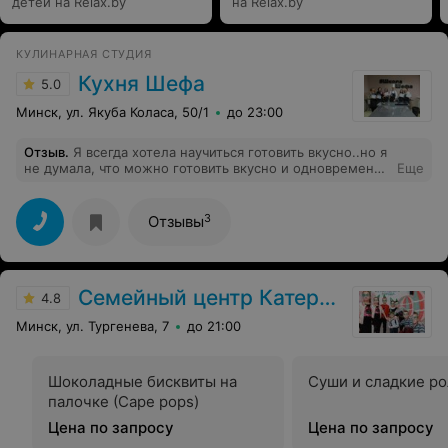
детей на Relax.by
на Relax.by
КУЛИНАРНАЯ СТУДИЯ
Кухня Шефа
5.0
Минск, ул. Якуба Коласа, 50/1
до 23:00
Отзыв
.
Я всегда хотела научиться готовить вкусно..но я
не думала, что можно готовить вкусно и одновременно
Еще
так красиво. Шеф Игорь очень талантливый человек,
который относится к каждому блюду как к
произведению искусства..он любит то чему учит!! А это
3
Отзывы
самое главное. Я занималась 5 дней в мини группе, за
эти 5 дней мы приготовили целых 20 блюд..я открыла
для себя продукты и методы их приготовления с новой
стороны!Я хочу выразить благодарность Игорю, за те
Семейный центр Катерины Ковровой
знания, которые я получила на этих курсах, за то что он
4.8
показал, что готовить можно быстро, вкусно и просто,
Минск, ул. Тургенева, 7
до 21:00
а также, что он реально зарядил своим позитивом и
любовью к своему делу! Я очень рекомендую эти
курсы!
Шоколадные бисквиты на
Суши и сладкие р
палочке (Cape pops)
Цена по запросу
Цена по запросу