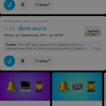
5
Отзывы
КУЛИНАРНАЯ ШКОЛА-СТУДИЯ
Дело вкуса
5.0
Минск, ул. Бумажкова, 37А
до 00:00
Отзыв
.
Уже 5й!!! раз ходим в это чудесное место к
прекрасным Рите и Ольге на корпоратив к 8 марта,
Еще
счастливы безумно быть с вами и у вас. Всегда
наслаждаемся прекрасными блюдами,
непередаваемой атмосферой весны и праздника.
91
Отзывы
Спасибо, что вы есть