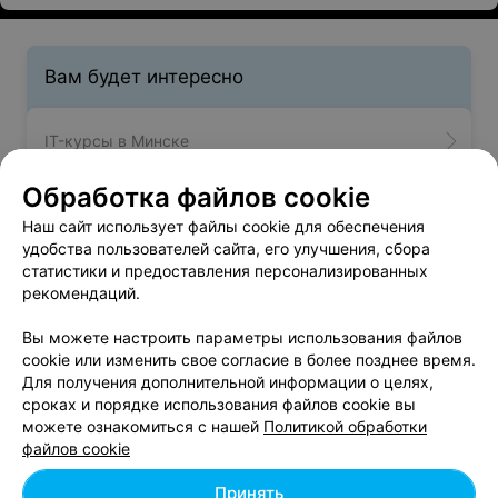
Вам будет интересно
IT-курсы в Минске
Обработка файлов cookie
Университеты и колледжи в Минске
Наш сайт использует файлы cookie для обеспечения
удобства пользователей сайта, его улучшения, сбора
статистики и предоставления персонализированных
Курсы по подготовке к ЦТ в Минске
рекомендаций.
Вы можете настроить параметры использования файлов
Уметь приготовить и красиво подать к столу вкусное и
cookie или изменить свое согласие в более позднее время.
полезное блюдо хотят многие, однако чтение кулинарных
Для получения дополнительной информации о целях,
книг и изучение правил сервировки стола редко приносят
сроках и порядке использования файлов cookie вы
желаемые навыки искусного кулинара. Стать виртуозным
можете ознакомиться с нашей
Политикой обработки
шеф-поваром на своей кухне жителям Минска помогут
файлов cookie
кулинарные курсы и настоящая кулинарная школа.
Обучение поварскому искусству предназначено для
Принять