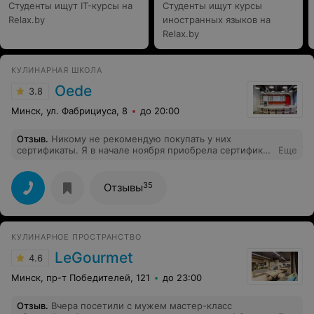
Студенты ищут IT-курсы на
Студенты ищут курсы
Relax.by
иностранных языков на
Relax.by
КУЛИНАРНАЯ ШКОЛА
Oede
3.8
Минск, ул. Фабрициуса, 8
до 20:00
Отзыв
.
Никому не рекомендую покупать у них
сертификаты. Я в начале ноября приобрела сертификат
Еще
на Беларусскую кухню, которая должна была быть в
конце ноября. МК отменили, сославшись на то, что
перед НГ повара сильно заняты. А они не знали, что
35
Отзывы
будут заняты?! Зачем было такой график составлять?
Вернуть деньги они отказались, предложили выбрать
другой. Другие МК ни о чем, мы дома не собираемся
креветки всякие готовить и др. ресторанную еду.
КУЛИНАРНОЕ ПРОСТРАНСТВО
Пришлось ждать. Через 3(!) месяца они наконец
вставили наш МК в график. И в назначенный день
LeGourmet
4.6
отменили, форс мажор, повар заболел. Никто не
застрахован от такого, но нам отказали уже второй
Минск, пр-т Победителей, 121
до 23:00
раз! Пусть бы деньги вернули, так нет. Еще если
выбирать другой МК, еще и доплатить им надо. Мне
Отзыв
.
Вчера посетили с мужем мастер-класс
кажется, если по вашей вине такие отмены МК