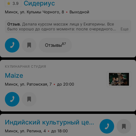
Сидериус
3.9
Минск, ул. Кульмы Чорного, 8
Выходной
Отзыв
.
Делала курсом массаж лица у Екатерины. Все
было хорошо до одного момента: после очередного
Еще
сеанса массажа случайно оставила свою золотую
цепочку в кабинете, где ведет прием Екатерина.
Цепочка из этого кабинета пропала. Ни сама
87
Отзывы
Екатерина, ни руководство Сидериус не были
заинтересованы в поиске человека, который ее мог
присвоить себе. Ни в коем случае не оставляйте там
свои вещи без присмотра!
КУЛИНАРНАЯ СТУДИЯ
Maize
Минск, ул. Ратомская, 7
до 20:00
Индийский культурный центр
Минск, ул. Репина, 4
до 18:00