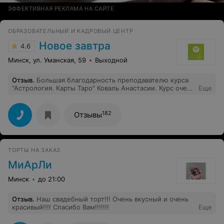
ЭФФЕКТИВНАЯ РЕКЛАМА НА САЙТЕ
ОБРАЗОВАТЕЛЬНЫЙ И КАДРОВЫЙ ЦЕНТР
Новое завтра
4.6
Минск, ул. Уманская, 59
Выходной
Отзыв
.
Большая благодарность преподавателю курса
"Астрология. Карты Таро" Коваль Анастасии. Курс очень
Еще
понравился. Получила очень много полезной и
интересной информации. Анастасия настоящий
эксперт своего дела и смогла преподнести материал в
182
Отзывы
доступной и понятной форме. Очень понравился бонус
к курсу - персональный гороскоп. Курсы "Новое
завтра" -это лучшие курсы для получения
дополнительных знаний и для повышения своей
ТОРТЫ НА ЗАКАЗ
квалификации. Рекомендую курс "Астрология" и
учебный центр "Новое завтра". Огромное спасибо
МиАрЛи
Минск
до 21:00
Отзыв
.
Наш свадебный торт!!! Очень вкусный и очень
красивый!!!! Спасибо Вам!!!!!!!
Еще