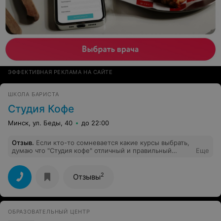
ЭФФЕКТИВНАЯ РЕКЛАМА НА САЙТЕ
ШКОЛА БАРИСТА
Студия Кофе
Минск, ул. Беды, 40
до 22:00
Отзыв
.
Если кто-то сомневается какие курсы выбрать,
думаю что "Студия кофе" отличный и правильный
Еще
выбор. Уйти с этого курса равнодушными к
альтернативным видам заваривания кофе невозможно,
а не попробовать там несколько новых для себя
2
Отзывы
кофейных "букетов" нереально. Виталий умеет
передать свою любовь к кофе и подкрепить это
чувство очередной чашечкой ароматного напитка. Так
что этот курс несомненно нужно пройти, особенно
ОБРАЗОВАТЕЛЬНЫЙ ЦЕНТР
неравнодушным к кофе людям.