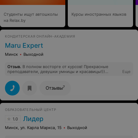
Студенты ищут автошколы
Курсы иностранных языков
на Relax.by
КОНДИТЕРСКАЯ ОНЛАЙН-АКАДЕМИЯ
Maru Expert
Минск
Выходной
Отзыв
.
В полном восторге от курсов! Прекрасные
преподаватели, девушки умницы и красавицы!))
Еще
Почерпнула массу полезной информации. Всё очень
грамотно организовано. Спасибо большое за ваш труд!
P.S. снова записалась ещё на один курс)))
7
Отзывы
ОБРАЗОВАТЕЛЬНЫЙ ЦЕНТР
Лидер
1.0
Минск, ул. Карла Маркса, 15
Выходной