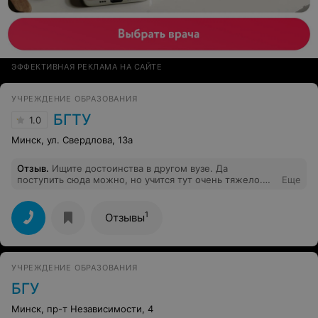
ЭФФЕКТИВНАЯ РЕКЛАМА НА САЙТЕ
УЧРЕЖДЕНИЕ ОБРАЗОВАНИЯ
БГТУ
1.0
Минск, ул. Свердлова, 13а
Отзыв
.
Ищите достоинства в другом вузе. Да
поступить сюда можно, но учится тут очень тяжело.
Еще
Другой вопрос состоит в том, дадут ли вам тут знания,
вопрос крайне важный или нет решать вам. Скажу
только, что по-моему мнению не дадут,
1
Отзывы
преподавательский состав не заинтересован в том
чтобы вы получили знания.
УЧРЕЖДЕНИЕ ОБРАЗОВАНИЯ
БГУ
Минск, пр-т Независимости, 4