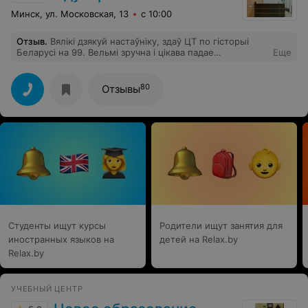
предмету и успешная сдача внутреннего экзамена на
Минск, ул. Московская, 13
с 10:00
юридический факультет БГУ. Да! Наша дочь уже
студентка! Спасибо большое за помощь в подготовке и
Отзыв
.
Вялікі дзякуй настаўніку, здаў ЦТ по гісторыі
старательных учеников
Беларусі на 99. Вельмі зручна і цікава падае
Еще
інфармацыю. Усем рэкамендую.
80
Отзывы
Студенты ищут курсы
Родители ищут занятия для
иностранных языков на
детей на Relax.by
Relax.by
УЧЕБНЫЙ ЦЕНТР