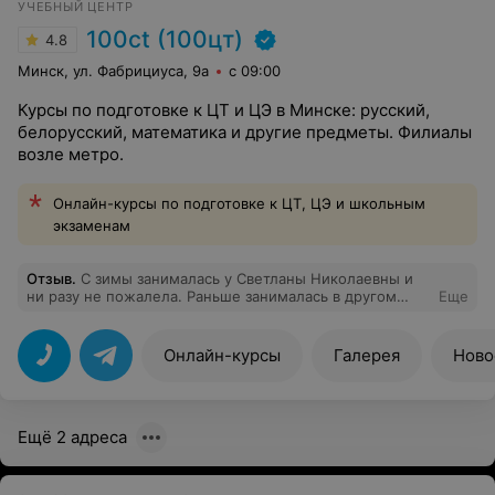
УЧЕБНЫЙ ЦЕНТР
100ct (100цт)
4.8
Минск, ул. Фабрициуса, 9а
с 09:00
Курсы по подготовке к ЦТ и ЦЭ в Минске: русский,
белорусский, математика и другие предметы. Филиалы
возле метро.
Онлайн-курсы по подготовке к ЦТ, ЦЭ и школьным
экзаменам
Отзыв
.
С зимы занималась у Светланы Николаевны и
ни разу не пожалела. Раньше занималась в другом
Еще
центре у другого довольно известного преподавателя,
но мне вообще не подошли методы обучения там.
Мне понравилось заниматься у Светланы Николаевны
Онлайн-курсы
Галерея
Ново
тем, что я не чувствовал вообще никакого давления и
вины в течение всего учебного процесса! К тебе
всегда относились с пониманием. Также понравилось,
что Светлана Николаевна объясняет все на простых и
Ещё 2 адреса
всем понятных примерах и будет до последнего
стараться все объяснить, даже если ты не понял,
сначала. Точно могу рекомендовать этого
преподавателя, потому что буквально за два месяца