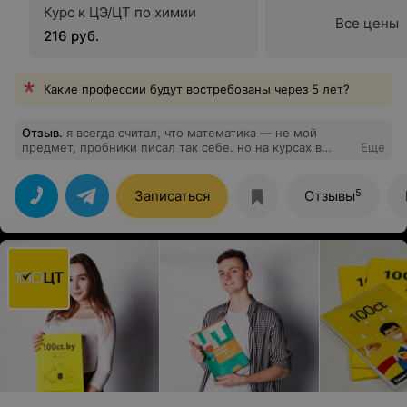
Курс к ЦЭ/ЦТ по химии
Все цены
216 руб.
Какие профессии будут востребованы через 5 лет?
Отзыв
.
я всегда считал, что математика — не мой
предмет, пробники писал так себе. но на курсах в
Еще
кедре всё стало понятнее: преподаватель объясняет
доступно. в приложении удобно смотреть ошибки и
прогресс, начинал с 47 баллов на рт, а на цт уже
5
Записаться
Отзывы
получил 86.