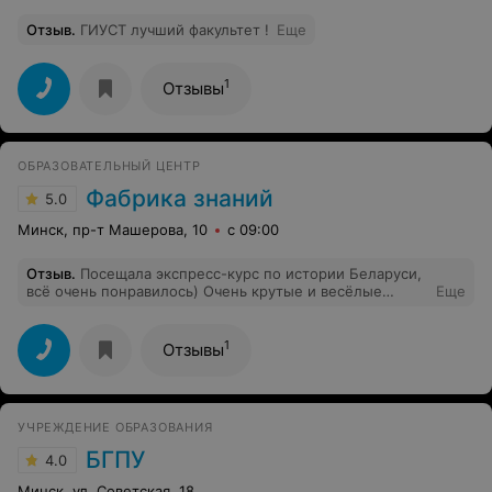
Отзыв
.
ГИУСТ лучший факультет !
Еще
1
Отзывы
ОБРАЗОВАТЕЛЬНЫЙ ЦЕНТР
Фабрика знаний
5.0
Минск, пр-т Машерова, 10
с 09:00
Отзыв
.
Посещала экспресс-курс по истории Беларуси,
всё очень понравилось) Очень крутые и весёлые
Еще
занятия, куча полезной информации!!! Огромное
спасибо за подготовку, я довольна результатом
1
Отзывы
УЧРЕЖДЕНИЕ ОБРАЗОВАНИЯ
БГПУ
4.0
Минск, ул. Советская, 18