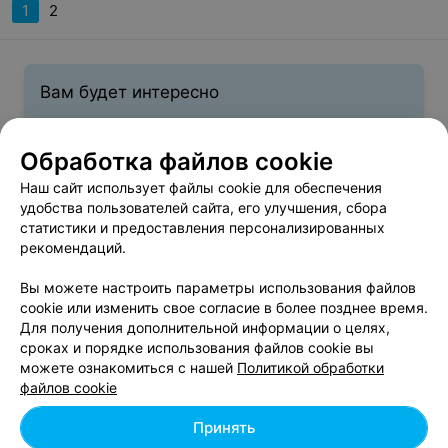
1
2
Вам будет интересно
Подготовка к ЦТ по белорусскому языку в
Обработка файлов cookie
Минске
Наш сайт использует файлы cookie для обеспечения
удобства пользователей сайта, его улучшения, сбора
статистики и предоставления персонализированных
Подготовка к ЦТ по русскому языку в Минске
рекомендаций.
Вы можете настроить параметры использования файлов
Школы фотомоделей в Минске
cookie или изменить свое согласие в более позднее время.
Для получения дополнительной информации о целях,
сроках и порядке использования файлов cookie вы
Если вы успели забыть школьную программу, а впереди
можете ознакомиться с нашей
Политикой обработки
сдача тестирования, то необходимо задуматься о
файлов cookie
специальной подготовке. Каталог информационно-
развлекательного портала relax.by предлагает помочь найти
Принять
курсы подготовки к ЦТ по химии. Задав набор