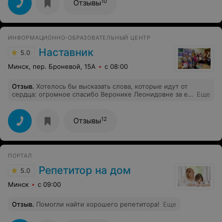
рекомендую всем!
10
Отзывы
ИНФОРМАЦИОННО-ОБРАЗОВАТЕЛЬНЫЙ ЦЕНТР
Наставник
5.0
Минск, пер. Броневой, 15А
с 08:00
Отзыв
.
Хотелось бы высказать слова, которые идут от
сердца: огромное спасибо Веронике Леонидовне за ее
Еще
любовь к нашему Богдаше. Мы видим, с какой
радостью он всегда идет на занятия. Все, что Вы
делаете неоценимо!!! Вы потрясающий человек!
12
Отзывы
Ценим Вас, любим Вас и уважаем! (Семья Щупак)
ПОРТАЛ
Репетитор на дом
5.0
Минск
с 09:00
Отзыв
.
Помогли найти хорошего репетитора!
Еще