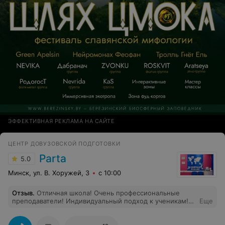
ЭФФЕКТИВНАЯ РЕКЛАМА НА САЙТЕ
ЦЕНТР ДОВУЗОВСКОЙ ПОДГОТОВКИ
Parta
5.0
Минск, ул. В. Хоружей, 3
с 10:00
Отзыв
.
Отличная школа! Очень профессиональные
преподаватели! Индивидуальный подход к ученикам!
Еще
Прошла подготовку к цт и успешно поступила в БГУ.
Удобное расписание и место для занятий. Очень