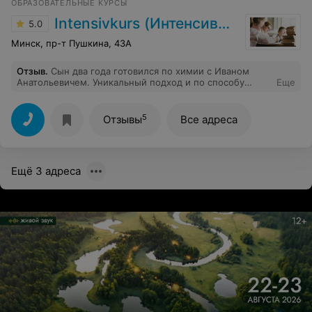
ОБРАЗОВАТЕЛЬНЫЕ КУРСЫ
занятий подняла свой средний балл на 20 баллов!
Intensivkurs (ИнтенсивКурс)
5.0
Минск, пр-т Пушкина, 43А
Отзыв
.
Сын два года готовился по химии с Иваном
Анатольевичем. Уникальный подход и по способу
Еще
подачи материала, и по манере общения. Результат -
83 балла на ЦТ. Обратная связь с родителями на
высоте, всегда прозрачно с оплатой и расписанием.
5
Отзывы
Все адреса
Ещё 3 адреса