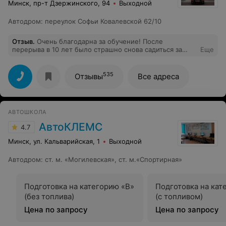
Минск, пр-т Дзержинского, 94
Выходной
Автодром
:
переулок Софьи Ковалевской 62/10
Отзыв
.
Очень благодарна за обучение! После
перерыва в 10 лет было страшно снова садиться за
Еще
руль, но благодаря спокойствию, терпению и
профессиональному подходу Владимира удалось
быстро восстановить навыки и успешно сдать экзамен.
535
Отзывы
Все адреса
Все объяснения были понятными, а занятия проходили
в комфортной и доброжелательной атмосфере.
Однозначно рекомендую всем, кто хочет научиться
уверенно и безопасно водить!
АВТОШКОЛА
АвтоКЛЕМС
4.7
Минск, ул. Кальварийская, 1
Выходной
Автодром
:
ст. м. «Могилевская», ст. м.«Спортирная»
Подготовка на категорию «B»
Подготовка на кат
(без топлива)
(с топливом)
Цена по запросу
Цена по запросу