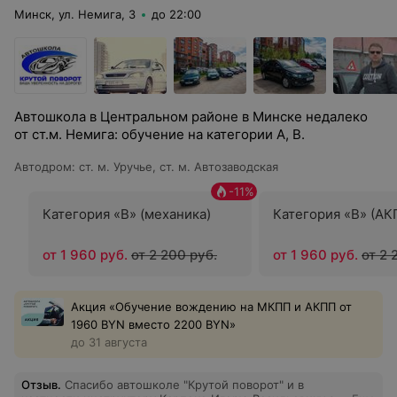
Минск, ул. Немига, 3
до 22:00
Автошкола в Центральном районе в Минске недалеко
от ст.м. Немига: обучение на категории А, В.
Автодром
:
ст. м. Уручье, ст. м. Автозаводская
-
11
%
Категория «B» (механика)
Категория «B» (АК
от 1 960 руб.
от 2 200 руб.
от 1 960 руб.
от 2 
Акция «Обучение вождению на МКПП и АКПП от
1960 BYN вместо 2200 BYN»
до 31 августа
Отзыв
.
Спасибо автошколе "Крутой поворот" и в