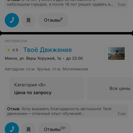
небольшом городке, а после 18 лет решил сдавать в
Еще
Минске. По совету родственников обратился в данную
автошколу за дополнительными уроками по
вождению, чтобы попробовать поездить по большому
8
Отзывы
городу. Как итог площадку сдал с первого раза, а город
со втогоро. Очень благодарен автошколе и
инструктору Антону! Рекомендую!
АВТОШКОЛА
Твоё Движение
4.9
Минск, ул. Веры Хоружей, 1а
до 22:00
Автодром
:
ст.м. Уручье, ст.м. Могилевская
Категория «В»
Все цены
Цена по запросу
Отзыв
.
Хочу выразить благодарность автошколе Твоё
движение— отличный опыт обучения!
Еще
Профессиональные и терпеливые инструкторы, ясная
подача теории и много практики на реальных дорогах.
Автопарк в хорошем состоянии, занятия проходят по
121
Отзывы
удобному графику, преподаватели внимательно