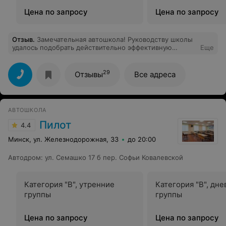
Цена по запросу
Цена по запросу
Отзыв
.
Замечательная автошкола! Руководству школы
удалось подобрать действительно эффективную
Еще
команду преподавателей. Хочу выразить
благодарность Виктору Сергеевичу, преподавателю по
теории, и Олегу Васильевичу, инструктору по
29
Отзывы
Все адреса
вождению, за великолепную работу и бесценные
знания и навыки, которые они помогли приобрести. В
процессе обучения неоднократно возникала
необходимость уезжать в долгосрочные
АВТОШКОЛА
командировки, тем не менее администрация в лице
замдиректора Валерия Владимировича и
Пилот
4.4
преподаватели всегда шли навстречу и помогали
находить решения, удобные для обеих сторон.
Минск, ул. Железнодорожная, 33
до 20:00
Экзамены в ГАИ сдал с первого раза. Рекомендую!
Автодром
:
ул. Семашко 17 б пер. Софьи Ковалевской
Категория "B", утренние
Категория "B", дн
группы
группы
Цена по запросу
Цена по запросу