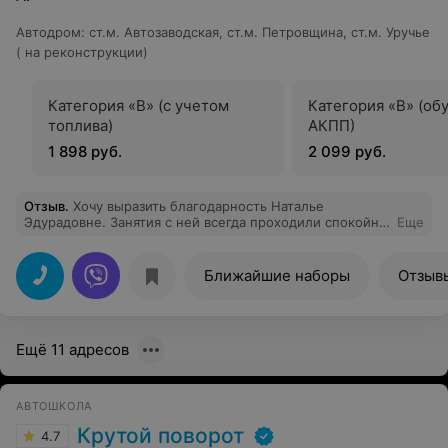
Автодром
:
ст.м. Автозаводская, ст.м. Петровщина, ст.м. Уручье
( на реконструкции)
Категория «B» (с учетом
Категория «B» (об
топлива)
АКПП)
1 898 руб.
2 099 руб.
Отзыв
.
Хочу выразить благодарность Наталье
Эдурадовне. Занятия с ней всегда проходили спокойно
Еще
и без стресса. Очень рада, что попала именно к этому
инструктору, потому что научилась не боятся водить и
быть внимательной за рулем. С Натальей Эдуардовной
Ближайшие наборы
Отзыв
и в огонь, и в воду. Рекомендую!
Ещё 11 адресов
АВТОШКОЛА
Крутой поворот
4.7