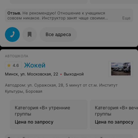
Отзыв
.
Не рекомендую! Отношение к учащимся
совсем никакое. Инструктор занят чаще своими
Еще
делами. Часто просьбы игнорирует, потому чтобы
настоять на чем то нужно конфликтовать (иначе нет
реакции) или отпустить и принять то что этого для вас
Все адреса
никто делать не будет. Состояние автодрома ужасное,
плюс площадка неубрана, и так более двух месяцев,
что я туда приходил; желающих учится больше чем
возможностей у школы и площадки, потому и
АВТОШКОЛА
вопросы. Так если идти на встречу каждому,
обеспечивать нормальное качество обучения, то поток
Жокей
4.6
набора нужно будет снижать до уровня реального
состояния учебной базы и реального уровня
Минск, ул. Московская, 22
Выходной
инструкторов.
Автодром
:
ул. Суражская, 28, 5 минут от ст.м. Институт
Культуры, Боровая
Категория «B» утренние
Категория «B» веч
группы
группы
Цена по запросу
Цена по запросу