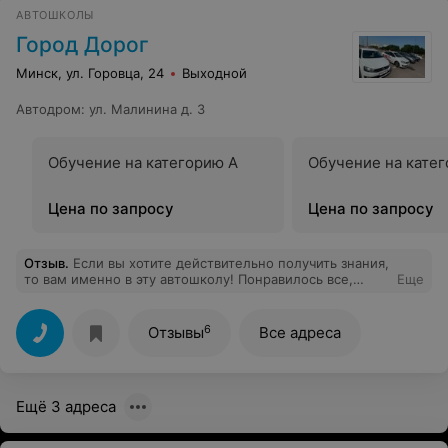
АВТОШКОЛЫ
Город Дорог
Минск, ул. Горовца, 24
Выходной
Автодром
:
ул. Малинина д. 3
Обучение на категорию А
Обучение на кате
Цена по запросу
Цена по запросу
Отзыв
.
Если вы хотите действительно получить знания,
то вам именно в эту автошколу! Понравилось все,
Еще
теория, практика, очень сильный преподавательский
состав! Пересдачи зачетов на весь период обучения
бесплатно! От многих знакомых слышала, что в других
6
Отзывы
Все адреса
школах они платные и люди только успевали платить
деньги. На самом деле больше плюсов, чем минусов,
смело советую автошколу Город Дорог!
Ещё 3 адреса