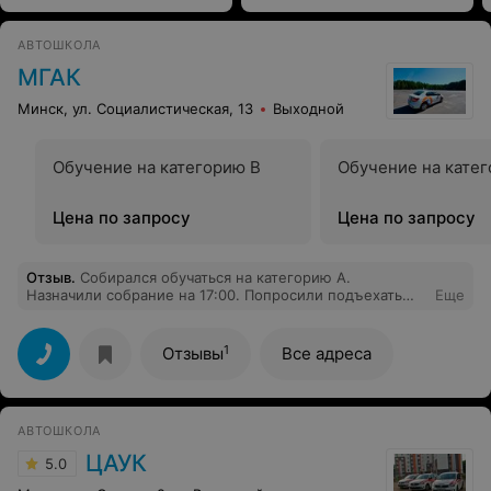
АВТОШКОЛА
МГАК
Минск, ул. Социалистическая, 13
Выходной
Обучение на категорию B
Обучение на кате
Цена по запросу
Цена по запросу
Отзыв
.
Собирался обучаться на категорию А.
Назначили собрание на 17:00. Попросили подъехать
Еще
пораньше. Приехал в 16:50, просидел до 17:25.
Уборщица была в курсе собрания, но никого на месте
не было. У них с обучением такая же печаль, как и с
1
Отзывы
Все адреса
организацией?
АВТОШКОЛА
ЦАУК
5.0