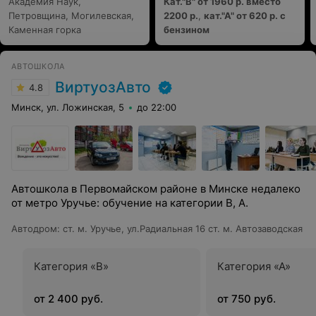
Академия Наук,
Кат."В" от 1960 р. вместо
Петровщина, Могилевская,
2200 р.
,
кат."А" от 620 р. с
Каменная горка
бензином
АВТОШКОЛА
ВиртуозАвто
4.8
Минск, ул. Ложинская, 5
до 22:00
Автошкола в Первомайском районе в Минске недалеко
от метро Уручье: обучение на категории B, А.
Автодром
:
ст. м. Уручье, ул.Радиальная 16 ст. м. Автозаводская
Категория «B»
Категория «А»
от 2 400 руб.
от 750 руб.