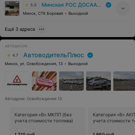
Минская РОС ДОСААФ | УП «РУСЦ» ДОСААФ
5.0
Минск, СТК Боровая
Выходной
Ещё 3 адреса
АВТОШКОЛА
АвтоводительПлюс
4.7
Минск, ул. Освобождения, 13
Выходной
Автодром
:
Освобождения 13
Категория «B» МКПП (без
Категория «B» АКП
учета стоимости топлива)
учета стоимости т
1 710 руб.
1 860 руб.