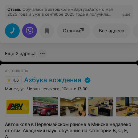
Отзыв
.
Обучалась в автошколе «ВиртуозАвто» с мая
2025 года и уже в сентябре 2025 года я получила
Еще
права. Вот уже месяц как я счастливый водитель. Все
экзамены внутренние в автошколе и в ГАИ сдала с
первого раза. За это огромная благодарность
75
Отзывы
Все адреса
преподавателю теории Валерию Алексеевичу и
инструктору по вождению Сергею Александровичу.
Занятия по теории проходили просто, понятно и с
примерами из жизни и личной практики. Как результат
Ещё 2 адреса
все зачеты по темам без единой ошибки. На вождение
я шла с неуверенностью, но благодаря
профессионализму инструктора и дружеской
атмосфере на каждом следующем занятии я была
АВТОШКОЛА
увереннее за рулем. Смело могу сказать, что Сергей
Александрович может научить водить авто с нуля.
Азбука вождения
4.6
Большое спасибо автошколе «ВиртуозАвто» за
исполнение мечты стать водителем.
Минск, ул. Чернышевского, 10а
с 17:30
Автошкола в Первомайском районе в Минске недалеко
от ст.м. Академия наук: обучение на категории B, C, E,
А.