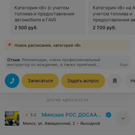
Категория «B» (с учетом
Категория «B» на 
топлива и предоставления
учетом топлива и
автомобиля в ГАИ)
предоставления а
в ГАИ)
2 500 руб.
2 700 руб.
Новое расписание, категория «В»
Отзыв
.
Рекомендую, очень профессиональный
инструктор по вождению, а также приятный
Еще
преподаватель по теории
Записаться
Задать вопрос
Н
ДРУГИЕ АДРЕСА СЕТИ
Минская РОС ДОСААФ | УП «РУСЦ» ДОСААФ
5.0
Минск, ул. Авиационная, 2
Выходной