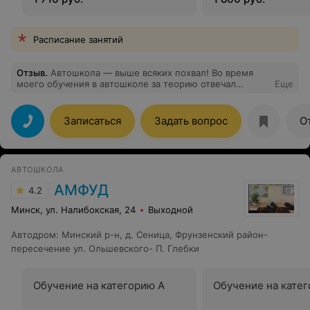
Расписание занятий
Отзыв
.
Автошкола — выше всяких похвал! Во время
моего обучения в автошколе за теорию отвечал
Еще
Сергей Витольдович. Мне понравилось, что материал
подавался чётко, понятно, и всё это дополнялось
жизненными примерами. А продуманная система
Записаться
Задать вопрос
О
внутренних экзаменов вообще не оставляет шансов не
сдать теорию в ГАИ. На вождение я был распределён к
Денису Викторовичу — и это оказалось удачей. Здесь
много хороших и правильных отзывов о нём — ко всем
АВТОШКОЛА
им присоединяюсь, а от себя хочу добавить: как
молодой (60 лет) водитель с только что полученными
АМФУД
4.2
правами, крепко, с уважением и благодарностью жму
руку крепкому профессионалу в своей области.
Минск, ул. Налибокская, 24
Выходной
Автодром
:
Минский р-н, д. Сеница, Фрунзенский район-
пересечение ул. Ольшевского- П. Глебки
Обучение на категорию А
Обучение на кате