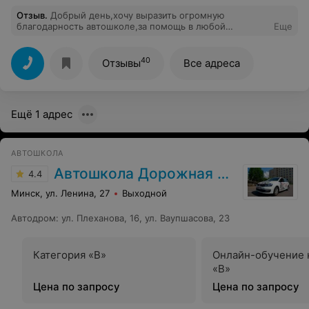
Отзыв
.
Добрый день,хочу выразить огромную
благодарность автошколе,за помощь в любой
Еще
ситуации,поддержку и отличное отношение к
учащимся. А так же преподавателю по теории
Дмитрию Григорьевичу,который объясняет так ,что
40
Отзывы
Все адреса
сразу все понятно,инструктору ,Владимиру
Ивановичу,за его умения обучать и стальные
нервы,они лучшие! Сдала сегодня всё с первого раза.
Вы лучшие в свое деле,всем буду рекомендовать
Ещё 1 адрес
именно Вас! Спасибо Вам огромное ,я рада ,что не
ошибался с Вами
АВТОШКОЛА
Автошкола Дорожная азбука
4.4
Минск, ул. Ленина, 27
Выходной
Автодром
:
ул. Плеханова, 16, ул. Ваупшасова, 23
Категория «B»
Онлайн-обучение 
«B»
Цена по запросу
Цена по запросу