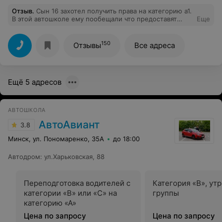
Отзыв
.
Сын 16 захотел получить права на категорию а1.
В этой автошколе ему пообещали что предоставят
Еще
мотоцикл для обучения и сдачи в Гай. Оказалось у них
нет мотоциклов 125 кубов,а только 150. Для учёбы они
его предоставляют, а для гаи ищите сами.
150
Отзывы
Все адреса
Соответственно: на 125 надо бы тоже взять сколько-то
часов покататься, чтоб привыкнуть, плюс гаи.
Получается +ещё какая-то сумма. При отказе от
практики в этой автошколе они возвращают сумму,
Ещё 5 адресов
якобы за бензин. p.s: сумма намного меньше чем
проездной в общественном транспорте((((((
АВТОШКОЛА
АвтоАвиант
3.8
Минск, ул. Пономаренко, 35А
до 18:00
Автодром
:
ул.Харьковская, 88
Переподготовка водителей с
Категория «B», ут
категории «В» или «С» на
группы
категорию «А»
Цена по запросу
Цена по запросу