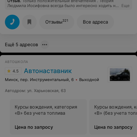
Отзыв
.
Только положительный впечатления . Теория
Людмила Иосифовна всегда было интересно ходить на
Еще
лекции , пдд вложено на 100% спасибо Вам. Вождение
Станислав , на высоте , четкие техники , развороты в
любом месте не вопрос )))) скорость, поток машин ,
321
Отзывы
Все адреса
ничего не страшно , спасибо Вам , гаи пройдено
успешно . Администрация всегда готова выслушать и
решить ваши вопросы . Ну очень рекомендую
Ещё 5 адресов
АВТОШКОЛА
Автонаставник
4.5
Минск, пер. Инструментальный, 6
Выходной
Автодром
:
ул. Харьковская, 63
Курсы вождения, категория
Курсы вождения, к
«B» без учета топлива
«B» (без учета топ
Цена по запросу
Цена по запросу