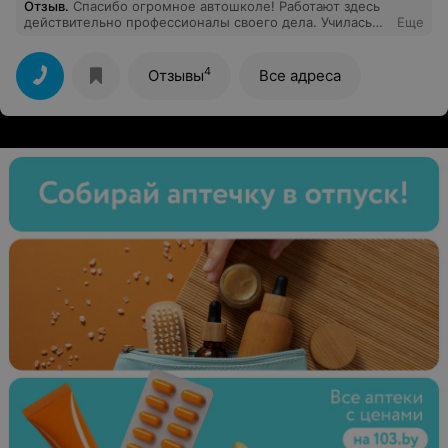
Отзыв
.
Спасибо огромное автошколе! Работают здесь
действительно профессионалы своего дела. Училась
Еще
на категорию «В». Сдала все с первого раза)
Александра Эдуардовна – преподаватель от Бога! Ее
занятия проходили всегда информативно и весело.
4
Отзывы
Все адреса
Теорию сдали все в группе. Андриан Эдуардович –
лучший мастер из всех! Терпеливый, отзывчивый,
объясняет так, что и обезьяна поймёт! Михаил
Евгеньевич (начальник автошколы) – мировой
мужчина! Поддерживает изо всех сил! О таком
начальнике можно только мечтать! Спасибо огромное
ещё раз! Рекомендую всем! 10 из 10!