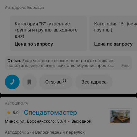
Автодром
:
Боровая
Категория "B" (утренние
Категория "B" (ве
группы и группы выходного
группы)
дня)
Цена по запросу
Цена по запросу
Отзыв
.
Если честно не совсем понятно кто оставляет
положительные отзывы, качество обучения просто
Еще
ужасное, если с теорией все более менее понятно, то
с вождением идет полный беспредел, основная цель
инстроктора научить как можно хуже в отведенный
59
Отзывы
Все адреса
промежуток времени, что бы потом можно было
заработать на доп. занятиях. Вместо обучения
вождению поездки за шаурмой и по делам
инструктора...... По итогу обучения курсант останется
АВТОШКОЛА
они выдадут документы о том что пройден курс
обучения, но ничему по факту не научат. А дальше уже
Спецавтомастер
5.0
Ваши проблемы ,как и сколько вы будете ходить в ГАИ.
Вот такой бизнес процесс!
Минск, ул. Воронянского, 50/4
Выходной
Автодром
:
2-й Велосипедный переулок