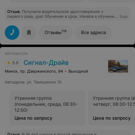
Отзыв
.
Получила водительское удостоверение с
первого раза, ура! Обучение в срок. Начала я обучение
Еще
в конце февраля, в июне я получила уже свое заветное
водительское! Всё было круто, шла всегда с радостью
на каждое занятие. Спасибо Вам огромное!
119
Отзывы
Все адреса
Преподаватель, инструктор мне очень понравились.
Буду рекомендовать Вас!
АВТОШКОЛА
Сигнал-Драйв
5.0
Минск, пр. Дзержинского, 94
Выходной
Автодром
:
ул. Тимошенко 15
Утренняя группа
Утренняя группа (
(понедельник, среда, 08:30-
четверг, 08:30-12:
12:50)
Цена по запросу
Цена по запросу
Отзыв
.
В 16 лет учился в другой автошколе в