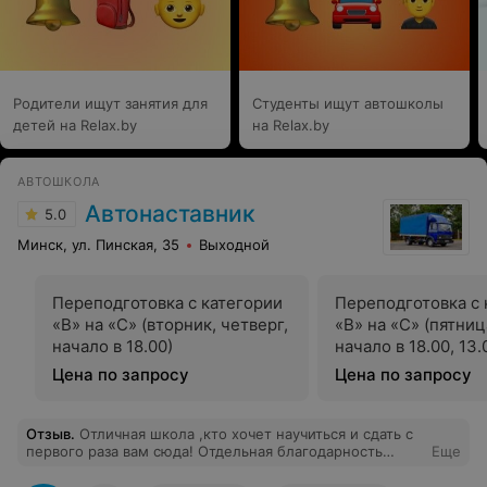
когда мне сказали идти и расставлять конусы на
площадке и готовить ее к ЗАНЯТИЮ!! За это я платил
деньги?! После этого, инструктор присутствовал на
площадке не более 10 минут, сказав, что ты сам тут
делай элементы, а я пойду к себе в кабинет
документы кое-какие подписать, и отсутствовал до
Родители ищут занятия для
Студенты ищут автошколы
конца занятия!!!!!!! Это форменное!!наплевательское!!
детей на Relax.by
отношение директора Шабловского А.В. в лице
на Relax.by
инструктора автошколы.
АВТОШКОЛА
Автонаставник
5.0
Минск, ул. Пинская, 35
Выходной
Переподготовка с категории
Переподготовка с 
«В» на «С» (вторник, четверг,
«В» на «С» (пятниц
начало в 18.00)
начало в 18.00, 13.
Цена по запросу
Цена по запросу
Отзыв
.
Отличная школа ,кто хочет научиться и сдать с
первого раза вам сюда! Отдельная благодарность
Еще
инструктору по Вождение Александру!рекомендую