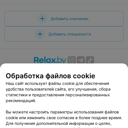
Добавить компанию
Добавить специалиста
О проекте
Новости проекта
Размещение рекламы
Обработка файлов cookie
Вакансии
Публичный договор
Способы оплаты
Наш сайт использует файлы cookie для обеспечения
Публичный договор по использованию сервиса
удобства пользователей сайта, его улучшения, сбора
«Афиша»
статистики и предоставления персонализированных
Пользовательское соглашение
рекомендаций.
Написать в поддержку
Вы можете настроить параметры использования файлов
Связаться по вопросам сотрудничества
cookie или изменить свое согласие в более позднее время.
Написать руководителю relax.by
Для получения дополнительной информации о целях,