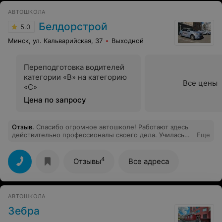
АВТОШКОЛА
Белдорстрой
5.0
Минск, ул. Кальварийская, 37
Выходной
Переподготовка водителей
категории «В» на категорию
Все цены
«С»
Цена по запросу
Отзыв
.
Спасибо огромное автошколе! Работают здесь
действительно профессионалы своего дела. Училась
Еще
на категорию «В». Сдала все с первого раза)
Александра Эдуардовна – преподаватель от Бога! Ее
занятия проходили всегда информативно и весело.
4
Отзывы
Все адреса
Теорию сдали все в группе. Андриан Эдуардович –
лучший мастер из всех! Терпеливый, отзывчивый,
объясняет так, что и обезьяна поймёт! Михаил
Евгеньевич (начальник автошколы) – мировой
АВТОШКОЛА
мужчина! Поддерживает изо всех сил! О таком
начальнике можно только мечтать! Спасибо огромное
Зебра
ещё раз! Рекомендую всем! 10 из 10!