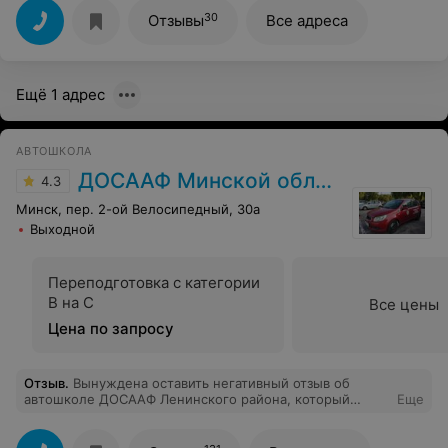
30
Отзывы
Все адреса
Ещё 1 адрес
АВТОШКОЛА
ДОСААФ Минской области
4.3
Минск, пер. 2-ой Велосипедный, 30а
Выходной
Переподготовка с категории
В на С
Все цены
Цена по запросу
Отзыв
.
Вынуждена оставить негативный отзыв об
автошколе ДОСААФ Ленинского района, который
Еще
поддержат большинство моих одногруппников. Теория
( Петр ) преподавалась отлично, было много зачетов,
но приходилось ходить сдавать их и в не учебные дни.