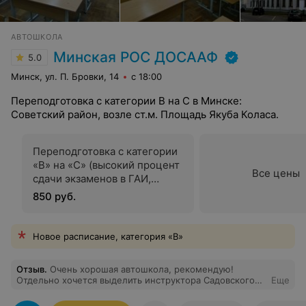
АВТОШКОЛА
Минская РОС ДОСААФ
5.0
Минск, ул. П. Бровки, 14
с 18:00
Переподготовка с категории В на С в Минске:
Советский район, возле ст.м. Площадь Якуба Коласа.
Переподготовка с категории
«В» на «С» (высокий процент
Все цены
сдачи экзаменов в ГАИ,
сопровождение в ГАИ до
850 руб.
получения прав)
Новое расписание, категория «В»
Отзыв
.
Очень хорошая автошкола, рекомендую!
Отдельно хочется выделить инструктора Садовского
Еще
Сергея Петровича, благодаря его труду вся наша
группа, кто был у него, сдали с 1 раза