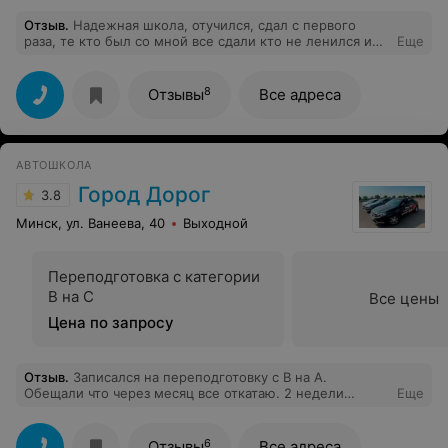
Отзыв
.
Надежная школа, отучился, сдал с первого
раза, те кто был со мной все сдали кто не ленился и
Еще
не пропускал занятий. Лучшая из всего списка
8
Отзывы
Все адреса
АВТОШКОЛА
Город Дорог
3.8
Минск, ул. Ванеева, 40
Выходной
Переподготовка с категории
В на С
Все цены
Цена по запросу
Отзыв
.
Записался на переподготовку с B на A.
Обещали что через месяц все откатаю. 2 недели
Еще
прошли,не слуху не духу. Деньги возвращают без
проблем.
6
Отзывы
Все адреса