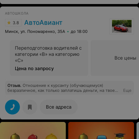
АВТОШКОЛА
АвтоАвиант
3.8
Минск, ул. Пономаренко, 35А
до 18:00
Переподготовка водителей с
категории «В» на категорию
Все цены
«С»
Цена по запросу
Отзыв
.
Отношение к курсанту (обучающемуся)
безразличное, как только заплатишь деньги, на твое
Еще
обучение в этой автошколе становиться им
безразлично. В лице директора Шабловского А.В. и
непосредственно самого инструктора
Все адреса
(преподавателя). В роли последнего был пожилой
мужчина (старик). Главное было для него, как и
директора автошколы, расписаться в журнале расхода
ГСМ и в журнале учета времени обучения. При этом,
он находился на площадке, только 10 минут из всего
часа!! На втором нашем занятии, я был шокирован,