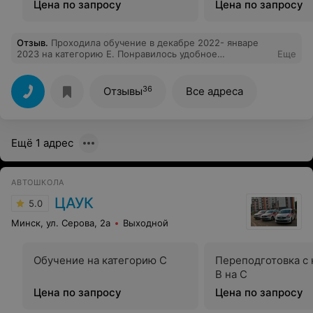
Цена по запросу
Цена по запросу
Отзыв
.
Проходила обучение в декабре 2022- январе
2023 на категорию Е. Понравилось удобное
Еще
расположение площадки. Хорошее техническое
состояние автомобиля. Отличный инструктор по
вождению. Сдала в гаи всё с первого раза.
36
Отзывы
Все адреса
Ещё 1 адрес
АВТОШКОЛА
ЦАУК
5.0
Минск, ул. Серова, 2а
Выходной
Обучение на категорию C
Переподготовка с 
В на С
Цена по запросу
Цена по запросу