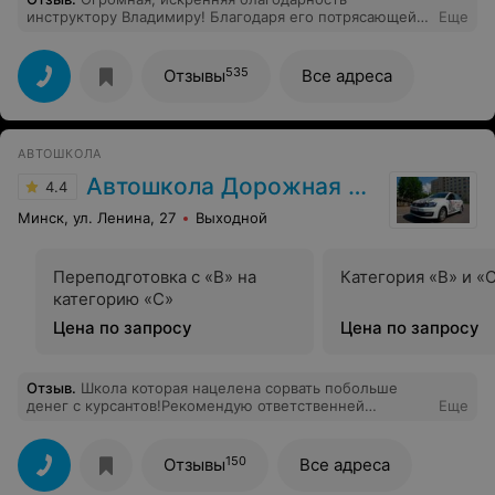
инструктору Владимиру! Благодаря его потрясающей
Еще
манере обучения, спокойствию и колоссальному
терпению я успешно сдала на права!Владимир
настоящий профессионал. На занятиях всегда царила
535
Отзывы
Все адреса
комфортная атмосфера, никаких криков или давления,
только четкие и понятные объяснения. Он не просто
готовит к экзамену, а учит уверенно и безопасно
водить в реальной жизни. Искренне рекомендую
АВТОШКОЛА
Владимира! Спасибо вам огромное! Вы лучший!
Автошкола Дорожная азбука
4.4
Минск, ул. Ленина, 27
Выходной
Переподготовка с «В» на
Категория «B» и «
категорию «С»
Цена по запросу
Цена по запросу
Отзыв
.
Школа которая нацелена сорвать побольше
денег с курсантов!Рекомендую ответственней
Еще
подходить к выбору,а не в первую попавшуюся.Есть
хорошие инструкторы,но не все…
150
Отзывы
Все адреса