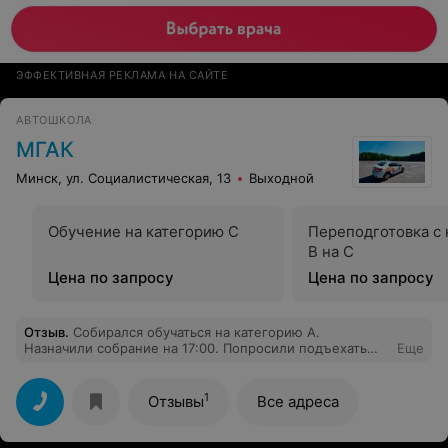
ЭФФЕКТИВНАЯ РЕКЛАМА НА САЙТЕ
АВТОШКОЛА
МГАК
Минск, ул. Социалистическая, 13
Выходной
Обучение на категорию C
Переподготовка с 
В на С
Цена по запросу
Цена по запросу
Отзыв
.
Собирался обучаться на категорию А.
Назначили собрание на 17:00. Попросили подъехать
Еще
пораньше. Приехал в 16:50, просидел до 17:25.
Уборщица была в курсе собрания, но никого на месте
не было. У них с обучением такая же печаль, как и с
1
Отзывы
Все адреса
организацией?