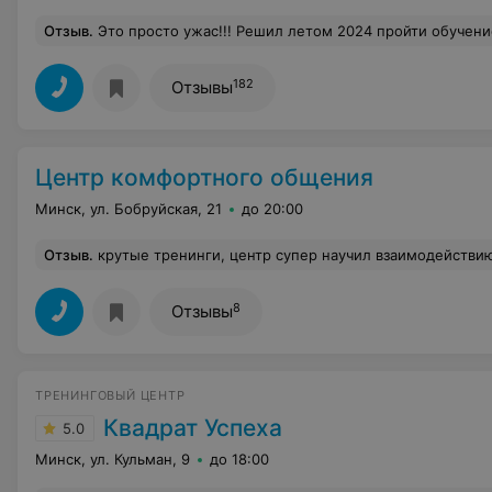
Отзыв
.
Это просто ужас!!! Решил летом 2024 пройти обучение по курсу монтаж систем кондиционирования. Пришел, заключил договор, сразу оплатил всю сумму, директор Липская обещала что курсы начнутся в течение полутора недель, но курсы всё не начинались. А началось кормление завтраками. Короче за 2 месяца в течение которых должно было начаться обучение, ничего не началось. Приехал к ним, говорю, хочу расторгнуть договор так как вы не оказываете мне услугу (обучение так и не началось). А мне говорят ,,а где в договоре написано что мы должны его расторгнуть,,?
182
Отзывы
Центр комфортного общения
Минск, ул. Бобруйская, 21
до 20:00
Отзыв
.
крутые тренинги, центр супер научил взаимодействию с окружающими меня людьми (я очень вспыльчивый)хочу выразить отдельную
8
Отзывы
ТРЕНИНГОВЫЙ ЦЕНТР
Квадрат Успеха
5.0
Минск, ул. Кульман, 9
до 18:00