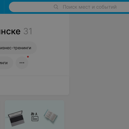
Поиск мест и событий
инске
31
изнес-тренинги
инги