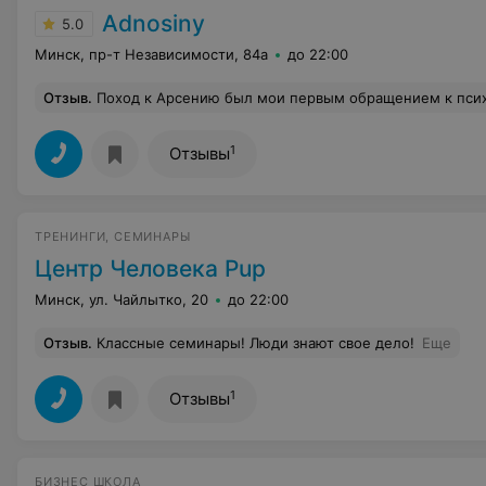
Adnosiny
5.0
Минск, пр-т Независимости, 84а
до 22:00
Отзыв
.
Поход к Арсению был мои первым обращением к психологу, результатом остался доволен, спустя некоторое время понял, что вынес для себя
1
Отзывы
ТРЕНИНГИ, СЕМИНАРЫ
Центр Человека Pup
Минск, ул. Чайлытко, 20
до 22:00
Отзыв
.
Классные семинары! Люди знают свое дело!
Еще
1
Отзывы
БИЗНЕС ШКОЛА