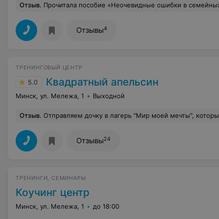
Отзыв
.
Прочитала пособие «Неочевидные ошибки в семейных отношениях», очень рекомендую всем женщинам и мужчинам!!! Очень полезная книга, все понятно и доступно, н
4
Отзывы
ТРЕНИНГОВЫЙ ЦЕНТР
Квадратный апельсин
5.0
Минск, ул. Мележа, 1
Выходной
Отзыв
.
Отправляем дочку в лагерь "Мир моей мечты", который организует "квадратный апельсин". Ей очень нравиться, была уже несколько раз и каждый раз снова проситься поехать 
24
Отзывы
ТРЕНИНГИ, СЕМИНАРЫ
Коучинг центр
Минск, ул. Мележа, 1
до 18:00