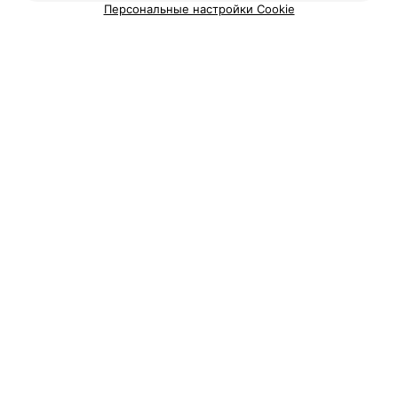
Персональные настройки Cookie
УЧРЕЖДЕНИЕ ОБРАЗОВАНИЯ
ВА РБ
Минск, пр-т Независимости, 220
УЧРЕЖДЕНИЕ ОБРАЗОВАНИЯ
Минский филиал МЭСИ
Минск, ул. Маяковского, 127/2
Показать последние 2
1
2
Вам будет интересно