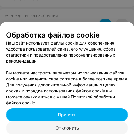
УЧРЕЖДЕНИЕ ОБРАЗОВАНИЯ
Минский филиал РГСУ
Обработка файлов cookie
Минск, ул. Народная, 21
Наш сайт использует файлы cookie для обеспечения
удобства пользователей сайта, его улучшения, сбора
Бассейн БГУИР
статистики и предоставления персонализированных
рекомендаций.
Минск, ул. Петруся Бровки, 10
до 09:00
Вы можете настроить параметры использования файлов
cookie или изменить свое согласие в более позднее время.
ЦЕНТР РАЗВИТИЯ ДЕТЕЙ
Для получения дополнительной информации о целях,
Юни-Центр-XXI
сроках и порядке использования файлов cookie вы
можете ознакомиться с нашей
Политикой обработки
Минск, пр-т Независимости, 4
Выходной
файлов cookie
Принять
Академия информатики для школьников при БГУИР
Минск, ул. Козлова, 28
до 17:30
Отклонить