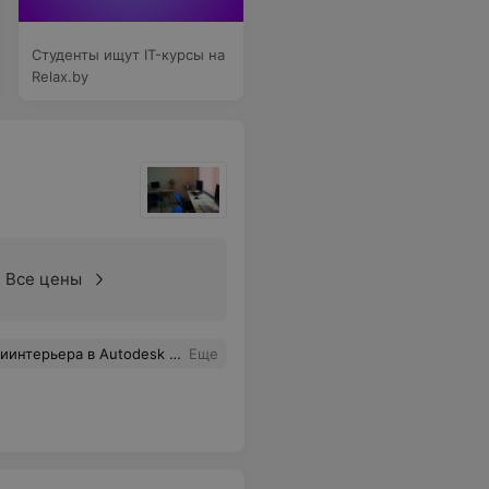
Студенты ищут IT-курсы на
Relax.by
Все цены
ю и понимаю тему дизайна. Спасибо за обучение на этих качественных курсах! Преподаватель всегда подсказывал и помогал, когда я в этом нуждался.
Еще