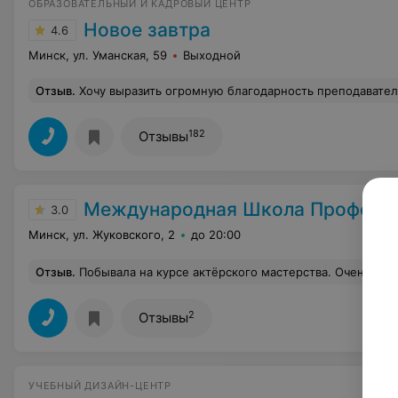
ОБРАЗОВАТЕЛЬНЫЙ И КАДРОВЫЙ ЦЕНТР
Новое завтра
4.6
Минск, ул. Уманская, 59
Выходной
Отзыв
.
Хочу выразить огромную благодарность преподавателю курса " Дизайнер-консультант мебели (PRO100)" Альховской Людмиле Ивановне! Наши занятия проходили на одном дыхании, море позитива. Получили очень много важной информации, даже люди с опытом работы в этой сфере! Спасибо Вам "Новое Завтра" за этого светлого человека в лиц
182
Отзывы
Международная Школа Професс
3.0
Минск, ул. Жуковского, 2
до 20:00
Отзыв
.
Побывала на курсе актёрского мастерства. Очень довольна. Я понимаю, что навыки публичных выступлений важны не только для сцены , но и для жизни. Теперь я чувствую себя более раскрепощенно, понимаю , как справляться с волнением, научилась работать с вниманием, понимаю, как влиять н
2
Отзывы
УЧЕБНЫЙ ДИЗАЙН-ЦЕНТР