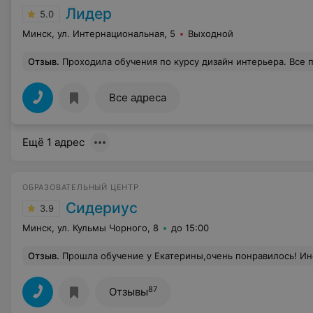
Лидер
5.0
Минск, ул. Интернациональная, 5
Выходной
Отзыв
.
Проходила обучения по курсу дизайн интерьера. Все понравилось. Преподаватель отличный, все обьяснял доходчиво. Группа не большая у нас 
Все адреса
Ещё 1 адрес
ОБРАЗОВАТЕЛЬНЫЙ ЦЕНТР
Сидериус
3.9
Минск, ул. Кульмы Чорного, 8
до 15:00
Отзыв
.
Прошла обучение у Екатерины,очень понравилось! Информация была преподнесена на пон
87
Отзывы