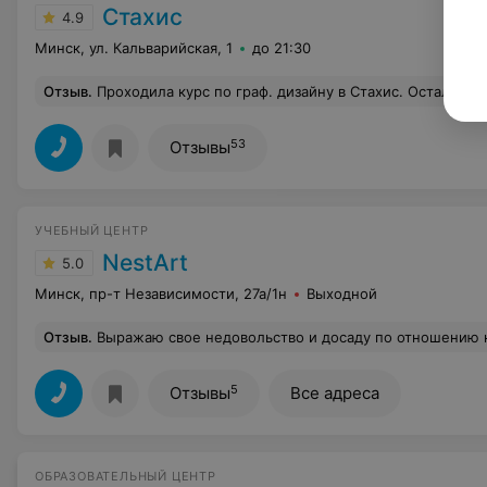
Стахис
4.9
Минск, ул. Кальварийская, 1
до 21:30
Отзыв
.
Проходила курс по граф. дизайну в Стахис. Осталась очень довольна!!!Преподаватели объясняют понятно, без лишней «воды», всегда готовы разобрать работы и дать обратную связь и прийти на помощь. За время обучения собрала портфолио и начала брать первые заказы. Атмосфера в учебно
53
Отзывы
УЧЕБНЫЙ ЦЕНТР
NestArt
5.0
Минск, пр-т Независимости, 27а/1н
Выходной
Отзыв
.
Выражаю свое недовольство и досаду по отношению к учеб. Центру! Да, сотрудники вежливы, но этого мало! Я хотела попасть на курсы Флористики еще весной 2017. Подписала договор, но группа не собралась. Ладно, бывает такое. Во второй раз, я хотела попасть на определенные темы вечернего курса Флористики. Я позвонила еще летом, узнала о такой возможности, мне перезвонили и озвучили стоимость такого варианта- то есть дали согласие, что я смогу пройти нужную мне тему за отдельную сумму. Я перезванивала несколько раз до декабря месяца, уточняя все ли в силе. В начале декабря я тоже позвонила, чтобы удостовериться, ведь скоро по моим подсчетам должна была быть тема. Меня уверили,что вс
5
Отзывы
Все адреса
ОБРАЗОВАТЕЛЬНЫЙ ЦЕНТР