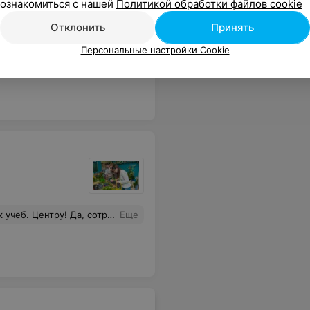
ознакомиться с нашей
Политикой обработки файлов cookie
Отклонить
Принять
Персональные настройки Cookie
м центре уютная, есть чай, кофе и водичка. Рекомендую всем, кто хочет не просто «послушать теорию», а научиться работать.
Еще
е в порядке и мне обязательно позвонят.Но к сожалению, о том что тема прошла я узнала из соцсети и сразу же набрала спросить- как так? Оказалось "так получилось" и мне предложили снова ждать, когда будет новый утренний курс проходить эту тему...а как же оговоренные десять раз "мы вас предупредим"
Еще