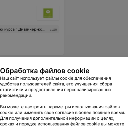
е Людмилы! Наша группа за всё время обучения стала просто огромной и сильной командой. Наша лучшая группа Февраль-Март 2019! Спасибо!
Еще
ий
Обработка файлов cookie
Наш сайт использует файлы cookie для обеспечения
удобства пользователей сайта, его улучшения, сбора
а собеседника и зрителя. Пойду еще на курса ораторского мастерства, читала много хороших отзывов об этом курсе тоже.
Еще
статистики и предоставления персонализированных
рекомендаций.
Вы можете настроить параметры использования файлов
cookie или изменить свое согласие в более позднее время.
Для получения дополнительной информации о целях,
сроках и порядке использования файлов cookie вы можете