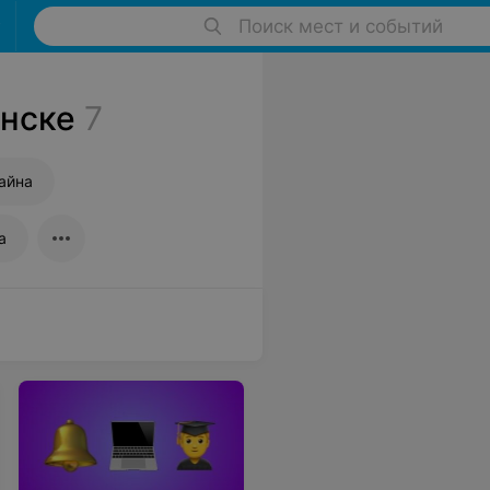
Поиск мест и событий
инске
7
айна
а