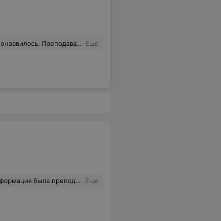
была 3 чел. Комфортно было заниматься. Были онлайн занятия
Еще
ятном языке в комфортной обстановке
Еще