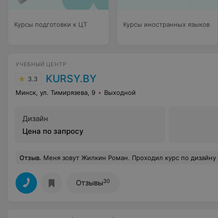
Курсы подготовки к ЦТ
Курсы иностранных языков
УЧЕБНЫЙ ЦЕНТР
KURSY.BY
3.3
Минск, ул. Тимирязева, 9
Выходной
Дизайн
Цена по запросу
Отзыв
.
Меня зовут Жилкин Роман. Проходил курс по дизайну иинтерьера в Autodesk 3Ds Max, так же прошел курс по Adobe Photoshop и CorelDraw(kursy.by). Сделал дизайн-проект квартиры. Изучал 3D дизайн так как, интересна тема интерьера и обустройки домов, так же Папа занимается ремонтами(теперь могу сделать инетерьер заказчику для Папы), зна
30
Отзывы