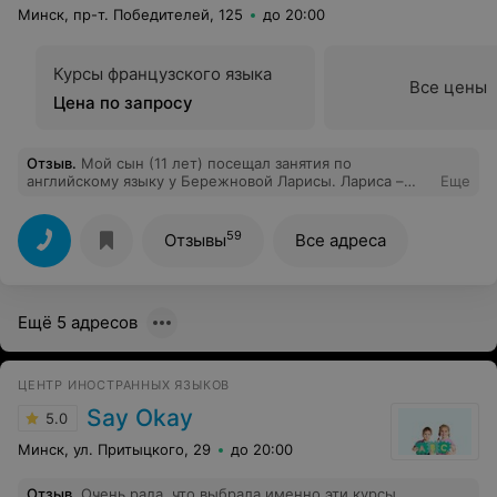
Минск, пр-т. Победителей, 125
до 20:00
Курсы французского языка
Все цены
Цена по запросу
Отзыв
.
Мой сын (11 лет) посещал занятия по
английскому языку у Бережновой Ларисы. Лариса –
Еще
профессионал в своей области, она интересная,
требовательная и разговаривает с детьми на одном
языке, у ребенка ни разу не появилась мысль о том,
59
Отзывы
Все адреса
что он не хочет пойти на занятия, а это, я считаю, о
многом говорит. Несмотря на то, что мой ребенок не
очень усидчивый и редко делал домашнее задание, он
усвоил практически весь материал и успешно сдал
Ещё 5 адресов
тест. Огромная благодарность Ларисе и надеюсь мы
встретимся в новом учебном году.
ЦЕНТР ИНОСТРАННЫХ ЯЗЫКОВ
Say Okay
5.0
Минск, ул. Притыцкого, 29
до 20:00
Отзыв
.
Очень рада, что выбрала именно эти курсы,