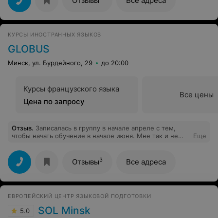
Отзывы
Все адреса
заведению! Я тоже посмотрела, подумала и приняла
решение, что нужно продвинуть и свой уровень
английского языка именно в этом учебном центре –
удобное месторасположение (не только близко к
КУРСЫ ИНОСТРАННЫХ ЯЗЫКОВ
метро, но и к дому))), внимательность к ученикам,
ответственность и продуманный подход к подбору
GLOBUS
обучающего материала. Иду на Intermediate тоже к
Наталье Дмитриевне. Теперь у нас семейный подряд
Минск, ул. Бурдейного, 29
до 20:00
по изучению английского в New Education))
Курсы французского языка
Все цены
Цена по запросу
Отзыв
.
Записалась в группу в начале апреле с тем,
чтобы начать обучение в начале июня. Мне так и не
Еще
перезвонили, телефоны недоступны. Бизнес по-
белорусски.
3
Отзывы
Все адреса
ЕВРОПЕЙСКИЙ ЦЕНТР ЯЗЫКОВОЙ ПОДГОТОВКИ
SOL Minsk
5.0