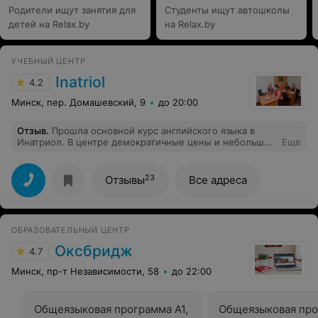
Родители ищут занятия для
Студенты ищут автошколы
детей на Relax.by
на Relax.by
УЧЕБНЫЙ ЦЕНТР
Inatriol
4.2
Минск, пер. Домашевский, 9
до 20:00
Отзыв
.
Прошла основной курс английского языка в
Инатриол. В центре демократичные цены и небольшие
Еще
группы, атмосфера на занятиях очень дружелюбная.
Также мне очень повезло с преподавателем -
терпеливая и справедливая женщина, настоящий
23
Отзывы
Все адреса
профессионал в своей сфере. Благодаря ей полюбила
английский, перестала стеснятся разговаривать,
захотелось изучать еще и другие языки.
ОБРАЗОВАТЕЛЬНЫЙ ЦЕНТР
Оксбридж
4.7
Минск, пр-т Независимости, 58
до 22:00
Общеязыковая программа A1,
Общеязыковая про