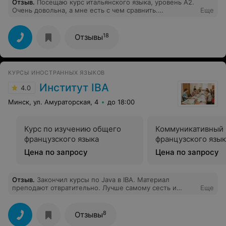
языка. За время встречи все люди почувствовали себя
Отзыв
.
Посещаю курс итальянского языка, уровень А2.
в кругу друзей увлеченных оживленной беседой!
Очень довольна, а мне есть с чем сравнить.
Еще
Спасибо организаторам за возможность получать
Практически индивидуальный подход во всем.
знания, заводить знакомства, заряжаться позитивом!
Организаторы курсов идут на встречу во всех
Всё очень здорово! В итоге народ действительно
проблемных ситуациях (болезнь, командировка и пр.)
18
Отзывы
начинает говорить. Оценка: 10+.
Отдельная благодарность педагогу Алле. Рекомендую
всем!
КУРСЫ ИНОСТРАННЫХ ЯЗЫКОВ
Институт IBA
4.0
Минск, ул. Амураторская, 4
до 18:00
Курс по изучению общего
Коммуникативный 
французского языка
французского язык
Цена по запросу
Цена по запросу
Отзыв
.
Закончил курсы по Java в IBA. Материал
преподают отвратительно. Лучше самому сесть и
Еще
разобраться, а не тратить 4 500 000. Самообразование
гораздо полезнее, чем ходить к типо крутому
преподавателю, архитектору с 12-им стажем.
8
Отзывы
Слишком много обещаний давал, но ничем не помог. О