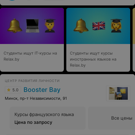
жизни больше от него научился, чем Java. Спасибо
учебному центру Java за потраченное время и деньги и
Ивану у которого французские корни, которому
наконец дали квартиру.
Студенты ищут IT-курсы на
Студенты ищут курсы
Relax.by
иностранных языков на
Relax.by
ЦЕНТР РАЗВИТИЯ ЛИЧНОСТИ
Booster Bay
5.0
Минск, пр-т Независимости, 91
Курсы французского языка
Все цены
Цена по запросу