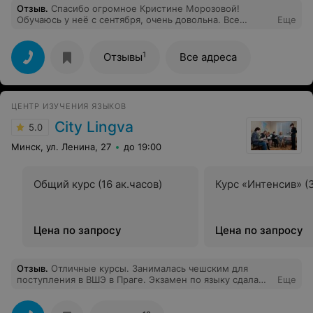
Отзыв
.
Спасибо огромное Кристине Морозовой!
Обучаюсь у неё с сентября, очень довольна. Все
Еще
хорошо объясняет, все всегда понятно!) Профессионал
своего дела 100%. И как человек хороший, приятный!
Рекомендую!)
1
Отзывы
Все адреса
ЦЕНТР ИЗУЧЕНИЯ ЯЗЫКОВ
City Lingva
5.0
Минск, ул. Ленина, 27
до 19:00
Общий курс (16 ак.часов)
Курс «Интенсив» (3
Цена по запросу
Цена по запросу
Отзыв
.
Отличные курсы. Занималась чешским для
поступления в ВШЭ в Праге. Экзамен по языку сдала
Еще
успешно, хотя это было не просто. Занималась 2 года.
Сначала в группе, потом индивидуально, т.к. языковой