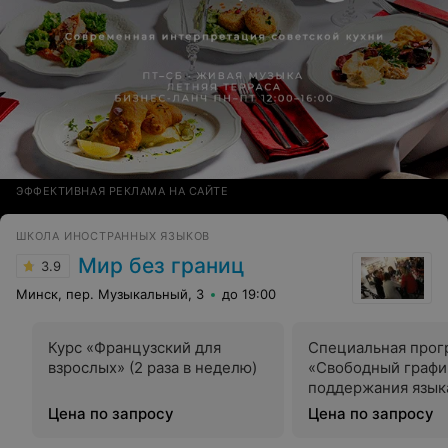
ЭФФЕКТИВНАЯ РЕКЛАМА НА САЙТЕ
ШКОЛА ИНОСТРАННЫХ ЯЗЫКОВ
Мир без границ
3.9
Минск, пер. Музыкальный, 3
до 19:00
Курс «Французский для
Специальная прог
взрослых» (2 раза в неделю)
«Свободный графи
поддержания языка 
неделю)
Цена по запросу
Цена по запросу