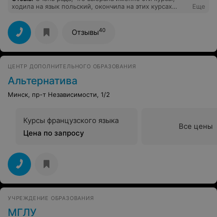
ходила на язык польский, окончила на этих курсах
Еще
A2,B1, и с радостью продолжу обучение дальше
именно на этих курсах. Безумно благодарно своей
преподавательнице Иннесе, каждое занятие было в
40
Отзывы
удовольствие, я и не думала, что буду владеть
польским на таком уровне, на котором владению
сейчас. Спасибо Sayokay.
ЦЕНТР ДОПОЛНИТЕЛЬНОГО ОБРАЗОВАНИЯ
Альтернатива
Минск, пр-т Независимости, 1/2
Курсы французского языка
Все цены
Цена по запросу
УЧРЕЖДЕНИЕ ОБРАЗОВАНИЯ
МГЛУ