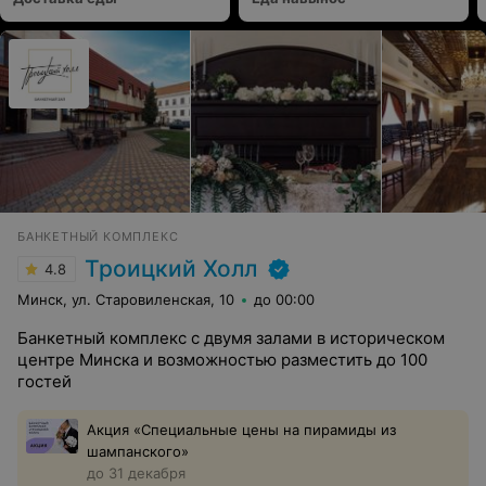
сервис вызвали искреннее восхищение. Дедушка
поделился впечатлениями обо всём увиденном и
услышанном, особо отметив профессионализм и
внимание сотрудников ресторана. Благодарю!
БАНКЕТНЫЙ КОМПЛЕКС
Троицкий Холл
4.8
Минск, ул. Старовиленская, 10
до 00:00
Банкетный комплекс с двумя залами в историческом
центре Минска и возможностью разместить до 100
гостей
Акция «Специальные цены на пирамиды из
шампанского»
до 31 декабря