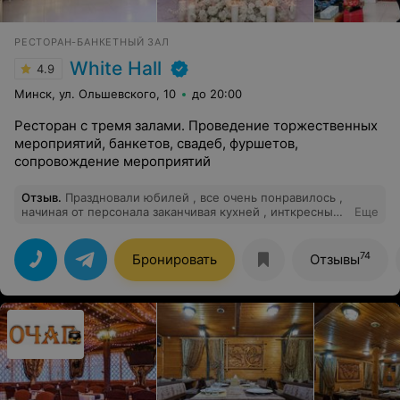
РЕСТОРАН-БАНКЕТНЫЙ ЗАЛ
White Hall
4.9
Минск, ул. Ольшевского, 10
до 20:00
Ресторан с тремя залами. Проведение торжественных
мероприятий, банкетов, свадеб, фуршетов,
сопровождение мероприятий
Отзыв
.
Праздновали юбилей , все очень понравилось ,
начиная от персонала заканчивая кухней , инткресные
Еще
конкурсы , владелец заведения решил позже остаться
, все очень классно , спасибо большое за этот день ☺️
74
Бронировать
Отзывы