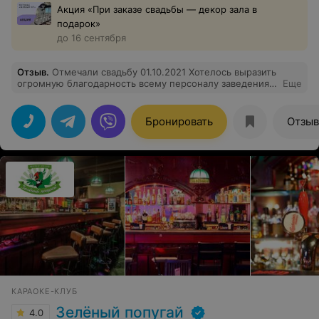
Акция «При заказе свадьбы — декор зала в
подарок»
до 16 сентября
Отзыв
.
Отмечали свадьбу 01.10.2021 Хотелось выразить
огромную благодарность всему персоналу заведения.
Еще
Вы - профессионалы своего дела. Это был лучший
день в нашей жизни и мы очень рады ,что провели его
вместе с вами
Бронировать
Отзы
КАРАОКЕ-КЛУБ
Зелёный попугай
4.0