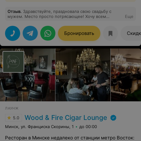
Отзыв
.
Здравствуйте, праздновала свою свадьбу с
мужем. Место просто потрясающее! Хочу всем
Еще
порекомендовать и выразить огромную благодарность
всему персоналу за проведение моей свадьбы. Все
было на высоком уровне, мы с мужем остались
Бронировать
Скидк
довольны. Свадьба проводилась в белом зале, он был
очень просторный. Блюда были вкусные! А самое
огромное спасибо хочу выразить администраторам,
которые прислушивались к нашим пожеланиям и
выполняли все наши требования. Спасибо огромное,
рекомендую! Вы не пожалеете!
ЛАУНЖ
Wood & Fire Cigar Lounge
5.0
Минск, ул. Франциска Скорины, 1
до 00:00
Ресторан в Минске недалеко от станции метро Восток: