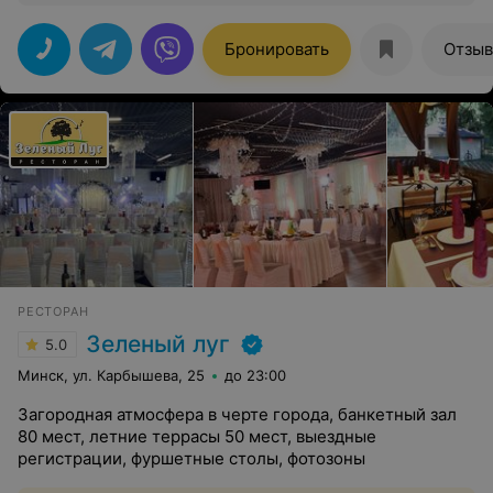
Татьяна, Наталья, Марина вы большие профессионалы
в своем деле. Кухня - бомба! Живая музыка - огонь!
Компания из 25 человек получила массу эмоций. Вы
Бронировать
Отзы
молодцы! Огромная благодарность за помощь в
выборе меню. Стол ломился от разнообразия блюд.
Всё вкусное и сытное. Порции большие. Так держать!
Процветания вашему заведению. Обещаю ещё
вернуться.
РЕСТОРАН
Зеленый луг
5.0
Минск, ул. Карбышева, 25
до 23:00
Загородная атмосфера в черте города, банкетный зал
80 мест, летние террасы 50 мест, выездные
регистрации, фуршетные столы, фотозоны