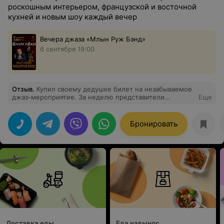
роскошным интерьером, французской и восточной
кухней и новым шоу каждый вечер
Вечера джаза «Млын Руж Бэнд»
6 сентября 19:00
Отзыв
.
Купил своему дедушке билет на незабываемое
джаз-мероприятие. За неделю представители
Еще
заведения связались со мной, предложив заранее
оформить заказ на ужин — ведь ожидание блюда
непосредственно перед концертом могло занять
Бронировать
немало времени. Это предложение сразу же
продемонстрировало высокий уровень сервиса и
внимательное отношение к гостям. Без колебаний я
принял их предложение и посетил ресторан лично,
чтобы выбрать всё самое лучшее именно для дедушки.
Всё прошло гладко и комфортно благодаря вниманию
персонала и качественной организации процесса
заказа. И вот настал долгожданный вечер. Когда
дедушка пришел, стол уже ждал своего почётного
гостя-никакого ожидания, никаких задержек. После
концерта восторг дедушки был неподдельным:
прекрасное выступление музыкантов и безупречный
Доставка еды
Еда навынос