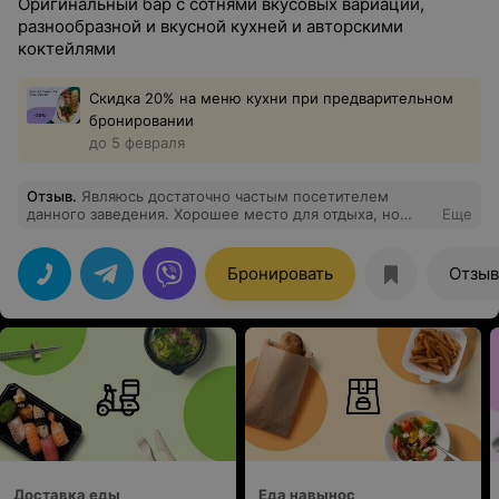
Оригинальный бар с сотнями вкусовых вариаций,
разнообразной и вкусной кухней и авторскими
коктейлями
Скидка 20% на меню кухни при предварительном
бронировании
до 5 февраля
Отзыв
.
Являюсь достаточно частым посетителем
данного заведения. Хорошее место для отдыха, но
Еще
особенно мне нравится атмосфера - она всегда
суперская!))
Бронировать
Отзы
Доставка еды
Еда навынос