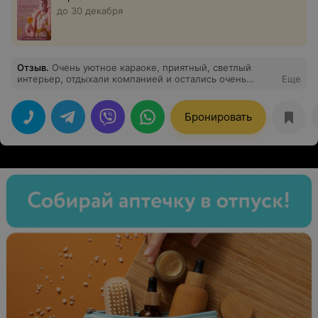
до 30 декабря
Отзыв
.
Очень уютное караоке, приятный, светлый
интерьер, отдыхали компанией и остались очень
Еще
довольны, прекрасное заведение!! Очень вкусная еда,
хороший кальян. Напитки просто на высоте!!
Персоналу отдельное спасибо за душевный прием
Бронировать