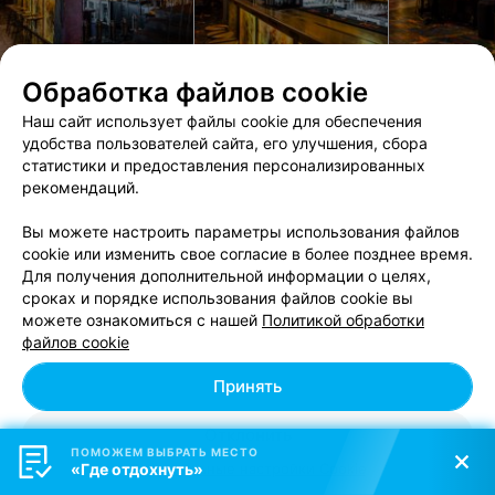
была по карте) коробочку для чаевых( просьба к
владельцам заведения, поощрите своего сотрудника за
прекрасное настроение гостей! Благодарю ресторан
Сочи и нашего позитивного визави за душевный вечер!
Обработка файлов cookie
БАР-КАЛЬЯННАЯ
Наш сайт использует файлы cookie для обеспечения
HookahPlace Yakuba Kolasa
4.9
удобства пользователей сайта, его улучшения, сбора
Минск, ул. Якуба Коласа, 42
до 06:00
статистики и предоставления персонализированных
рекомендаций.
Кальянная с большим кальянным парком, европейской
кухней, богатой чайной картой
Вы можете настроить параметры использования файлов
cookie или изменить свое согласие в более позднее время.
Отзыв
.
Являюсь частым гостем этого прекрасного
Для получения дополнительной информации о целях,
заведения! Хочу отметить разнообразие вкусов табака,
Еще
сроках и порядке использования файлов cookie вы
кальянные мастера всегда помогут определиться со
вкусом. Частенько обновляется меню кухни, а также
можете ознакомиться с нашей
Политикой обработки
коктейльная карта. Всегда что-то есть из новинок
Бронировать
Доставка
файлов cookie
Очень приветливый и дружелюбный персонал, ребята
всегда на позитиве и с радушием. Хочу выделить сеты
Принять
диджея по выходным дням
Отклонить
ПОМОЖЕМ ВЫБРАТЬ МЕСТО
«Где отдохнуть»
Персональные настройки Cookie