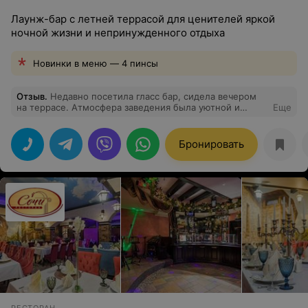
Лаунж-бар с летней террасой для ценителей яркой
ночной жизни и непринужденного отдыха
Новинки в меню — 4 пинсы
Отзыв
.
Недавно посетила гласс бар, сидела вечером
на террасе. Атмосфера заведения была уютной и
Еще
приятной, обслуживание на высшем уровне. Меню
разнообразное, есть изысканные закуски и основные
блюда для любого вкуса. Я думаю, что обязательно
Бронировать
вернусь сюда снова.