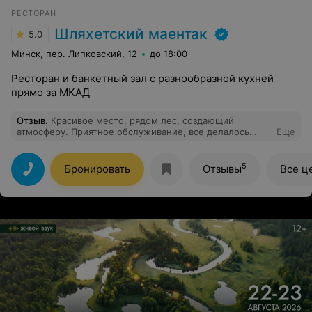
РЕСТОРАН
Шляхетский маентак
5.0
Минск, пер. Липковский, 12
до 18:00
Ресторан и банкетный зал с разнообразной кухней
прямо за МКАД
Отзыв
.
Красивое место, рядом лес, создающий
атмосферу. Приятное обслуживание, все делалось
Еще
вовремя, красиво и ненавязчиво)
5
Бронировать
Отзывы
Все ц