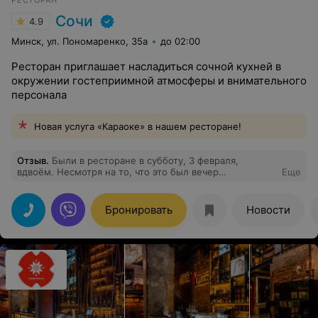
РЕСТОРАН
Сочи
4.9
Минск, ул. Пономаренко, 35а
до 02:00
Ресторан приглашает насладиться сочной кухней в
окружении гостеприимной атмосферы и внимательного
персонала
Новая услуга «Караоке» в нашем ресторане!
Отзыв
.
Были в ресторане в субботу, 3 февраля,
вдвоём. Несмотря на то, что это был вечер
Еще
выпускников и вечер банкетов, персонал не оставил
нас без внимания. Отличное обслуживание, блюда
грузинской кухни (брали хашламу) приятно удивили,
Бронировать
Новости
мягкая баранина, сочная!, салаты из морепродуктов -
порции большие, вкусно! мороженое с вишней класс!,
живая музыка стандартная, пришли пообщаться
больше, танцевать не ходили. Хочу сказать особенно
отдельное спасибо обслуживающему нас приятному
мужчине в стильном клетчатом костюме, к
сожалению, не уточнили имя , Вы сделали нам
приятный вечер! Хотели оставить чаевые, но Вы были
столь скромны, что сразу же забрали с собой (оплата