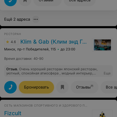
за выгодой в праздник. Как плевок в душу. Я
специально к ним ехала за ВКУСНЫМ сетом! Вывод:
суши, роллы нужно брать «из-под ножа» свежие
Ещё 2 адреса
РЕСТОРАН
Klim & Gab (Клим энд Габ)
4.6
Минск, пр-т Победителей, 115
до 23:00
Время доставки
:
40-90
Отзыв
.
Очень хороший ресторан японский ресторан,
уютный, спокойная атмосфера , модный интерьер,
Еще
немного столиков, вкусные блюда (пробовали роллы и
салат). Придем еще :)
11
Бронировать
Отзывы
Все а
СЕТЬ МАГАЗИНОВ СПОРТИВНОГО И ЗДОРОВОГО ПИТАНИЯ
Fizcult