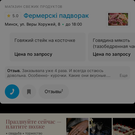
МАГАЗИН СВЕЖИХ ПРОДУКТОВ
Фермерскi падворак
5.0
Минск, ул. Веры Хоружей, 8
до 18:00
Говяжий стейк на косточке
Говядина мякоть
(тазобедренная ча
Цена по запросу
Цена по запросу
Отзыв
.
Заказывала уже 4 раза. И всегда остаюсь
довольна. Особенно- курочки. Какие они вкусные.
Еще
Всегда всё свеженькое! Спасибо, девочки, за ваш труд
и за вашу продукцию!!!
1
Отзывы