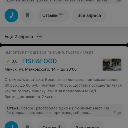
разных вкусов( не один) для ребенка. Приехав домой и
дав ребенку, была очень огарчена. Они все настолько
чёрствые и не удивлюсь, если с истекшим сроком
145
Отзывы
Все адреса
годности. Ну как так. Стоят они не дёшево. И вообще
очень стало часто попадаться продукция
ненадлежащего качества в этом магазине. Очень жаль,
что содрудники не доражат своими клиентами. А
Ещё 2 адреса
руководители закрывают на это глаза. И грош цена
такому руководителю!!!!!
ИМПОРТЕР ПРОДУКТОВ ПИТАНИЯ, ГАСТРОМАРКЕТ
FISH&FOOD
3.0
Минск, ул. Маяковского, 14
до 23:00
Стоимость доставки
:
Бесплатная доставка при заказе свыше
80 руб., до 80 руб. платная - 10 руб. Доставка осуществляется
как по городу Минску, так и за пределами МКАД.
Время доставки
:
от 2 часов
Отзыв
.
Позор(( расстроило одно из любимых мест. На
14 февраля заказала сет, приехала, забрала
Еще
самовывозом. Попробовав сет стало понятно, что
роллы либо вчерашние, либо где-то хранились долго.
Рис дубовый, вкус не тот… Наверное ребята погнались
31
Отзывы
Все адреса