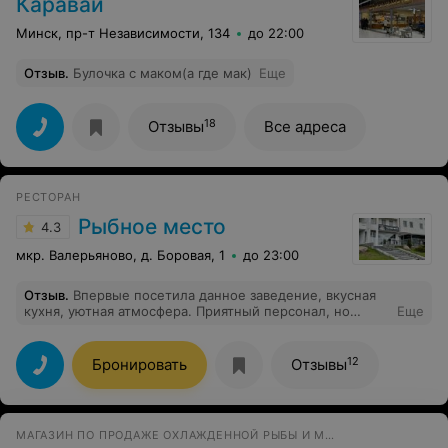
Каравай
Минск, пр-т Независимости, 134
до 22:00
Отзыв
.
Булочка с маком(а где мак)
Еще
18
Отзывы
Все адреса
РЕСТОРАН
Рыбное место
4.3
мкр. Валерьяново, д. Боровая, 1
до 23:00
Отзыв
.
Впервые посетила данное заведение, вкусная
кухня, уютная атмосфера. Приятный персонал, но
Еще
отдельное спасибо Виктории, которая на протяжении
всего вечера создавала приятную обстановку. Вечер
удался! С радостью еще приду в это заведение!
12
Бронировать
Отзывы
МАГАЗИН ПО ПРОДАЖЕ ОХЛАЖДЕННОЙ РЫБЫ И МОРЕПРОДУКТОВ