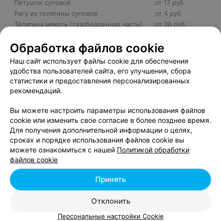
Петушок суповой
от 17 руб.
Рагу из телятины суповое
от 4 руб.
Телятина мякоть (тазобедренная часть)
от 36 руб.
Телячье филе (длиннейшая) на рёбрышке
от 36 руб.
Обработка файлов cookie
Телячьи рёбрышки
от 17 руб.
Телячья грудинка
от 17 руб.
Наш сайт использует файлы cookie для обеспечения
Телячья мякоть (лопаточная часть)
от 26 руб.
удобства пользователей сайта, его улучшения, сбора
Телячья мякоть (шейная часть)
от 23 руб.
статистики и предоставления персонализированных
Филе индейки малое
от 35 руб.
рекомендаций.
Цыплёнок
от 26 руб.
Вы можете настроить параметры использования файлов
cookie или изменить свое согласие в более позднее время.
Для получения дополнительной информации о целях,
сроках и порядке использования файлов cookie вы
можете ознакомиться с нашей
Политикой обработки
Добавить компанию
файлов cookie
Принять
Добавить специалиста
Отклонить
Персональные настройки Cookie