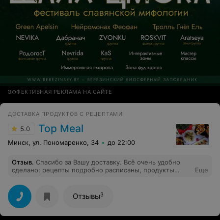
ЭФФЕКТИВНАЯ РЕКЛАМА НА САЙТЕ
ДОСТАВКА ПРОДУКТОВ С РЕЦЕПТАМИ
Top Meal
5.0
Минск, ул. Пономаренко, 34
до 22:00
Отзыв
.
Спасибо за Вашу доставку. Всё очень удобно
сделано: рецепты подробно расписаны, продукты
Еще
замаринованы, только достаешь из упаковки, жаришь
и наслаждаешься! Удачи Вам, ребята!
3
Отзывы