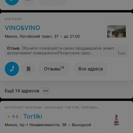
МАГАЗИН
VINO&VINO
Минск, Логойский тракт, 37
до 21:00
Отзыв
.
Обучите пожалуйста своих продавцов!не знают
ассортимент совершенно!Попросили одно
Еще
нефильтрованное пиво и один шоколадный стаут, в
итоге продали фильтрованное и какую-то ерунду за 12
р не являющейся шоколадным статутом!!! ощущение
14
Отзывы
Все адреса
что молодой человек который нас консультировал ,
ничего не знает!
Ещё 14 адресов
ИНТЕРНЕТ-МАГАЗИН ЗАКАЗНЫХ ТОРТОВ, ПИРОЖНЫХ И КАРАВАЕВ
Tortiki
5.0
Минск, пр-т Независимости, 38
Выходной