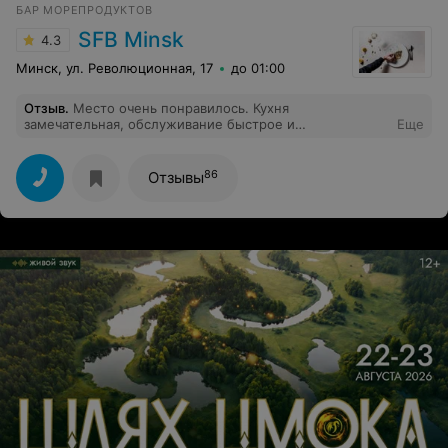
БАР МОРЕПРОДУКТОВ
SFB Minsk
4.3
Минск, ул. Революционная, 17
до 01:00
Отзыв
.
Место очень понравилось. Кухня
замечательная, обслуживание быстрое и
Еще
ненавязчивое. Официант Денис рассказал и
порекомендовал какое блюдо выбрать. Всё
понравилось, спасибо!
86
Отзывы