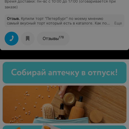
Время доставки
:
пн-вс с 10:00 до 17:00 (оговаривается при
заказе)
Отзыв
.
Купили торт "Петербург" по моему мнению
самый вкусный торт который есть в каталоге. Как по
Еще
мне лучше дать торту день постоять чтобы коржи
пропитались. В последнее время стало больше крема
и меньше вареной сгущенки, но торт по прежнему
178
Отзывы
очень вкусный. Рекомендую.