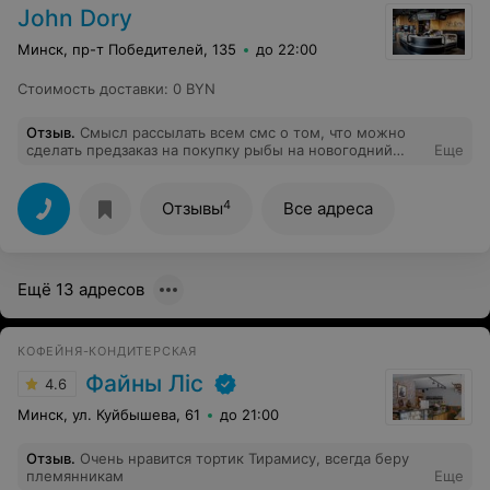
John Dory
Минск, пр-т Победителей, 135
до 22:00
Стоимость доставки
:
0 BYN
Отзыв
.
Смысл рассылать всем смс о том, что можно
сделать предзаказ на покупку рыбы на новогодний
Еще
стол и не указывать там, что минимальная сумма
заказа от 200 руб. разочаровали. В прошлом году
заказывала рыбу на 3 кг и не было таких ограничений.
4
Отзывы
Все адреса
Ещё 13 адресов
КОФЕЙНЯ-КОНДИТЕРСКАЯ
Файны Лic
4.6
Минск, ул. Куйбышева, 61
до 21:00
Отзыв
.
Очень нравится тортик Тирамису, всегда беру
племянникам
Еще