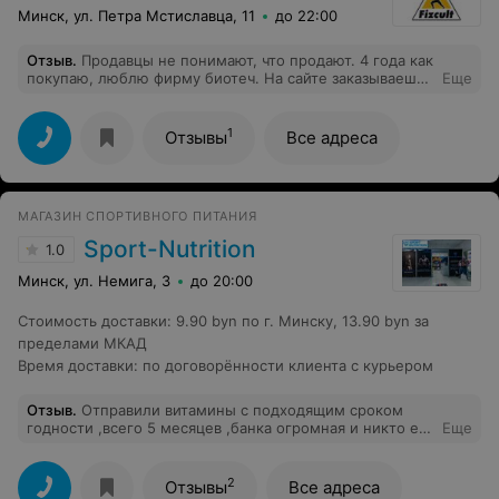
Минск, ул. Петра Мстиславца, 11
до 22:00
Отзыв
.
Продавцы не понимают, что продают. 4 года как
покупаю, люблю фирму биотеч. На сайте заказываешь
Еще
дешевле, тебе продают по цене магазина и так было
неоднократно и деньги не возвращались, хотя я и папа
покупаем уже 4 год. На все вопросы отвечают, что мол
1
Отзывы
Все адреса
был другой человек. Я заказываю одно, продают папе
совсем другое. Этот бардак никогда не закончится
видимо. Продавцы не заинтересованы в постоянном
покупателе, они заинтересованы втюхать по цене
МАГАЗИН СПОРТИВНОГО ПИТАНИЯ
магазина, хотя заказ и был с сайта. Вчера опять
повторилась такая же ситуация. Покупаем на Козлова
Sport-Nutrition
1.0
14. Кошмарный магазин, кошмарные продавцы, не
знающие товара. Я заказала кю 10 биотеч 60 капсул на
Минск, ул. Немига, 3
до 20:00
2 месяца, папе продали олимп по цене магазина 30
капсул на 10 дней, еще и отказываются это менять.
Стоимость доставки
:
9.90 byn по г. Минску, 13.90 byn за
Продавец сказал папе, что это одно и то же. Ну да, 2
пределами МКАД
месяца пить или 10 дней. Как можно доверять таким
продавцам? Я заказываю каждый месяц и каждый
Время доставки
:
по договорённости клиента с курьером
месяц продавец старается обмануть, то с ценой, то с
товаром. Папа живет в этом же доме, поэтому
Отзыв
.
Отправили витамины с подходящим сроком
забирает он.
годности ,всего 5 месяцев ,банка огромная и никто ее
Еще
не собирался пить сразу же .УЖАСНО
2
Отзывы
Все адреса