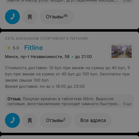
найти! В набор услуг входят: дгустационные наборы,
Еще
варианты сервировки, доставка по городу. Также
порадовала адекватная стоимость и
клиентоориентированность. Торты вкусные и
36
Отзывы
красивые!
СЕТЬ МАГАЗИНОВ СПОРТИВНОГО ПИТАНИЯ
Fitline
5.0
Минск, пр-т Независимости, 58
до 21:00
Стоимость доставки
:
10 byn при заказе на сумму до 40 byn, 5
byn при заказе на сумму от 40 byn до 100 byn, бесплатно при
заказе свыше 100 byn
Время доставки
:
пн-вс с 18:00 до 23:00
Отзыв
.
Покупал креатин в таблетках Nitrix. Выросли
силовые, восстановление проходит намного быстрее.
Еще
Препарат рабочий, спасибо работникам за
консультацию! Буду брать ещё.
2
Отзывы
Все адреса