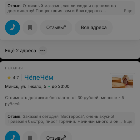
Отзыв
.
Отличный магазин, зашли сюда и оценили по
достоинству! Процветания вам и благодарных
Еще
клиентов!
4
Отзывы
Все адреса
Ещё 2 адреса
ПЕКАРНЯ
ЧёпеЧём
4.7
Минск, ул. Гикало, 5
до 23:00
Стоимость доставки
:
бесплатно от 30 рублей, меньше - 5
рублей
Отзыв
.
Заказали сегодня "Вестероса", очень вкусно!
Привезли быстро, пирог горячий. Начинки много и она
Еще
сама отличная: карри даёт теплоту, курица - сытность,
а цветная капуста особую овощную нотку. Приятно
удивлены и будем заказывать ещё! Спасибо!
9
Отзывы