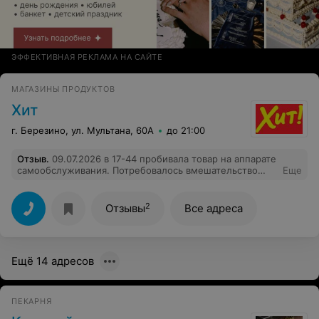
ЭФФЕКТИВНАЯ РЕКЛАМА НА САЙТЕ
МАГАЗИНЫ ПРОДУКТОВ
Хит
г. Березино, ул. Мультана, 60А
до 21:00
Отзыв
.
09.07.2026 в 17-44 пробивала товар на аппарате
самообслуживания. Потребовалось вмешательство
Еще
админстратора. Подошла к кассиру в кассу номер1,
попросила ее нажать на нужную кнопку. Она,
рассчитав покупателя, стала обслуживать следующего,
2
Отзывы
Все адреса
как бы издеваясь надо мной. То есть, я должна была
ждать, когда она обслужит всю очередь. Просьба,
обьяснить этому кассиру, как нужно действовать в
данной ситуации. Может, поймет. В ответ на то, что я
Ещё 14 адресов
сказала, что буду писать жалобу, она ответила, что хоть
десять жалоб пиши.
ПЕКАРНЯ