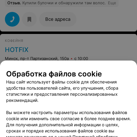
Отзыв
.
Купили булочки и обнаружили там волос.
Еще
Все адреса
КОФЕЙНЯ
HOTFIX
Минск, пр-т Партизанский, 150а
с 10:00
Обработка файлов cookie
Все адреса
Наш сайт использует файлы cookie для обеспечения
удобства пользователей сайта, его улучшения, сбора
статистики и предоставления персонализированных
рекомендаций.
Вам будет интересно
Вы можете настроить параметры использования файлов
cookie или изменить свое согласие в более позднее время.
Фуд-корты в Минске
Для получения дополнительной информации о целях,
сроках и порядке использования файлов cookie вы
можете ознакомиться с нашей
Политикой обработки