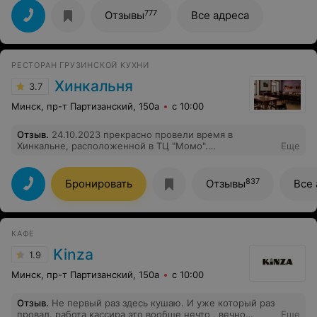
полная посадка. Однако это никак не повлияло на
отдачу заказа и отличное обслуживание официанта
777
Отзывы
Все адреса
Дмитрия. Хотелось бы выразить ему огромную
благодарность за отличное обслуживание с отдачей
тепла и настроения, которое сохранилась на весь
оставшийся день
РЕСТОРАН ГРУЗИНСКОЙ КУХНИ
Хинкальня
3.7
Минск, пр-т Партизанский, 150а
с 10:00
Отзыв
.
24.10.2023 прекрасно провели время в
Хинкальне, расположенной в ТЦ "Момо".
Еще
Обслуживание отличное! Очень понравился салат из
баклажанов и салат "Катмис" с курицей. Кроме того,
приятной неожиданностью был подарок от заведения
837
Бронировать
Отзывы
Все 
по случаю празднования Дня рождения в виде
вкуснейшего домашнего вина. Рекомендую!
КАФЕ
Kinza
1.9
Минск, пр-т Партизанский, 150а
с 10:00
Отзыв
.
Не первый раз здесь кушаю. И уже который раз
провал. работа кассира это вообще нечто , вечно
Еще