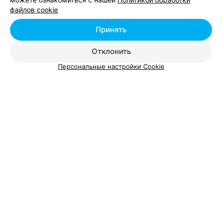
Ужин в Минске
файлов cookie
Принять
Игровые автоматы в Минске
Отклонить
Персональные настройки Cookie
Добавить компанию
Добавить специалиста
О проекте
Новости проекта
Размещение рекламы
Вакансии
Публичный договор
Способы оплаты
Публичный договор по использованию сервиса