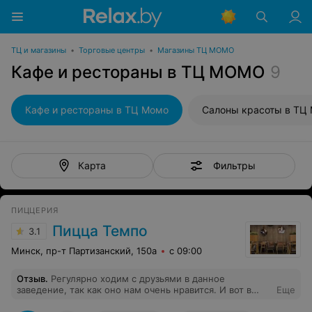
ТЦ и магазины
•
Торговые центры
•
Магазины ТЦ МОМО
Кафе и рестораны в ТЦ МОМО
9
Кафе и рестораны в ТЦ Момо
Салоны красоты в ТЦ
Фильтры
Карта
ПИЦЦЕРИЯ
Пицца Темпо
3.1
Минск, пр-т Партизанский, 150а
с 09:00
Отзыв
.
Регулярно ходим с друзьями в данное
заведение, так как оно нам очень нравится. И вот в
Еще
очередной раз выбор пал на Темпо В зале была почти