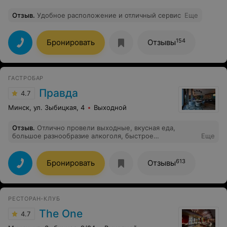
Отзыв
.
Удобное расположение и отличный сервис
Еще
154
Бронировать
Отзывы
ГАСТРОБАР
Правда
4.7
Минск, ул. Зыбицкая, 4
Выходной
Отзыв
.
Отлично провели выходные, вкусная еда,
большое разнообразие алкоголя, быстрое
Еще
обслуживание, всегда разная музыка. Всем
рекомендую посетить❤️
613
Бронировать
Отзывы
РЕСТОРАН-КЛУБ
The One
4.7