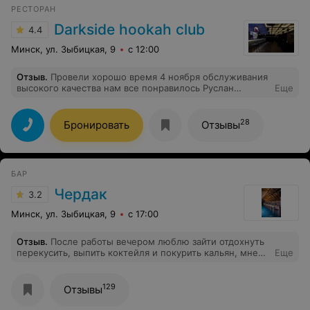
РЕСТОРАН
Darkside hookah club
4.4
Минск, ул. Зыбицкая, 9
с 12:00
Отзыв
.
Провели хорошо время 4 ноября обслуживания
высокого качества нам все понравилось Руслан
Еще
отдельное тебе спасибо за эту проведенную ночь
28
Бронировать
Отзывы
БАР
Чердак
3.2
Минск, ул. Зыбицкая, 9
с 17:00
Отзыв
.
После работы вечером люблю зайти отдохнуть
перекусить, выпить коктейля и покурить кальян, мне
Еще
нравится!
129
Отзывы