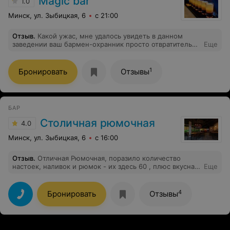
Magic bar
1.0
Минск, ул. Зыбицкая, 6
с 21:00
Отзыв
.
Какой ужас, мне удалось увидеть в данном
заведении ваш бармен-охранник просто отвратительно
Еще
себя ведет, выталкивает девушек силой за то ,что они
помешали ему пройти. Это такой позор вашему
заведению Спасибо охраннику Дмитрию ,что провел к
1
Бронировать
Отзывы
нужному столику и сориентировал по коктейлям
БАР
Столичная рюмочная
4.0
Минск, ул. Зыбицкая, 6
с 16:00
Отзыв
.
Отличная Рюмочная, поразило количество
настоек, наливок и рюмок - их здесь 60 , плюс вкусная
Еще
домашняя кухня от шефа, который готовит как его
мама, растопило сердце, хочется возвращаться снова и
снова
4
Бронировать
Отзывы