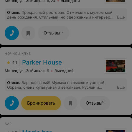
Минск, ул. Зыбицкая, 9/24
Выходной
Отзыв
.
Прекрасный ресторан. Отмечали с мужем мой
день рождения. Стильный, но сдержанный интерьер.
Еще
Уютная обстановка. Отличное обслуживание. Качество
блюд и подача на высоте. Живая музыка: красивый
женский вокал. Однозначно рекомендую для
12
Отзывы
посещения.
НОЧНОЙ КЛУБ
Parker House
4.1
Минск, ул. Зыбицкая, 9
Выходной
Отзыв
.
Бар, классный! Музыка на высшем уровне!
Охрана, очень культурная и вежливая. Руслан и
Еще
Владислав, очень культурные ребята и оказали сервис
9
Бронировать
Отзывы
БАР