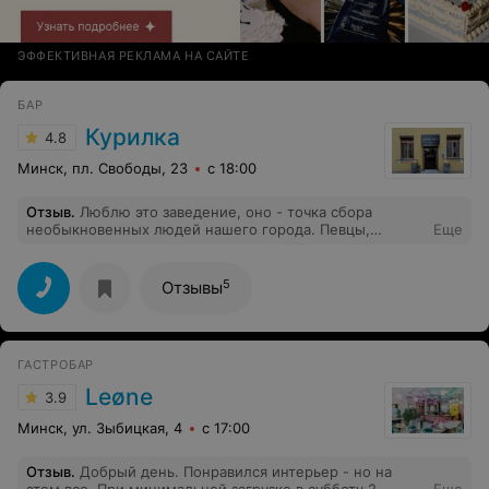
ЭФФЕКТИВНАЯ РЕКЛАМА НА САЙТЕ
БАР
Курилка
4.8
Минск, пл. Свободы, 23
с 18:00
Отзыв
.
Люблю это заведение, оно - точка сбора
необыкновенных людей нашего города. Певцы,
Еще
музыканты, художники, скульпторы, коллекционеры,
фотографы, танцовщицы, спортсмены, телеведущие,
дизайнеры, модели, стилисты - все здесь. Всегда
5
Отзывы
весело. Всегда интересно.
ГАСТРОБАР
Leøne
3.9
Минск, ул. Зыбицкая, 4
с 17:00
Отзыв
.
Добрый день. Понравился интерьер - но на