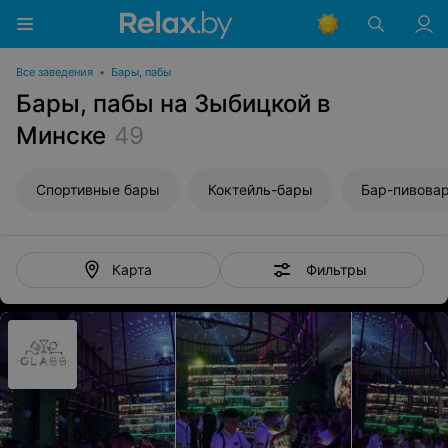
Все заведения
•
Бары, пабы
Бары, пабы на Зыбицкой в
Минске
49
Спортивные бары
Коктейль-бары
Бар-пивова
Фильтры
Карта