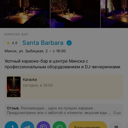
КАРАОКЕ-БАР
Santa Barbara
4.8
Минск, ул. Зыбицкая, 2
с 18:00
Уютный караоке-бар в центре Минска с
профессиональным оборудованием и DJ-вечеринками
Karaoke
сегодня, в 18:00
Отзыв
.
Рекомендую , одно из лучших караоке .
Предусмотрено все с заботой о клиенте: вкусная еда ,
Еще
потрясающая атмосфера , обслуживание на высшем
уровне. Спасибо заведению и персоналу за прекрасно
проверенный вечер , еще вернемся .
Бронировать