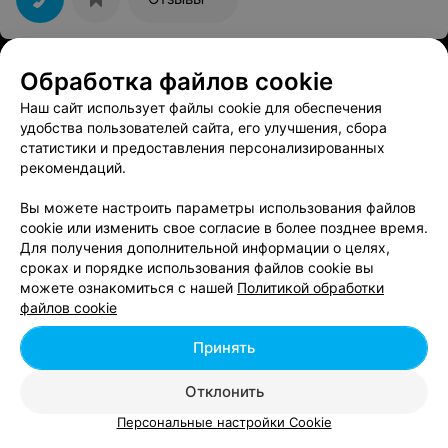
БИТТЕР-БАР
Обработка файлов cookie
Горький
5.0
Наш сайт использует файлы cookie для обеспечения
Минск, ул. Зыбицкая, 6
Выходной
удобства пользователей сайта, его улучшения, сбора
статистики и предоставления персонализированных
Отзыв
.
Влюбился в этот бар с первого посещения!
рекомендаций.
Интересно и вкусно. Там легко абстрагироваться от
Еще
внешней суеты и приятно проводить время.
Вы можете настроить параметры использования файлов
cookie или изменить свое согласие в более позднее время.
1
Бронировать
Отзывы
Для получения дополнительной информации о целях,
сроках и порядке использования файлов cookie вы
можете ознакомиться с нашей
Политикой обработки
файлов cookie
Показать последние 24
Принять
1
2
Отклонить
Персональные настройки Cookie