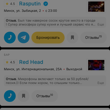
Rasputin
4.5
Минск, ул. Зыбицкая, 2
с 23:00
Отзыв
.
Был там наверное сосок крутое место в городе
! Супер атмосфера супер кухня и лучший сервис что я
Еще
встречал за последнее время ! Всем советую
15
Бронировать
Отзывы
БАР
Red Head
4.5
Минск, ул. Интернациональная, 25А
Выходной
Отзыв
.
Микрофоны включают только за 50 рублей/
песня.)) Если поем хором, то слышим только
Еще
"заводатора". Сорри, не знаю как назвать главного
выступающего, не хочу никого обидеть!!!
10
Отзывы