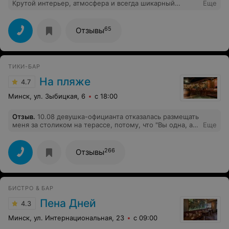
Крутой интерьер, атмосфера и всегда шикарный
Еще
плейлист. Мы с друзьями попали в этот бар случайно,
но нам так понравилось, что мы ходим уже два года
почти каждый месяц.
65
Отзывы
ТИКИ-БАР
На пляже
4.7
Минск, ул. Зыбицкая, 6
с 18:00
Отзыв
.
10.08 девушка-официанта отказалась размещать
меня за столиком на терассе, потому, что "Вы одна, а
Еще
есть только столики на четверых". Такое отношение к
клиентам неприемлемо!!!
266
Отзывы
БИСТРО & БАР
Пена Дней
4.3
Минск, ул. Интернациональная, 23
с 09:00