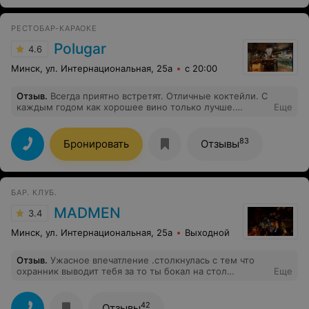
РЕСТОБАР-КАРАОКЕ
Polugar
4.6
Минск, ул. Интернациональная, 25а
с 20:00
Отзыв
.
Всегда приятно встретят. Отличные коктейли. С
каждым годом как хорошее вино только лучше.
Еще
Благодарю !!!!!!
83
Бронировать
Отзывы
БАР. КЛУБ.
MADMEN
3.4
Минск, ул. Интернациональная, 25а
Выходной
Отзыв
.
Ужасное впечатление .столкнулась с тем что
охранник выводит тебя за то ты бокал на стол
Еще
поставила и говорит ещё чтоб меня никогда не пускали
ужас ,не кому не буду советовать это заведение ,позор
!!!!
42
Отзывы