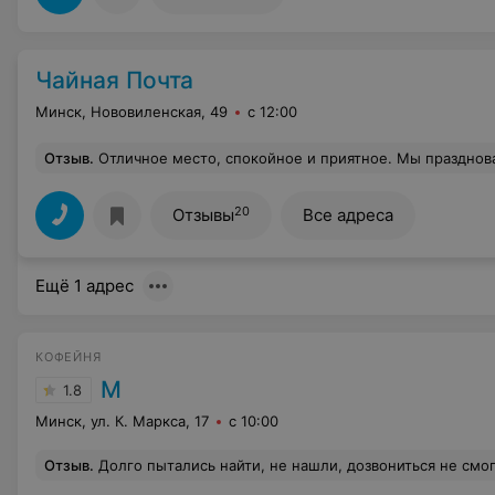
Чайная Почта
Минск, Нововиленская, 49
с 12:00
Отзыв
.
Отличное место, спокойное и приятное. Мы праздновали там день рождение компании. В дружественной беседе даже не заметили как пронеслось вре
20
Отзывы
Все адреса
Ещё 1 адрес
КОФЕЙНЯ
М
1.8
Минск, ул. К. Маркса, 17
с 10:00
Отзыв
.
Долго пытались найти, не нашли, дозвониться не смогли,