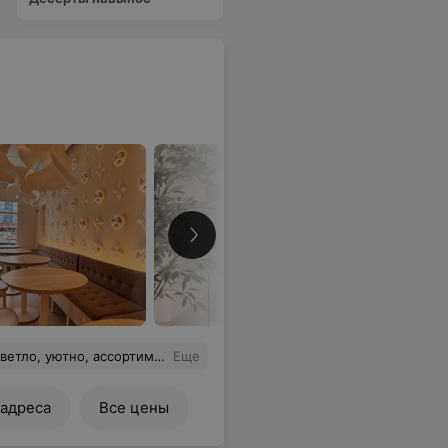
еру. Спасибо Булочки, что открылись рядом со мной!)
Еще
 адреса
Все цены