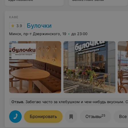
КАФЕ
Булочки
3.9
Минск, пр-т Дзержинского, 19
до 23:00
Отзыв
.
Забегаю часто за хлебушком и чем-нибудь вкусным. Светло, уютно, ассортимент радует глаз, цены ок, кофе с собой часто б
25
Бронировать
Отзывы
Все