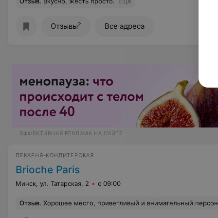
Отзыв
.
Вкусно, жесть просто.
Еще
2
Отзывы
Все адреса
ЭФФЕКТИВНАЯ РЕКЛАМА НА САЙТЕ
ПЕКАРНЯ-КОНДИТЕРСКАЯ
Brioche Paris
Минск, ул. Татарская, 2
с 09:00
Отзыв
.
Хорошее место, приветливый и внимательный персонал. Заглянула с маленькой непоседой, даже получилось выпить чашку кофе.:) Есть детский стульчик, предоставили карандаши, бумагу, все принесли, подали, ознакомили с ассортиментом. Упаковка, подача, посуда - на у