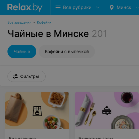
Все рубрики
Минск
Все заведения
•
Кофейни
Чайные в Минске
201
Чайные
Кофейни с выпечкой
Фильтры
Еда навынос
Банкетные залы