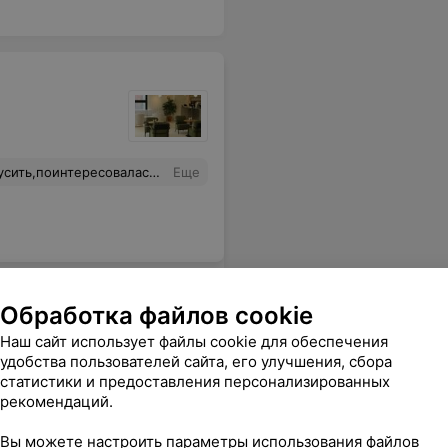
оне,я услышала: «Это ваши реакции». Почему сотрудник работает без бейджика? И почему человек, который общается с гостями, позволяет себе подобные высказывания и таким пренебрежительным тоном? Надеюсь, что руководство обратит на это внимание.
Еще
Обработка файлов cookie
Наш сайт использует файлы cookie для обеспечения
удобства пользователей сайта, его улучшения, сбора
статистики и предоставления персонализированных
рекомендаций.
Вы можете настроить параметры использования файлов