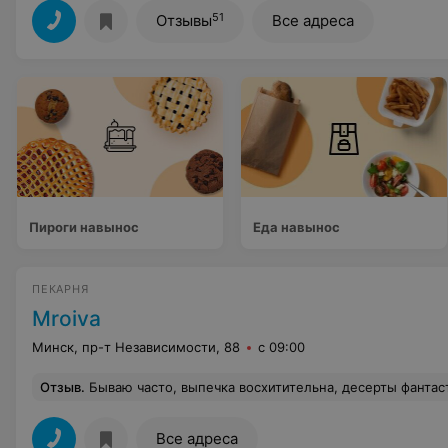
51
Отзывы
Все адреса
Пироги навынос
Еда навынос
ПЕКАРНЯ
Mroiva
Минск, пр-т Независимости, 88
с 09:00
Отзыв
.
Бываю часто, выпечка восхитительна, десерты фантастические, хлебушек 
Все адреса