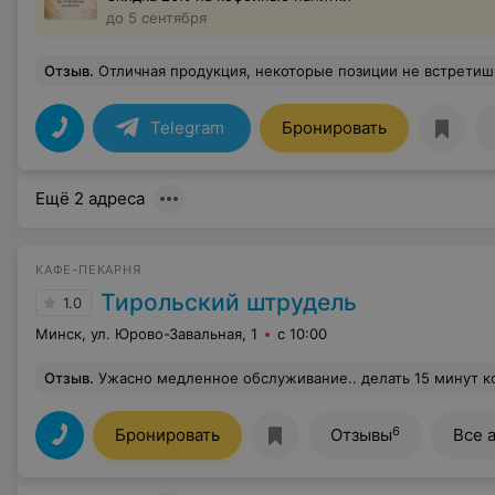
до 5 сентября
Отзыв
.
Отличная продукция, некоторые позиции не встретишь нигде больше в Минске. Нежно любл
Telegram
Бронировать
Ещё 2 адреса
КАФЕ-ПЕКАРНЯ
Тирольский штрудель
1.0
Минск, ул. Юрово-Завальная, 1
с 10:00
Отзыв
.
Ужасно медленное обслуживание.. делать 15 минут кофе при практически отсу
6
Бронировать
Отзывы
Все 