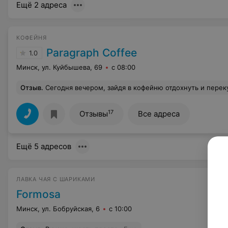
Ещё 2 адреса
КОФЕЙНЯ
Paragraph Coffee
1.0
Минск, ул. Куйбышева, 69
с 08:00
Отзыв
.
Сегодня вечером, зайдя в кофейню отдохнуть и перекусить,поинтересовалась есть ли декаф. Сотрудница работала без бейджика, поэтому узнать её имя удалось только после моего вопроса - Анна. На мой вопрос прозвучал такой ответ: «Мы обходимся без декафов всяких»! Сложилось впечатление, что сотрудница либо не понимает, что такое декаф и почему его выбирают гости, либо считает допустимым подобный тон. Между тем кофе без кофеина люди выбирают по состоянию здоровья, во время беременности или по др уважительным причинам. Вместо помощи и предложения альтернативы, на моё замечание о т
17
Отзывы
Все адреса
Ещё 5 адресов
ЛАВКА ЧАЯ С ШАРИКАМИ
Formosa
Минск, ул. Бобруйская, 6
с 10:00