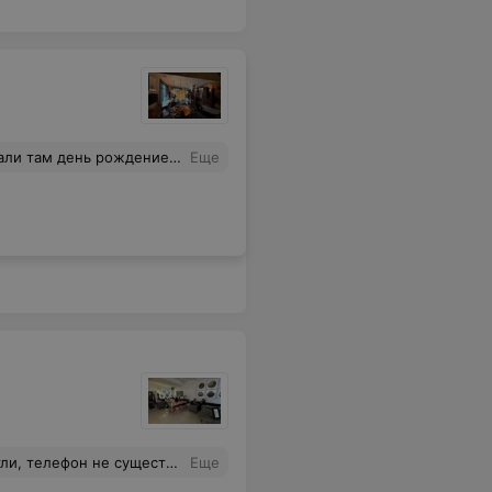
мя. Кто не бывал, посетите, такое место точно не разочарует.
Еще
 телефон не существует.
Еще