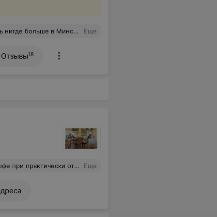
ю их новинку-Лимонно-черничное чудо!
Еще
18
Отзывы
тствии гостей.. ту мач, я считаю
Еще
адреса