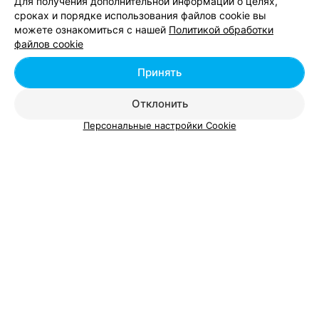
Для получения дополнительной информации о целях,
Суши, роллы навынос в Минске
сроках и порядке использования файлов cookie вы
можете ознакомиться с нашей
Политикой обработки
файлов cookie
Завтраки навынос в Минске
Принять
Пироги навынос в Минске
Отклонить
Персональные настройки Cookie
Добавить компанию
Добавить специалиста
О проекте
Новости проекта
Размещение рекламы