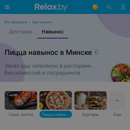
Все заведения
•
Еда навынос
Доставка
Навынос
Пицца навынос в Минске
6
Заказ еды напрямую в ресторане.

Без комиссий и посредников.
Суши, роллы
Пицца навынос
Бургеры
Еще