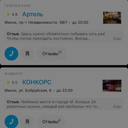
ГАЛЕРЕЯ-КАФЕ
Артель
4.8
Минск, пр-т Независимости, 58/1
до 20:00
Отзыв
.
Здесь нужно обязательно побывать хоть раз!
Чтобы потом приходить постоянно. Всегда
Еще
качественные и интересные выставки. А какой
шикарный кофе и чизкейк... Но главное, конечно,
выставки. Экспозиция Исачёва впечатлила! Спасибо
17
Отзывы
коллекционеру Орлову и организаторам. Молодцы
большие.
ФУДМОЛЛ
КОНКОРС
5.0
Минск, ул. Бобруйская, 6
до 22:00
Отзыв
.
Любимое место в городе М. Больше 20
различных кухонь, каждый раз пробуешь что-то
Еще
новенькое, атмосфера как где-то не в Беларуси, живая
музыка по выходным - отдельная любовь. А недавно
появилась еще и игровая лас-легас, где можно
4
Отзывы
оставить ребенка, а самой побегать по торговому