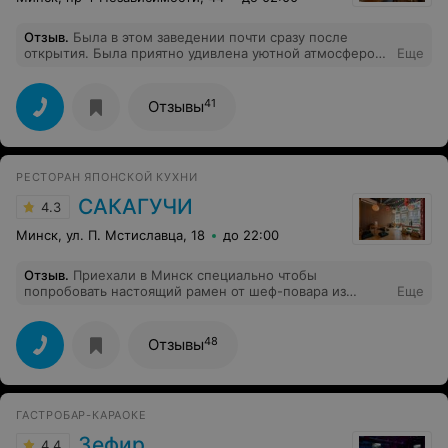
Отзыв
.
Была в этом заведении почти сразу после
открытия. Была приятно удивлена уютной атмосферой.
Еще
Отличное меню и доступные цены. Персонал очень
хорошо сплавляется со своей робототехники,
отзывчивые и улыбающиеся люди ) Помогли подобрать
41
Отзывы
кальян и подсказали по меню. Место в которое
хочется вернуться ещё раз))
РЕСТОРАН ЯПОНСКОЙ КУХНИ
САКАГУЧИ
4.3
Минск, ул. П. Мстиславца, 18
до 22:00
Отзыв
.
Приехали в Минск специально чтобы
попробовать настоящий рамен от шеф-повара из
Еще
японии. Ожидания и реальность совпали! Вернемся
еще раз
48
Отзывы
ГАСТРОБАР-КАРАОКЕ
Зефир
4.4