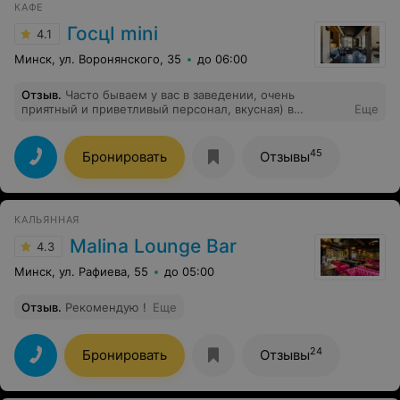
КАФЕ
ГосцI mini
4.1
Минск, ул. Воронянского, 35
до 06:00
Отзыв
.
Часто бываем у вас в заведении, очень
приятный и приветливый персонал, вкусная) в
Еще
особенности хотелось бы выделить худенькую
девушку официанта (работала 20 августа), и
темненькую девушку из фудтрака, к сожалению, не
45
Бронировать
Отзывы
знаю имён, но от них прям веет особенным
настроением ✌️ Одно из самых любимых заведений в
Минске)
КАЛЬЯННАЯ
Malina Lounge Bar
4.3
Минск, ул. Рафиева, 55
до 05:00
Отзыв
.
Рекомендую !
Еще
24
Бронировать
Отзывы