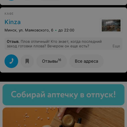
центру или попить кофе с прдружками на фудмолле.
Короче говоря, рекомендую я и моя дочь)
КАФЕ
Kinza
Минск, ул. Маяковского, 6
до 22:00
Отзыв
.
Плов отличный! Кто знает, когда последний
заход готовки плова? Вечером он еще есть?
Еще
16
Отзывы
Все адреса