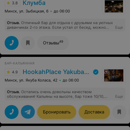
Клумба
3.8
Минск, ул. Зыбицкая, 6
до 06:00
Отзыв
.
Отличный бар для отдыха с друзьями на уютных
диванчиках 2-го этажа. Если устал от бесед, можно
Еще
спуститься вниз и потанцевать. Есть кальян, персонал
очень отзывчивый и добрый. Клумбургер получился
зачетный, с сочной прожаркой мяса. Сверчков
49
Отзывы
попробовали, блюдо на один раз, но пробовать стоит.
В общем, рекомендую
БАР-КАЛЬЯННАЯ
HookahPlace Yakuba Kolasa
4.9
Минск, ул. Якуба Коласа, 42
до 06:00
Отзыв
.
Остались очень довольны качеством
обслуживания! Кальяны на высоте, бар тоже 10/10,
Еще
очень вкусная кухня и приветливый персонал! Спасибо
за теплый прием!
Бронировать
Доставка