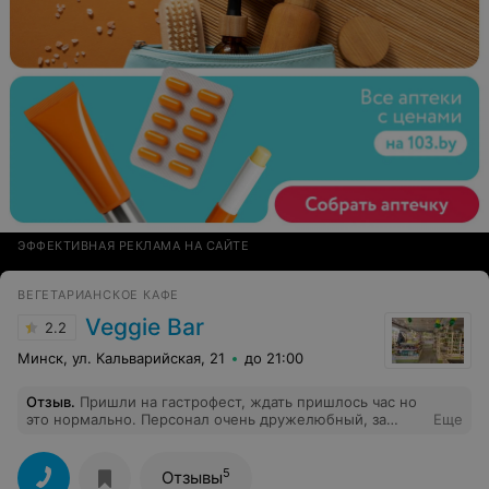
ЭФФЕКТИВНАЯ РЕКЛАМА НА САЙТЕ
ВЕГЕТАРИАНСКОЕ КАФЕ
Veggie Bar
2.2
Минск, ул. Кальварийская, 21
до 21:00
Отзыв
.
Пришли на гастрофест, ждать пришлось час но
это нормально. Персонал очень дружелюбный, за
Еще
ожидание угостили конфетками) А вот сам сет очень
расстроил. Из всех блюд хорошим был только бургер.
Картошка норм, салат из листьев салата и помидорок
5
Отзывы
норм а вот все остальное ужасно. Выкинули.