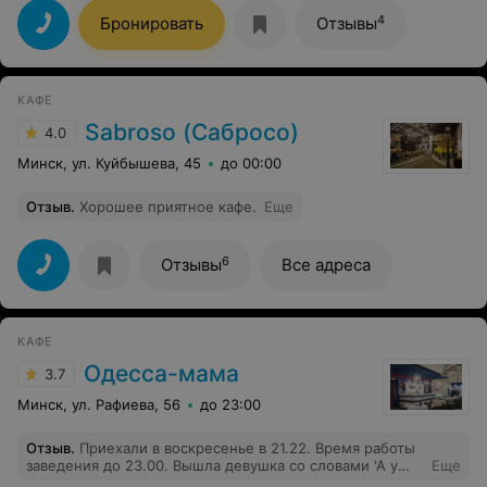
понравилось
4
Бронировать
Отзывы
КАФЕ
Sabroso (Сабросо)
4.0
Минск, ул. Куйбышева, 45
до 00:00
Отзыв
.
Хорошее приятное кафе.
Еще
6
Отзывы
Все адреса
КАФЕ
Одесса-мама
3.7
Минск, ул. Рафиева, 56
до 23:00
Отзыв
.
Приехали в воскресенье в 21.22. Время работы
заведения до 23.00. Вышла девушка со словами 'А у
Еще
нас кухня не работает' . Наверное я чего то не