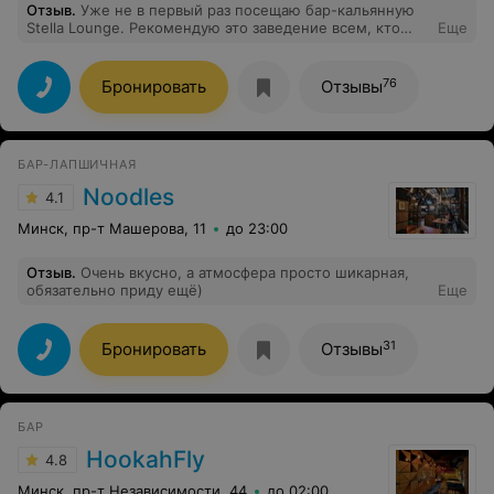
Отзыв
.
Уже не в первый раз посещаю бар-кальянную
Stella Lounge. Рекомендую это заведение всем, кто
Еще
ценит высокий уровень сервиса и дружелюбное
отношение! Обязательно вернусь снова.
76
Бронировать
Отзывы
БАР-ЛАПШИЧНАЯ
Noodles
4.1
Минск, пр-т Машерова, 11
до 23:00
Отзыв
.
Очень вкусно, а атмосфера просто шикарная,
обязательно приду ещё)
Еще
31
Бронировать
Отзывы
БАР
HookahFly
4.8
Минск, пр-т Независимости, 44
до 02:00