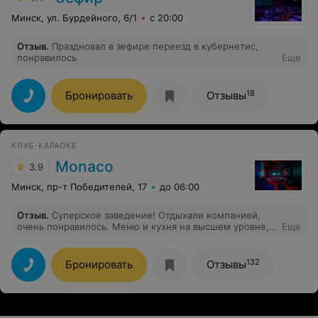
Минск, ул. Бурдейного, 6/1
с 20:00
Отзыв
.
Праздновал в зефире переезд в кубернетис,
понравилось
Еще
18
Бронировать
Отзывы
КЛУБ-КАРАОКЕ
Monaco
3.9
Минск, пр-т Победителей, 17
до 06:00
Отзыв
.
Суперское заведение! Отдыхали компанией,
очень понравилось. Меню и кухня на высшем уровне,
Еще
отдельное спасибо повару! Официанты внимательные
и профессионально выполняют свою работу,
отдельное спасибо девочке обслуживающая наш
132
Бронировать
Отзывы
столик Сабине! Спасибо звукачу Алексею понравилось
качество звука его вежливость и подход к работе. И
главное огромное спасибо администратору Виталию
профессионал своего дела на своем месте! Будем
постоянными клиентами Монако!!! Всем рекомендуем!