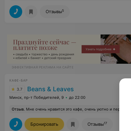
5
Отзывы
ЭФФЕКТИВНАЯ РЕКЛАМА НА САЙТЕ
КАФЕ-БАР
Beans & Leaves
3.7
Минск, пр-т Победителей, 9
до 22:00
Отзыв
.
Мне очень нравится это кафе, очень уютно и персонал отличный. С сестрой всегда именно здесь берем кофе на вынос. А за акцию 5 кофе бесплатно так отдельное спасибо. Для нас приятные бонусы)) вкуснейший кофе в городе)) хочу заметить, что здесь нет различий покупаете Вы коф
17
Бронировать
Отзывы