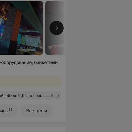
-оборудование, банкетный
ла супер.Надо посетить ,тогда дополню отзыв.
Еще
51
зывы
Все цены