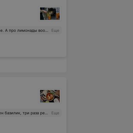
обще молчу, вода с пюре имбиря
Еще
ыть острым(делемо). Однако в конечном итоге они предложили сделать любое другое блюдо, за это спасибо. Но остаётся неприятный осадок от того, что все три раза при попытке взять новое блюдо - косяки. Девушка на кассе вероятно стажер или же просто некомпетентный сотрудник.
Еще