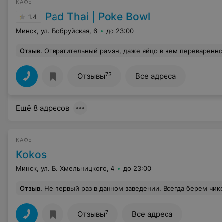
КАФЕ
Pad Thai | Poke Bowl
1.4
Минск, ул. Бобруйская, 6
до 23:00
Отзыв
.
Отвратительный рамэн, даже яйцо в нем переваренное. А про лимонады во
73
Отзывы
Все адреса
Ещё 8 адресов
КАФЕ
Kokos
Минск, ул. Б. Хмельницкого, 4
до 23:00
Отзыв
.
Не первый раз в данном заведении. Всегда берем чикен базилик, три раза решили взять что-то другое: 1 - рамен(очень невкусное блюдо, брать не советую, но это не основная причина данного отзыва), 2- карри с курицей(добавили доп. ананас, хотя брали специально без него, на что сотрудница сказала «ну вам дополнительно бесплатно ананас положили, я бы радовалась) и вот сегодня 3 раз - новое блюдо Котта, сделали заказ с уточнением минимальной остроты, сама Котта очень острая, есть невозможно и всю порцию вы точно не осилите. На кассе сказали что она острой быть не должна, повар это подтвердил. На вопрос переделать отказали, сказав, что должно б
7
Отзывы
Все адреса