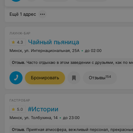
Ещё 1 адрес
ЛАУНЖ-БАР
Чайный пьяница
4.3
Минск, ул. Интернациональная, 25А
до 02:00
Отзыв
.
Часто отдыхаю в этом заведении с друзьями, как по мне одни из самых лучших коктейлей и кальянов в городе именно здесь. Вк
154
Бронировать
Отзывы
ГАСТРОБАР
#Истории
5.0
Минск, ул. Толбухина, 14
до 23:00
Отзыв
.
Приятная атмосфера, вежливый персонал, прекрасные впечатле