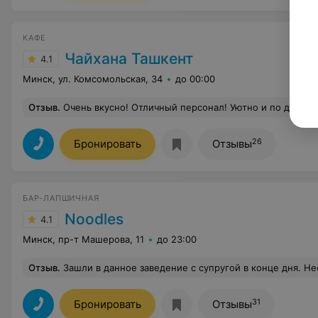
КАФЕ
Чайхана Ташкент
4.1
Минск, ул. Комсомольская, 34
до 00:00
Отзыв
.
Очень вкусно! Отличный персонал! Уютно и по домаш
26
Бронировать
Отзывы
БАР-ЛАПШИЧНАЯ
Noodles
4.1
Минск, пр-т Машерова, 11
до 23:00
Отзыв
.
Зашли в данное заведение с супругой в конце дня. Несколько минут стояли и не понимали, встретит нас кто-либо, или самим занимать столик (свободный был единственный, но не убран). Не дожидаясь решили разместиться сами, после чего ждали что бы кто-то убрал стол после людей что покинули его, ждали еще пару минут, и о чудо, подошла официант, и дала понять что этот столик занимать не стоило, мол он занят. Мы снова в замешательстве, решили взять на вынос. Пока ожидали блюдо, освободилось место для 
31
Бронировать
Отзывы