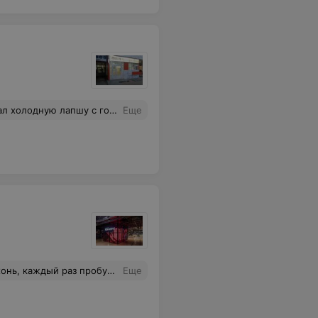
бым нарушением договора публичной оферты и прав потребителей. Никому не советую посещение этого кафе. Больше никогда к ним не приду.
Еще
бегать по торговому центру или попить кофе с прдружками на фудмолле. Короче говоря, рекомендую я и моя дочь)
Еще