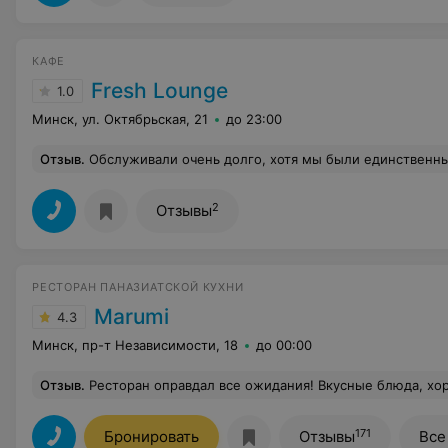
КАФЕ
Fresh Lounge
1.0
Минск, ул. Октябрьская, 21
до 23:00
Отзыв
.
Обслуживали очень долго, хотя мы были единственными клиентами в это время (около 30 минут ждали блинчик и пасту), еда невкусная, бабл ти принесли ещё позже, в бабл попал
2
Отзывы
РЕСТОРАН ПАНАЗИАТСКОЙ КУХНИ
Marumi
4.3
Минск, пр-т Независимости, 18
до 00:00
Отзыв
.
Ресторан оправдал все ожидания! Вкусные блюда, хорошее обслуживание и дружелюбные официанты сде
171
Бронировать
Отзывы
Все