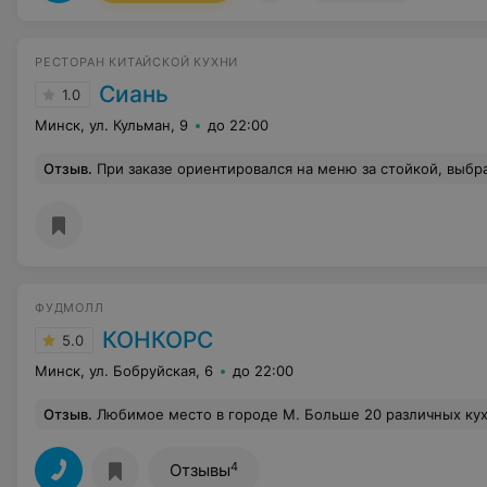
РЕСТОРАН КИТАЙСКОЙ КУХНИ
Сиань
1.0
Минск, ул. Кульман, 9
до 22:00
Отзыв
.
При заказе ориентировался на меню за стойкой, выбрал холодную лапшу с говядиной, на картинке 9 кусочков мяса. При подаче 5 маленьких кусочков. Обратил внимание официантки на существенное несоответствие картинке в меню и реального блюда. Официантка отказалась понимать и исправлять. Считаю эту ситуацию гру
ФУДМОЛЛ
КОНКОРС
5.0
Минск, ул. Бобруйская, 6
до 22:00
Отзыв
.
Любимое место в городе М. Больше 20 различных кухонь, каждый раз пробуешь что-то новенькое, атмосфера как где-то не в Беларуси, живая музыка по выходным - отдельная любовь. А недавно появилась еще и игровая лас-легас, где можно оставить ребенка, а самой по
4
Отзывы