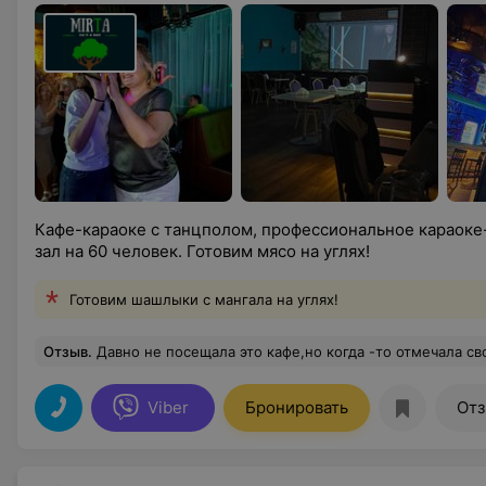
Кафе-караоке с танцполом, профессиональное караоке
зал на 60 человек. Готовим мясо на углях!
Готовим шашлыки с мангала на углях!
Отзыв
.
Давно не посещала это кафе,но когда -то отмечала свой юбилей ,было очень достойно и весело.Музыка бы
Viber
Бронировать
От