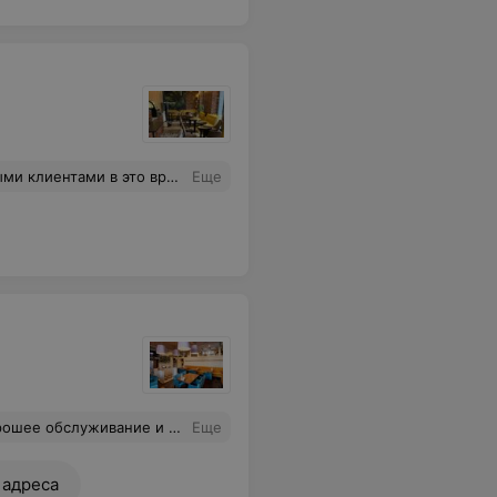
ась ветка :):):), да и , в принципе, он был невкусным. Дизлайк, отписка)
Еще
лали наш вечер классным. Рекомендую всем!
Еще
 адреса