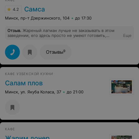
КАФЕ
Самса
4.2
Минск, пр-т Дзержинского, 104
до 17:30
Отзыв
.
Жареный лагман лучше не заказывать в этом
заведении, его здесь просто не умеют готовить,
Еще
поверьте, есть с чем сравнить. Кислый, много соуса из
кислых помидор и пасты, овощи не жареные, хруст
должен быть, они здесь тушенные, мясо не жуется от
9
Отзывы
слова совсем, тесто (лапша) ползёт, т.к.
переваренное, на бюджетной муке по вкусу!
КАФЕ УЗБЕКСКОЙ КУХНИ
Салам плов
Минск, ул. Якуба Коласа, 37
до 21:00
КАФЕ
Жарим донер