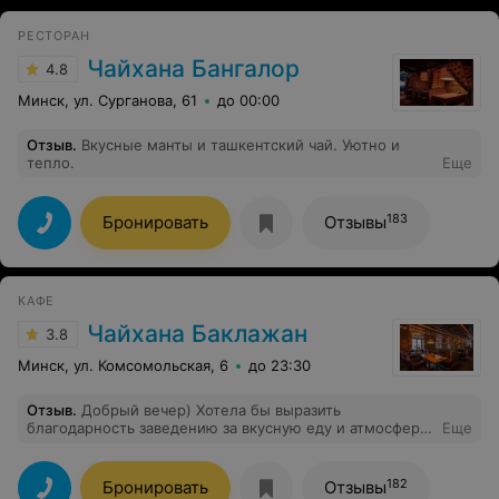
РЕСТОРАН
Чайхана Бангалор
4.8
Минск, ул. Сурганова, 61
до 00:00
Отзыв
.
Вкусные манты и ташкентский чай. Уютно и
тепло.
Еще
183
Бронировать
Отзывы
КАФЕ
Чайхана Баклажан
3.8
Минск, ул. Комсомольская, 6
до 23:30
Отзыв
.
Добрый вечер) Хотела бы выразить
благодарность заведению за вкусную еду и атмосферу!
Еще
Но этой бы уютной атмосферы и комфорта не было бы
без официантки Алины ❤ Приходим не в первый раз и
каждый раз нам везёт, так как принимает нас именно
182
Бронировать
Отзывы