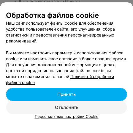
Вегетарианские кафе в Минске
Вьетнамские кафе в Минске
Обработка файлов cookie
Кафе белорусской национальной кухни в Минске
Кафе с хинкали в Минске
Наш сайт использует файлы cookie для обеспечения
Кафе с шашлыком в Минске
удобства пользователей сайта, его улучшения, сбора
Кафе с завтраками в Минске
статистики и предоставления персонализированных
Кафе с обеденным меню в Минске
рекомендаций.
Кафе в районах и микрорайонах Минска
Вы можете настроить параметры использования файлов
Кафе возле Площади Победы в Минске
cookie или изменить свое согласие в более позднее время.
Кафе в Ждановичах
Для получения дополнительной информации о целях,
Кафе в Серебрянке
сроках и порядке использования файлов cookie вы
Кафе в Грин Сити в Минске
можете ознакомиться с нашей
Политикой обработки
Кафе возле вокзала в Минске
файлов cookie
Кафе в центре Минска
Принять
Отклонить
Добавить компанию
Персональные настройки Cookie
Добавить специалиста