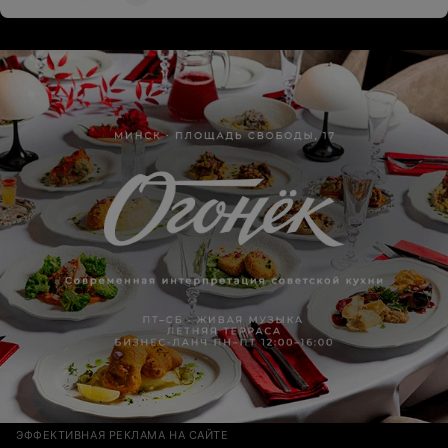
продуктами и доказывать, что клиент не прав - это
верх цинизма и некомпетентности персонала. Больше
в данное заведение ни ногой , хотя очень долгое
время покупали там продукцию. Надеюсь, что
санитарная служба города Минска обратит внимание
на данное заведение и проведет проверку на
соответствием всем нормам санпина в том числе по
показателям качества продуктов используемых в
производстве продаваемой продукции.
ЭФФЕКТИВНАЯ РЕКЛАМА НА САЙТЕ