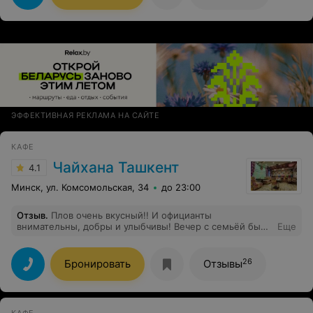
она) Всегда улыбчивая и доброжелательная) Ну и
конечно отдельное спасибо за настойки
ЭФФЕКТИВНАЯ РЕКЛАМА НА САЙТЕ
КАФЕ
Чайхана Ташкент
4.1
Минск, ул. Комсомольская, 34
до 23:00
Отзыв
.
Плов очень вкусный!! И официанты
внимательны, добры и улыбчивы! Вечер с семьёй был
Еще
отличный!
26
Бронировать
Отзывы