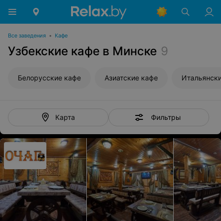
Все заведения
•
Кафе
Узбекские кафе в Минске
9
Белорусские кафе
Азиатские кафе
Итальянски
Фильтры
Карта