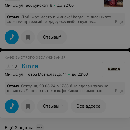
Минск, ул. Бобруйская, 6
до 22:00
Отзыв
.
Любимое место в Минске! Когда не знаешь что
хочешь- приезжай сюда, здесь выбор кухонь
Еще
огромный! Единственное-хотелось бы еще больше
площадь и столиков соответственно. Зачастую
наворачиваешь круги в поиске места ( а надо бы
4
Отзывы
запретить фрилансерам или молодежи которые
просто пришли в ноутбуке залипать день занимать
столики). Постоянно какие-то выступления, активити
для детей. Все отлично. Единственное, очень редко
КАФЕ БЫСТРОГО ОБСЛУЖИВАНИЯ
убирают посуду и вытирают столы, иногда приходится
бегать искать этих ребят и просить убрать. Побольше
Kinza
1.0
бы таких заведений в нашем городе!
Минск, ул. Петра Мстиславца, 11
до 22:00
Отзыв
.
Сегодня, 20.08.24 в 17.38 был сделан заказ на
новинку «Донер в пите» в кафе Кинза стоимостью
Еще
9,90р. Заказ готовый отдали через 10 минут. В 17.52
донер был открыт для употребления в пищу и на пите
была обнаружена плесень. Донер был принесен
16
Отзывы
Все адреса
сотрудникам Кинзы для возврата некачественного
товара, однако сотрудники стали уверять, что это не
плесень, а нагар от печи, но извините , черный цвет
нагара от печи можно отличить от сине-зеленого цвета
Ещё 2 адреса
плесени. Кормить людей некачественными