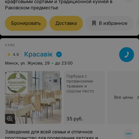
крафтовыми сортами и традиционной кухней в
Раковском предместье
Бронировать
Доставка
В избранное
КАФЕ
Красавiк
4.9
Минск, ул. Жукова, 29
до 23:00
Горбуша с
прованскими
травами и
соусом песто
Все цены
35 руб.
Заведение для всей семьи и отличное
пространство для проведения детских и