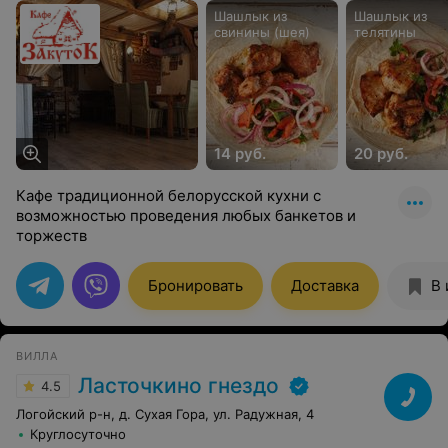
Шашлык из
Шашлык из
свинины (шея)
телятины
14 руб.
20 руб.
Кафе традиционной белорусской кухни с
возможностью проведения любых банкетов и
торжеств
Бронировать
Доставка
В 
ВИЛЛА
Ласточкино гнездо
4.5
Логойский р-н, д. Сухая Гора, ул. Радужная, 4
Круглосуточно