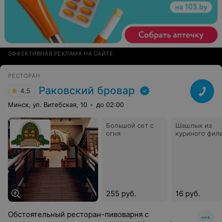
ЭФФЕКТИВНАЯ РЕКЛАМА НА САЙТЕ
РЕСТОРАН
Раковский бровар
4.5
Минск, ул. Витебская, 10
до 02:00
Большой сет с
Шашлык из
огня
куриного фил
255 руб.
16 руб.
Обстоятельный ресторан-пивоварня с