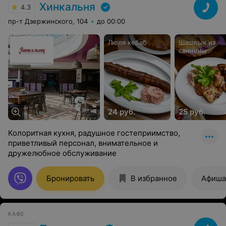
Хинкальня
4.3
пр-т Дзержинского, 104
до 00:00
Люля кебаб
Шашлык из
свинины
24 руб.
25 руб.
Колоритная кухня, радушное гостеприимство,
приветливый персонал, внимательное и
дружелюбное обслуживание
Бронировать
В избранное
Афиша
КАФЕ