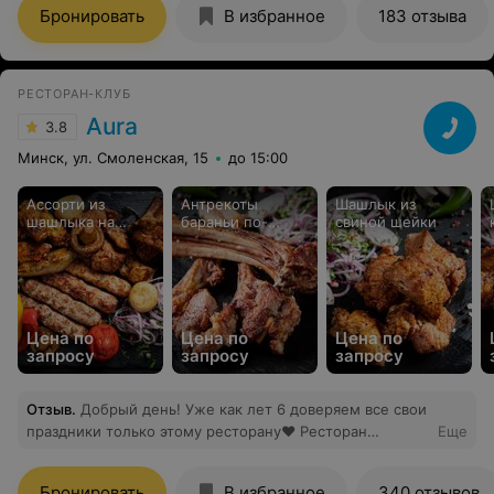
Бронировать
В избранное
183 отзыва
РЕСТОРАН-КЛУБ
Aura
3.8
Минск, ул. Смоленская, 15
до 15:00
Ассорти из
Антрекоты
Шашлык из
шашлыка на
бараньи по-
свиной шейки
компанию
Бакински
Цена по
Цена по
Цена по
запросу
запросу
запросу
Отзыв
.
Добрый день! Уже как лет 6 доверяем все свои
праздники только этому ресторану❤️ Ресторан
Еще
отличнейший! Здесь и покушать вкусно можно и
натанцеваться от души А шашлыки это же отвал всего
Бронировать
В избранное
340 отзывов