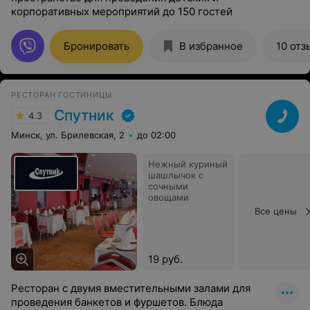
корпоративных мероприятий до 150 гостей
Бронировать
В избранное
10 отз
РЕСТОРАН ГОСТИНИЦЫ
Спутник
4.3
Минск, ул. Брилевская, 2
до 02:00
Нежный куриный
шашлычок с
сочными
овощами
Все цены
19 руб.
Ресторан с двумя вместительными залами для
проведения банкетов и фуршетов. Блюда