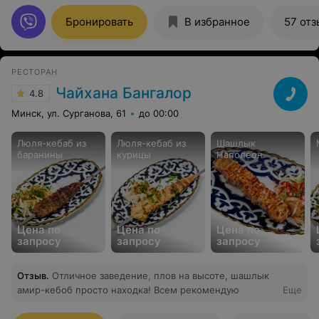
Бронировать
В избранное
57 отз
РЕСТОРАН
Чайхана Бангалор
4.8
Минск, ул. Сурганова, 61
до 00:00
Люля-кебаб из
Люля-кебаб из
Шашлык
баранины
курицы
Наполеон
Цена по
Цена по
Цена по
запросу
запросу
запросу
Отзыв
.
Отличное заведение, плов на высоте, шашлык
амир-кебоб просто находка! Всем рекомендую
Еще