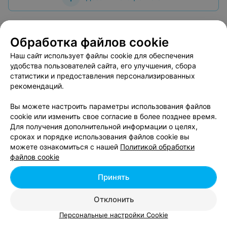
Обработка файлов cookie
Наш сайт использует файлы cookie для обеспечения
О проекте
Новости проекта
Размещение рекламы
удобства пользователей сайта, его улучшения, сбора
Вакансии
Публичный договор
Способы оплаты
статистики и предоставления персонализированных
рекомендаций.
Публичный договор по использованию сервиса
«Афиша»
Вы можете настроить параметры использования файлов
Пользовательское соглашение
cookie или изменить свое согласие в более позднее время.
Написать в поддержку
Для получения дополнительной информации о целях,
сроках и порядке использования файлов cookie вы
Связаться по вопросам сотрудничества
можете ознакомиться с нашей
Политикой обработки
Написать руководителю relax.by
файлов cookie
Персональные настройки cookie
Принять
Обработка персональных данных
Отклонить
Персональные настройки Cookie
© 2026 ООО «Артокс Лаб», УНП 191700409, регистрирующий орган -