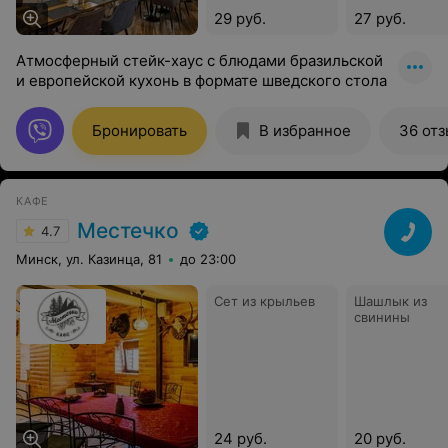
29 руб.
27 руб.
Атмосферный стейк-хаус с блюдами бразильской
и европейской кухонь в формате шведского стола
Бронировать
В избранное
36 от
КАФЕ
Местечко
4.7
Минск, ул. Казинца, 81
до 23:00
Сет из крыльев
Шашлык из
свинины
24 руб.
20 руб.