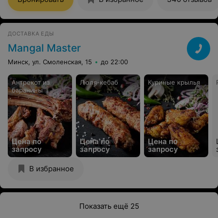
Процветайте и радуйте нас еще больше
ДОСТАВКА ЕДЫ
Mangal Master
Минск, ул. Смоленская, 15
до 22:00
Антрекот из
Люля-кебаб
Куриные крылья
баранины
Цена по
Цена по
Цена по
запросу
запросу
запросу
В избранное
Показать ещё 25