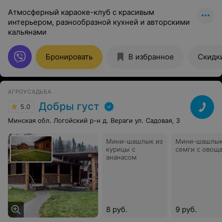
Атмосферный караоке-клуб с красивым
интерьером, разнообразной кухней и авторскими
кальянами
Бронировать
В избранное
Скидк
АГРОУСАДЬБА
Добры густ
5.0
Минская обл. Логойский р-н д. Вераги ул. Садовая, 3
Мини-шашлык из
Мини-шашлык
курицы с
семги с овощ
ананасом
8 руб.
9 руб.