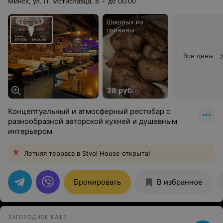
Минск, ул. П. Мстиславца, 8
до 00:00
Шашлык из
свинины
Все цены
38 руб.
Концептуальный и атмосферный рестобар с
разнообразной авторской кухней и душевным
интерьером
Летняя терраса в Stvol House открыта!
Бронировать
В избранное
ЗАГОРОДНОЕ КАФЕ