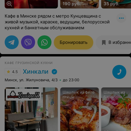
190 руб.
35 руб.
Кафе в Минске рядом с метро Кунцевщина с
живой музыкой, караоке, ведущим, белорусской
кухней и банкетным обслуживанием
Бронировать
В избранн
КАФЕ ГРУЗИНСКОЙ КУХНИ
Хинкали
4.5
Минск, ул. Жилуновича, 4/3
до 23:00
Шашлык из филе
Шашлык из
птицы
баранины