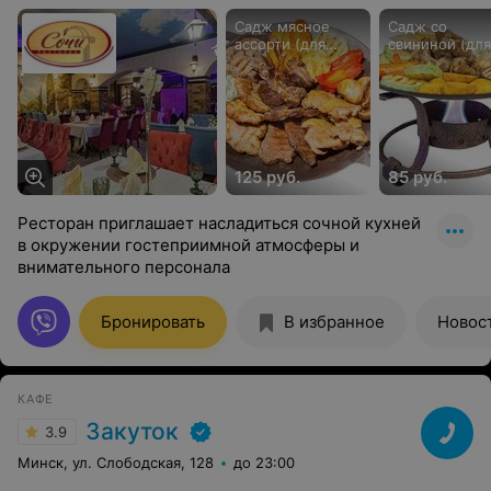
Садж мясное
Садж со
ассорти (для
свининой (для
компании)
компании)
125 руб.
85 руб.
Ресторан приглашает насладиться сочной кухней
в окружении гостеприимной атмосферы и
внимательного персонала
Бронировать
В избранное
Новос
КАФЕ
Закуток
3.9
Минск, ул. Слободская, 128
до 23:00