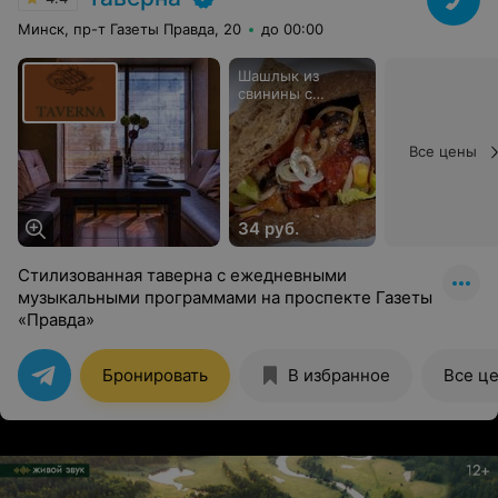
Минск, пр-т Газеты Правда, 20
до 00:00
Шашлык из
свинины с
овощами в
итальянской
чиабатте
Все цены
34 руб.
Стилизованная таверна с ежедневными
музыкальными программами на проспекте Газеты
«Правда»
Бронировать
В избранное
Все ц