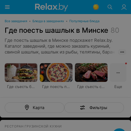
Все заведения
•
Блюда в заведениях
•
Популярные блюда
Где поесть шашлык в Минске
80
Где поесть шашлык в Минске подскажет Relax.by.
Каталог заведений, где можно заказать куриный,
свиной шашлык, шашлык из рыбы, телятины, баранины
с гарниром и без представлен на нашем портале. На
карте вы найдете кафе и шашлычные рядом с домом, а
в меню сможете выбрать блюдо по фото, а в описании
увидеть вес порции и состав блюда. В предложениях
заведений указан тип блюда, дополнения в виде соуса
или салата с гарниром, цена. Вы также можете узнать
Где съесть бургер
Где поесть пиццу
Где съесть стейк
Еще
всю информацию о заведении: фото интерьера, наличие
доставки на дом, отзывы клиентов.
Фильтры
Карта
РЕСТОРАН ГРУЗИНСКОЙ КУХНИ