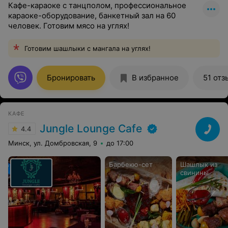
Кафе-караоке с танцполом, профессиональное
караоке-оборудование, банкетный зал на 60
человек. Готовим мясо на углях!
Готовим шашлыки с мангала на углях!
Бронировать
В избранное
51 отз
КАФЕ
Jungle Lounge Cafe
4.4
Минск, ул. Домбровская, 9
до 17:00
Барбекю-сет
Шашлык из
свинины