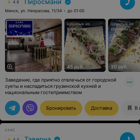
Пиросмани
4.8
Минск, ул. Некрасова, 11/34
до 01:00
Шашлык из
Шашлык из
баранины
свинины
45 руб.
30 руб.
Заведение, где приятно отвлечься от городской
суеты и насладиться грузинской кухней и
национальным гостеприимством
Бронировать
Доставка
В 
КАФЕ
Таверна
4.4