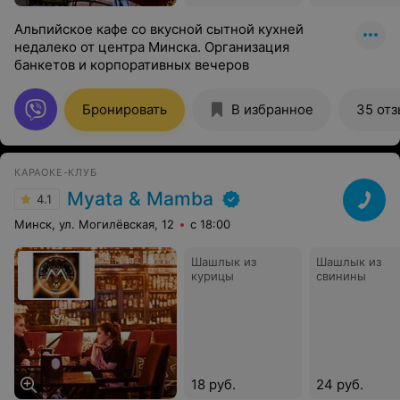
Альпийское кафе со вкусной сытной кухней
недалеко от центра Минска. Организация
банкетов и корпоративных вечеров
Бронировать
В избранное
35 от
КАРАОКЕ-КЛУБ
Myata & Mamba
4.1
Минск, ул. Могилёвская, 12
с 18:00
Шашлык из
Шашлык из
курицы
свинины
18 руб.
24 руб.