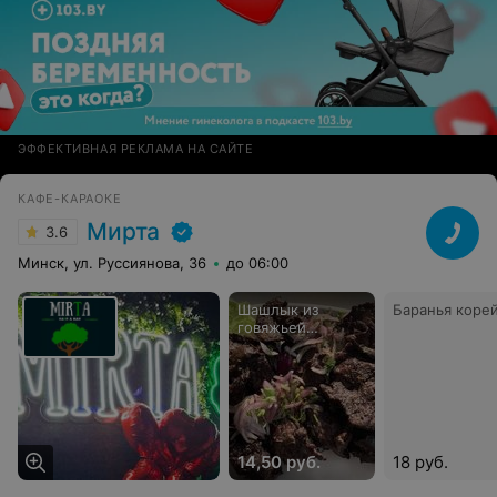
ЭФФЕКТИВНАЯ РЕКЛАМА НА САЙТЕ
КАФЕ-КАРАОКЕ
Мирта
3.6
Минск, ул. Руссиянова, 36
до 06:00
Шашлык из
Баранья коре
говяжьей
вырезки
14,50 руб.
18 руб.