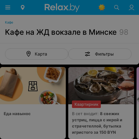
Кафе
Кафе на ЖД вокзале в Минске
98
Фильтры
Карта
Квартирник
Еда навынос
В сет входит:
8 свежих
устриц, пицца с икрой и
страчетеллой, бутылка
игристого за 150 BYN