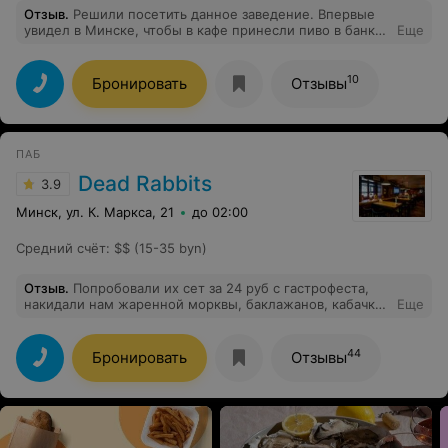
Отзыв
.
Решили посетить данное заведение. Впервые
увидел в Минске, чтобы в кафе принесли пиво в банке,
Еще
даже не налив его в бокал (Аливария за 7 р). Больше
ни ногой.
10
Бронировать
Отзывы
ПАБ
Dead Rabbits
3.9
Минск, ул. К. Маркса, 21
до 02:00
Средний счёт
:
$$ (15-35 byn)
Отзыв
.
Попробовали их сет за 24 руб с гастрофеста,
накидали нам жаренной морквы, баклажанов, кабачков
Еще
от души, ещё были 2 креветки, конфета пьяная вишня
это порезанное желе, попили пива и пошли
голодными, заказ ждали прилично
44
Бронировать
Отзывы