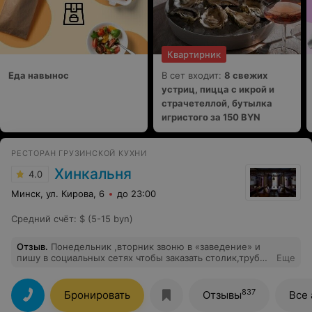
Квартирник
Еда навынос
В сет входит:
8 свежих
устриц, пицца с икрой и
страчетеллой, бутылка
игристого за 150 BYN
РЕСТОРАН ГРУЗИНСКОЙ КУХНИ
Хинкальня
4.0
Минск, ул. Кирова, 6
до 23:00
Средний счёт
:
$ (5-15 byn)
Отзыв
.
Понедельник ,вторник звоню в «заведение» и
пишу в социальных сетях чтобы заказать столик,трубку
Еще
никто не берет,сообщения не читают.В среду еду
сама,12:00 закрыто,жду…Звоню и «О чудо» на звонок
ответили.Двери открыли в начале первого.Попросила
837
Бронировать
Отзывы
Все 
администратора контакты руководителя чтобы