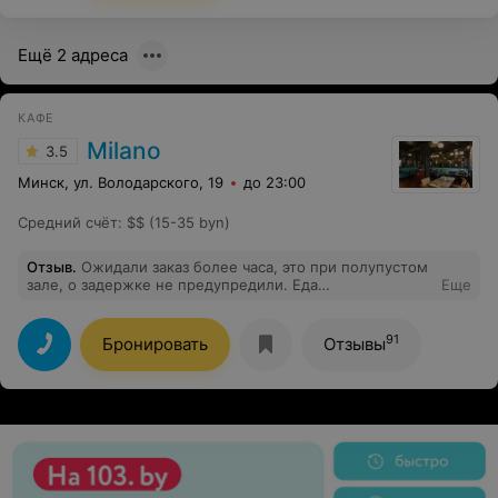
разобраться в ситуации-отказала.Записала мои
контактные данные чтобы со мной могли связаться.Как
итог-всё еще никто не позвонил. При всей моей любви
Ещё 2 адреса
к «Хинкальне» категорически не рекомендую именно
по этому адресу.
КАФЕ
Milano
3.5
Минск, ул. Володарского, 19
до 23:00
Средний счёт
:
$$ (15-35 byn)
Отзыв
.
Ожидали заказ более часа, это при полупустом
зале, о задержке не предупредили. Еда
Еще
посредственная.
91
Бронировать
Отзывы