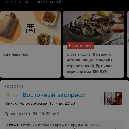
ЭФФЕКТИВНАЯ РЕКЛАМА НА САЙТЕ
Квартирник
Еда навынос
В сет входит:
8 свежих
устриц, пицца с икрой и
страчетеллой, бутылка
игристого за 150 BYN
РЕСТОРАН
Восточный экспресс
3.6
Минск, ул. Бобруйская, 13
до 23:00
Средний счёт
:
$$ (15-35 byn)
Отзыв
.
Отлично провели время с друзьями. Хочу