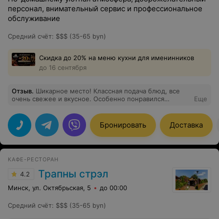
персонал, внимательный сервис и профессиональное
обслуживание
Средний счёт
:
$$$ (35-65 byn)
Скидка до 20% на меню кухни для именинников
до 16 сентября
Отзыв
.
Шикарное место! Классная подача блюд, все
очень свежее и вкусное. Особенно понравился
Еще
десерт- пьяная вишня. Цены выше среднего, но
качество полностью их оправдывает. Рекомендую
всем. Вернусь сюда снова .
Бронировать
Доставка
КАФЕ-РЕСТОРАН
Трапны стрэл
4.2
Минск, ул. Октябрьская, 5
до 00:00
Средний счёт
:
$$$ (35-65 byn)