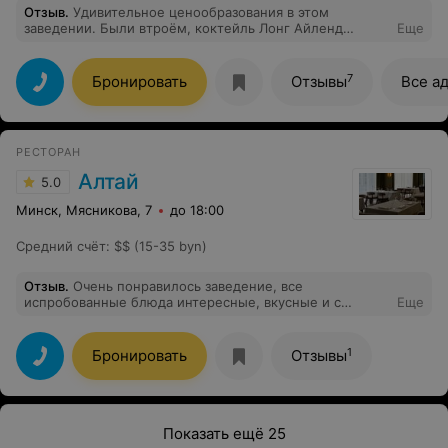
вопросов нет никаких, все было отлично.
Отзыв
.
Удивительное ценообразования в этом
заведении. Были втроём, коктейль Лонг Айленд
Еще
обошёлся нам около 25 рублей. Через две недели
дочка была с большой компанией и, надо же, тот же
Лонг Айленд уже стоил 50 рублей. За две недели так
7
Бронировать
Отзывы
Все а
сильно у вас подорожал алкоголь? Согласно чеку в
коктейле больше 200 грамм крепкого алкоголя.
Серьёзно? Обман клиентов в ассортименте.
РЕСТОРАН
Алтай
5.0
Минск, Мясникова, 7
до 18:00
Средний счёт
:
$$ (15-35 byn)
Отзыв
.
Очень понравилось заведение, все
испробованные блюда интересные, вкусные и с
Еще
колоритом. Приятно порадовал персонал и
обслуживание в целом.
1
Бронировать
Отзывы
Показать ещё 25