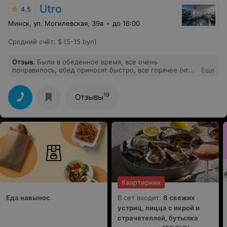
Utro
4.5
Минск, ул. Могилевская, 39а
до 16:00
Средний счёт
:
$ (5-15 byn)
Отзыв
.
Были в обеденное время, все очень
понравилось, обед приносят быстро, все горячее (что
Еще
важно), порции большие и по приемлемым ценам.
19
Отзывы
Квартирник
Еда навынос
В сет входит:
8 свежих
устриц, пицца с икрой и
страчетеллой, бутылка