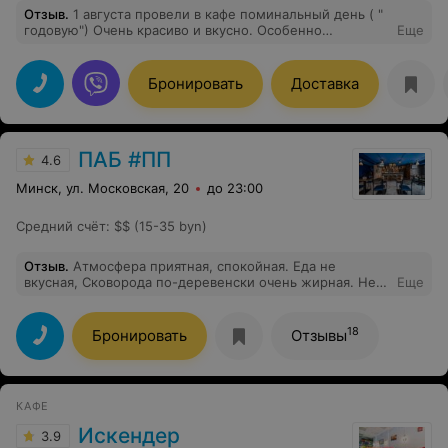
Отзыв
.
1 августа провели в кафе поминальный день ( "
годовую") Очень красиво и вкусно. Особенно
Еще
благодарны администратору Марине Викторовне за
теплое общение и корректный подход
Бронировать
Доставка
ПАБ #ПП
4.6
Минск, ул. Московская, 20
до 23:00
Средний счёт
:
$$ (15-35 byn)
Отзыв
.
Атмосфера приятная, спокойная. Еда не
вкусная, Сковорода по-деревенски очень жирная. Не
Еще
стоит своих денег.
18
Бронировать
Отзывы
КАФЕ
Искендер
3.9