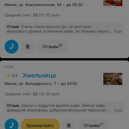
Минск, ул. Комсомольская, 34
до 00:30
Средний счёт
:
$$ (15-35 byn)
Отзыв
.
Очень-очень вкусно! Да, не ресторан
люксового уровня, а обычное кафе, но безумно вкусно,
Еще
приятный хозяин, быстрая подача и супер
обслуживание! Рекомендую
10
Отзывы
КАФЕ
Хмельница
4.5
Минск, ул. Володарского, 7
до 23:00
Средний счёт
:
$$ (15-35 byn)
Отзыв
.
Зашли с подругой выпить кофе. Милое кафе,
домашняя атмосфера, доброжелательный персонал.
Еще
Десерт впечатлил. Еще вернемся.
17
Бронировать
Отзывы