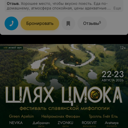
Отзыв
.
Хорошее место, чтобы вкусно поесть. Еда по-
домашнему, атмосфера спокойная, цены адекватные.
Еще
Рекомендую.
5
Бронировать
Отзывы