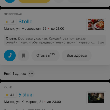
ПИРОГОВАЯ
Stolle
1.8
Минск, ул. Московская, 22
до 21:00
Отзыв
.
Доставка ужасная. Каждый раз при заказе
онлайн пишу, чтобы предварительно звонил курьер -
Еще
маленький ребёнок, да и подготовиться будет
возможность к визиту курьера, деньги подготовить, это
же экономия времени всем. Но нет, из раза в раз
135
Отзывы
Все адреса
курьер приезжает без предупреждения. Будит
ребёнка, пугает весь дом звонками в дверь с утра.
Ужасно работает служба доставки. При этом доставка
ещё и платная! P. S. Пироги были заказаны онлайн на
Ещё 1 адрес
сайте. (из какого именно Stolle их везут не известно).
КАФЕ
У Янкi
4.1
Минск, ул. К. Маркса, 21
до 23:00