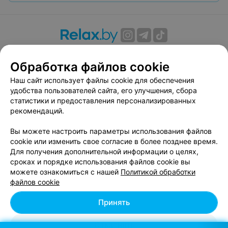
О проекте
Новости проекта
Размещение рекламы
Обработка файлов cookie
Вакансии
Публичный договор
Способы оплаты
Публичный договор по использованию сервиса
Наш сайт использует файлы cookie для обеспечения
«Афиша»
удобства пользователей сайта, его улучшения, сбора
статистики и предоставления персонализированных
Пользовательское соглашение
рекомендаций.
Написать в поддержку
Вы можете настроить параметры использования файлов
Связаться по вопросам сотрудничества
cookie или изменить свое согласие в более позднее время.
Написать руководителю relax.by
Для получения дополнительной информации о целях,
Персональные настройки cookie
сроках и порядке использования файлов cookie вы
можете ознакомиться с нашей
Политикой обработки
Обработка персональных данных
файлов cookie
Принять
© 2026 ООО «Артокс Лаб», УНП 191700409, регистрирующий орган -
Отклонить
Минский горисполком
| 220012, Республика Беларусь, г. Минск,