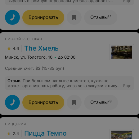
выразить огромную персональную благодарность
Еще
повару Татьяне Алексеевне Дерег за
профессионализм, доброту, внимание. Искренне
желаю ей здоровья, удачи, счастья, успехов в
17
Бронировать
Отзывы
нелегком труде. Спасибо всему вашему коллективу.
Вы сделали наш день радостным и приятным.
ПИВНОЙ РЕСТОРАН
The Хмель
4.6
Минск, ул. Толстого, 10
до 02:00
Средний счёт
:
$$ (15-35 byn)
Отзыв
.
При большом наплыве клиентов, кухня не
может организовать работу, из-за чего закуски к пиву
Еще
(которые должны быть горячими, только что
приготовленными) подаются холодные, сырные
палочки настолько холодные, будто час ждали на
78
Бронировать
Отзывы
кухне перед подачей. Заказчик же оплачивает готовое
, качественное, блюдо, а не то что оно есть. Это не
уважение к тем, кто приходит к ним в качестве
посетителей.
ПИЦЦЕРИЯ
Пицца Темпо
2.4