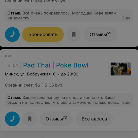
Средний счёт
:
$$$ (35-65 byn)
Отзыв
.
Всё очень понравилось. Молодцы! Кафе взяли
на заметку
Еще
59
Бронировать
Отзывы
КАФЕ
Pad Thai | Poke Bowl
1.4
Минск, ул. Бобруйская, 6
до 23:00
Средний счёт
:
$$ (15-35 byn)
Отзыв
.
Заказывала лапшу на вынос и креветки. Заказ
отдали не полностью, что было замечено только дома.
Еще
Обратившись с жалобой к ним на почту, быстро
ответили, мирно и вежливо решили конфликт. В
качестве извинений, еды дали сверх того что забыли
73
Отзывы
Все адреса
положить и также дали промокод. Мне всегда было
вкусно у них есть, особенно карбонара. Молодой
человек стоявший на приёме заказов молодец и
отдельное спасибо Лиане за внимание и сохранение