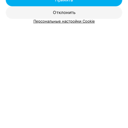
Отклонить
Персональные настройки Cookie
О проекте
Новости проекта
Размещение рекламы
Вакансии
Публичный договор
Способы оплаты
Публичный договор по использованию сервиса
«Афиша»
Пользовательское соглашение
Написать в поддержку
Связаться по вопросам сотрудничества
Написать руководителю relax.by
Персональные настройки cookie
Обработка персональных данных
© 2026 ООО «Артокс Лаб», УНП 191700409, регистрирующий орган -