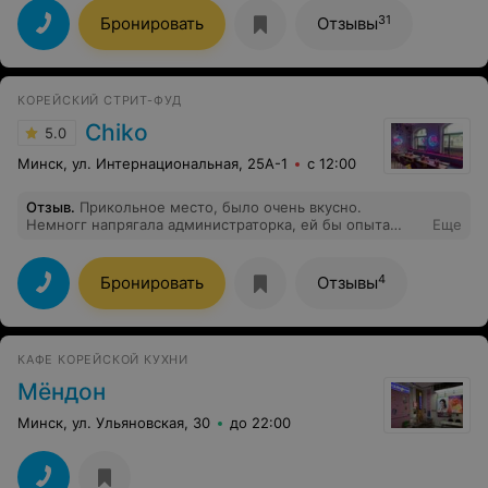
объясняют куда можно присесть за какой столик, при
заказе не уточняют когда приносить напитки, горячее
31
Бронировать
Отзывы
приносят каждому отдельно, и ты сидишь и смотришь
как другой ест, меню после заказа сразу же забирают.
Смешанные чувства.
КОРЕЙСКИЙ СТРИТ-ФУД
Chiko
5.0
Минск, ул. Интернациональная, 25А-1
с 12:00
Отзыв
.
Прикольное место, было очень вкусно.
Немногг напрягала администраторка, ей бы опыта
Еще
набраться, думаю конечнотона его наберется, в
остальном все великолепно, особенно бесплатный
чай, который пмогал успокоить жажду после острых
4
Бронировать
Отзывы
блюд.
КАФЕ КОРЕЙСКОЙ КУХНИ
Мёндон
Минск, ул. Ульяновская, 30
до 22:00