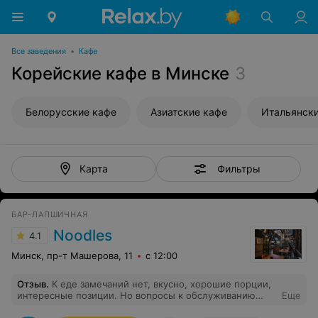
Все заведения
•
Кафе
Корейские кафе в Минске
3
Белорусские кафе
Азиатские кафе
Итальянски
Фильтры
Карта
БАР-ЛАПШИЧНАЯ
Noodles
4.1
Минск, пр-т Машерова, 11
с 12:00
Отзыв
.
К еде замечаний нет, вкусно, хорошие порции,
интересные позиции. Но вопросы к обслуживанию
Еще
очень большие. У входа никто не встречает, не