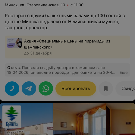
Минск, ул. Старовиленская, 10
с 11:00
Ресторан с двумя банкетными залами до 100 гостей в
центре Минска недалеко от Немиги: живая музыка,
танцпол, проектор.
Акция «Специальные цены на пирамиды из
шампанского»
до 31 декабря
Отзыв
.
Провели свадьбу дочери в каминном зале
18.04.2026, он вполне подойдет для банкета на 30-40
Еще
человек, место замечательное, классически
выдержанный интерьер, шикарная люстра добавляет
антуража, по меню все было вкусно, официанты
Бронировать
Скидк
обслуживали и выполняли все просьбы подать,
нарезать и т.д . Очень хороший администратор Егор,
посоветовал все к толку . Локация выше всех похвал ,
выходишь на террасу и открывается вид на центр
столицы. Остались довольны , а нам угодить
непросто))). Ставлю пять звезд !