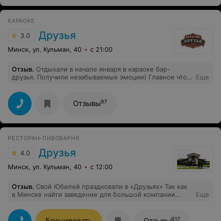
всем. Нигде, где были до этого не встречали такого
отношения и отзывчивости, у Вас невероятно душевно.
КАРАОКЕ
Все гости счастливы, что попали на наше мероприятие
и оказались в таком сказочном уголке, как ваша
Друзья
3.0
Усадьба !!!
Минск, ул. Кульман, 40
с 21:00
Отзыв
.
Отдыхали в начале января в караоке бар-
друзья. Получили незабываемые эмоции) Главное что
Еще
хорошие. Прекрасная атмосфера, замечательная
команда, и незабываемые эмоции. Приедем в Минск,
обязательно посетим еще! Рекомендуем
97
Отзывы
РЕСТОРАН-ПИВОВАРНЯ
Друзья
4.0
Минск, ул. Кульман, 40
с 12:00
Отзыв
.
Свой Юбилей праздновали в «Друзьях» Так как
в Минске найти заведение для большой компании
Еще
очень проблематично ,то выбор был очевиден сразу)
Очень много места,прекрасная атмосфера, все блюда
были вкусные и порции огромные) От всей души
617
Бронировать
Отзывы