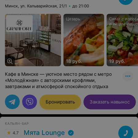
Минск, ул. Кальварийская, 21/1
до 21:00
Цезарь
Салат с лосос
и яйцом-пашо
18 руб.
19 руб.
Кафе в Минске — уютное место рядом с метро
«Молодёжная» с авторскими крофлями,
завтраками и атмосферой спокойного отдыха
Бронировать
Заказать навынос
КАЛЬЯН-БАР
Мята Lounge
4.7