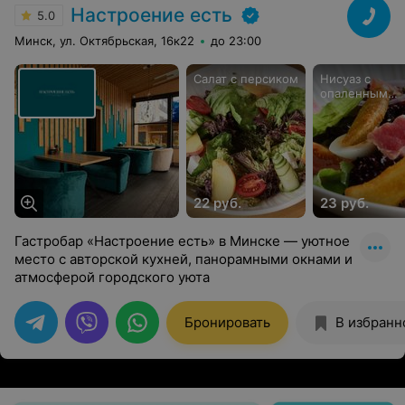
Настроение есть
5.0
Минск, ул. Октябрьская, 16к22
до 23:00
Cалат с персиком
Нисуаз с
опаленным
тунцом
22 руб.
23 руб.
Гастробар «Настроение есть» в Минске — уютное
место с авторской кухней, панорамными окнами и
атмосферой городского уюта
Бронировать
В избранн