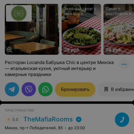
Зеленый салат с
Салат с
авокадо и
ростбифом и
хумусом
пармезаном
29 руб.
28 руб.
Ресторан Locanda Бабушка Chic в центре Минска
— итальянская кухня, уютный интерьер и
камерные праздники
Бронировать
В избранн
ПРОСТРАНСТВО
TheMafiaRooms
5.0
Минск, пр-т Победителей, 85
до 23:00