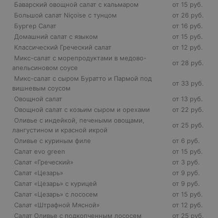
Баварский овощной салат с кальмаром
от 15 руб.
Большой салат Niçoise с тунцом
от 26 руб.
Бургер Салат
от 16 руб.
Домашний салат с языком
от 15 руб.
Классический Греческий салат
от 12 руб.
Микс-салат с морепродуктами в медово-
от 28 руб.
апельсиновом соусе
Микс-салат с сыром Буратто и Пармой под
от 33 руб.
вишневым соусом
Овощной салат
от 13 руб.
Овощной салат с козьим сыром и орехами
от 22 руб.
Оливье с индейкой, печеными овощами,
от 25 руб.
лангустином и красной икрой
Оливье с куриным филе
от 6 руб.
Салат evo green
от 15 руб.
Салат «Греческий»
от 3 руб.
Салат «Цезарь»
от 9 руб.
Салат «Цезарь» с курицей
от 9 руб.
Салат «Цезарь» с лососем
от 15 руб.
Салат «Штрафной Мясной»
от 12 руб.
Салат Оливье с подкопченным лососем
от 25 руб.