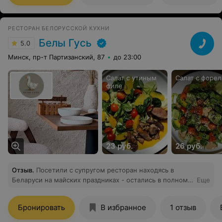
РЕСТОРАН БЕЛОРУССКОЙ КУХНИ
Белы Гусь
5.0
Минск, пр-т Партизанский, 87
до 23:00
Салат с утиным
Салат с форе
филе
23 руб.
26 руб.
Отзыв
.
Посетили с супругом ресторан находясь в
Беларуси на майских праздниках - остались в полном
Еще
восторге: во-первых было очень вкусно, всё что
заказали (все пять блюд), отдельное спасибо за пирог с
Бронировать
В избранное
1 отзыв
ягодами - удивительное сочетание вкусов и текстур.
Во-вторых, прекрасное обслуживание, максимум