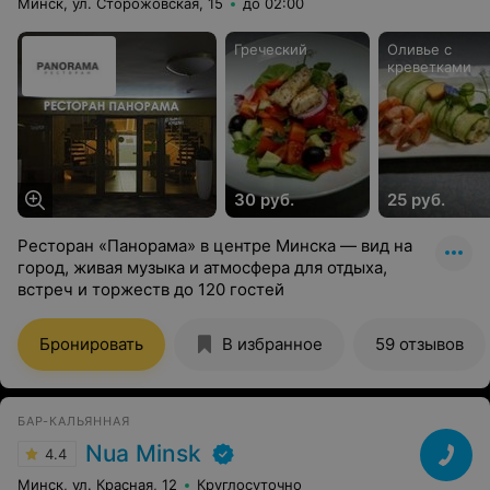
Минск, ул. Сторожовская, 15
до 02:00
Греческий
Оливье с
креветками
30 руб.
25 руб.
Ресторан «Панорама» в центре Минска — вид на
город, живая музыка и атмосфера для отдыха,
встреч и торжеств до 120 гостей
Бронировать
В избранное
59 отзывов
БАР-КАЛЬЯННАЯ
Nua Minsk
4.4
Минск, ул. Красная, 12
Круглосуточно