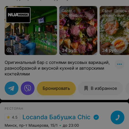
Салат с
Салат Цезарь 
ростбифом,
креветками
соусом айоли,
перцем и
печеным
картофелем
34 руб.
34 руб.
Оригинальный бар с сотнями вкусовых вариаций,
разнообразной и вкусной кухней и авторскими
коктейлями
Бронировать
В избранное
РЕСТОРАН
Locanda Бабушка Chic
4.5
Минск, пр-т Машерова, 15/1
до 23:00