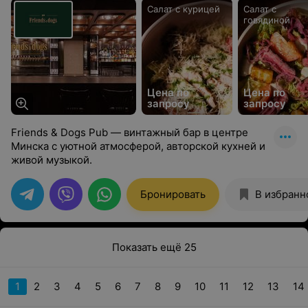
Салат с курицей
Салат с
говядиной
Цена по
Цена по
запросу
запросу
Friends & Dogs Pub — винтажный бар в центре
Минска с уютной атмосферой, авторской кухней и
живой музыкой.
Бронировать
В избранн
Показать ещё 25
1
2
3
4
5
6
7
8
9
10
11
12
13
14