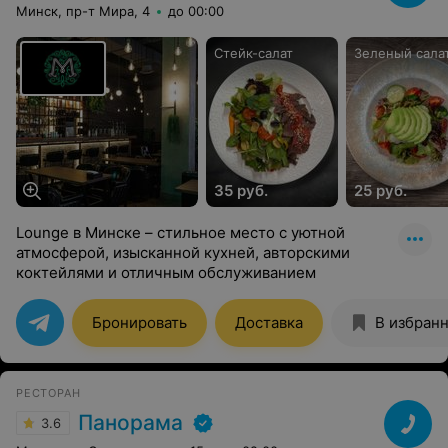
Минск, пр-т Мира, 4
до 00:00
Стейк-салат
Зеленый сала
35 руб.
25 руб.
Lounge в Минске – стильное место с уютной
атмосферой, изысканной кухней, авторскими
коктейлями и отличным обслуживанием
Бронировать
Доставка
В избран
РЕСТОРАН
Панорама
3.6