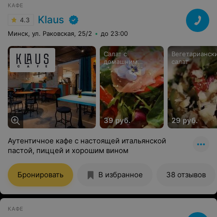
КАФЕ
Klaus
4.3
Минск, ул. Раковская, 25/2
до 23:00
Салат с
Вегетарианск
домашним
салат
вяленным
тунцом
39 руб.
29 руб.
Аутентичное кафе с настоящей итальянской
пастой, пиццей и хорошим вином
Бронировать
В избранное
38 отзывов
КАФЕ