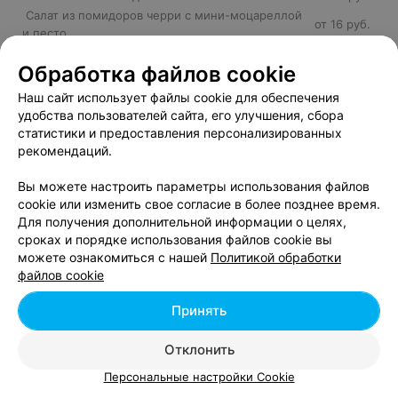
Салат из помидоров черри с мини-моцареллой
от 16 руб.
и песто
Салат из филе индейки с томатами черри и
от 16 руб.
Обработка файлов cookie
апельсином
Салат с Лососем
от 17 руб.
Наш сайт использует файлы cookie для обеспечения
Салат с говядиной и жареными грибами под
удобства пользователей сайта, его улучшения, сбора
от 26 руб.
кунжутным соусом с сыром Пеккорино
статистики и предоставления персонализированных
Салат с курицей в тайском стиле
от 22 руб.
рекомендаций.
Салат с овощами гриль и ростбифом
от 22 руб.
Салат с томленой говядиной и овощами
от 12 руб.
Вы можете настроить параметры использования файлов
cookie или изменить свое согласие в более позднее время.
Салат с уткой Магре в малиновом соусе
от 25 руб.
Для получения дополнительной информации о целях,
Стейк Салат
от 16 руб.
сроках и порядке использования файлов cookie вы
Теплый салат с морепродуктами
от 12 руб.
можете ознакомиться с нашей
Политикой обработки
файлов cookie
Принять
Отклонить
Добавить компанию
Персональные настройки Cookie
Добавить специалиста