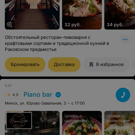
32 руб.
34 руб.
Обстоятельный ресторан-пивоварня с
крафтовыми сортами и традиционной кухней в
Раковском предместье
Бронировать
Доставка
В избранное
БАР
Piano bar
4.9
Минск, ул. Юрово-Завальная, 3
с 17:00
Цезарь с
Цезарь с
цыпленком
креветками