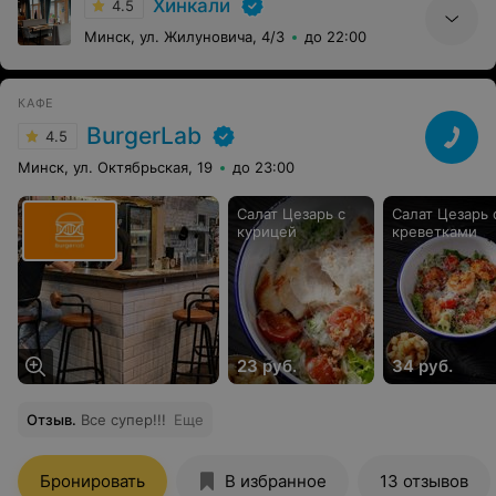
Хинкали
4.5
Минск, ул. Жилуновича, 4/3
до 22:00
КАФЕ
BurgerLab
4.5
Минск, ул. Октябрьская, 19
до 23:00
Салат Цезарь с
Салат Цезарь 
курицей
креветками
23 руб.
34 руб.
Отзыв
.
Все супер!!!
Еще
Бронировать
В избранное
13 отзывов