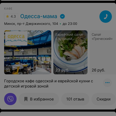
КАФЕ
Одесса-мама
4.3
Минск, пр-т Дзержинского, 104
до 23:00
Еврейский салат
Салат
с курицей,
«Греческий»
тхиной и
баклажаном
23 руб.
26 руб.
Городское кафе одесской и еврейской кухни с
детской игровой зоной
В избранное
101 отзыв
Скидки