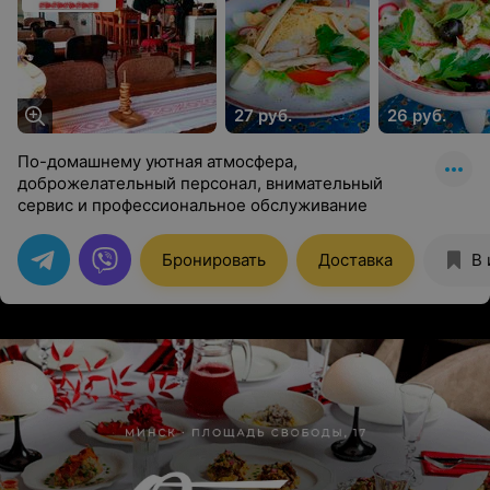
слоеными
греческий»
хлебцами
27 руб.
26 руб.
По-домашнему уютная атмосфера,
доброжелательный персонал, внимательный
сервис и профессиональное обслуживание
Бронировать
Доставка
В 