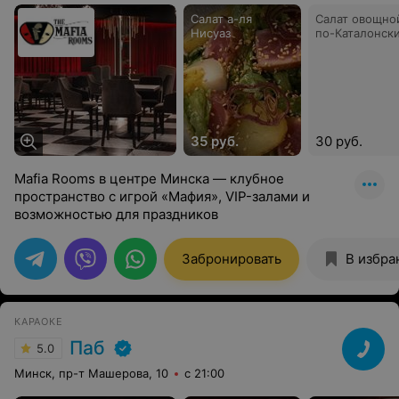
Салат а-ля
Салат овощно
Нисуаз
по-Каталонск
35 руб.
30 руб.
Mafia Rooms в центре Минска — клубное
пространство с игрой «Мафия», VIP-залами и
возможностью для праздников
Забронировать
В избра
КАРАОКЕ
Паб
5.0
Минск, пр-т Машерова, 10
с 21:00