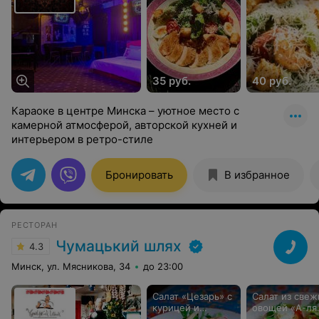
35 руб.
40 руб.
Караоке в центре Минска – уютное место с
камерной атмосферой, авторской кухней и
интерьером в ретро-стиле
Бронировать
В избранное
РЕСТОРАН
Чумацький шлях
4.3
Минск, ул. Мясникова, 34
до 23:00
Салат «Цезарь» с
Салат из свеж
курицей и
овощей «А-ля