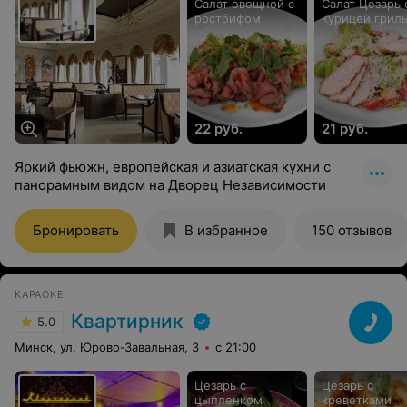
Салат овощной с
Салат Цезарь 
ростбифом
курицей грил
22 руб.
21 руб.
Яркий фьюжн, европейская и азиатская кухни с
панорамным видом на Дворец Независимости
Бронировать
В избранное
150 отзывов
КАРАОКЕ
Квартирник
5.0
Минск, ул. Юрово-Завальная, 3
с 21:00
Цезарь с
Цезарь с
цыпленком
креветками