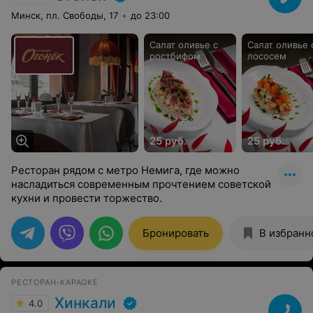
Минск, пл. Свободы, 17
до 23:00
Салат оливье с
Салат оливье 
ростбифом
лососем
25 руб.
25 руб.
Ресторан рядом с метро Немига, где можно
насладиться современным прочтением советской
кухни и провести торжество.
Бронировать
В избранн
РЕСТОРАН-КАРАОКЕ
Хинкали
4.0