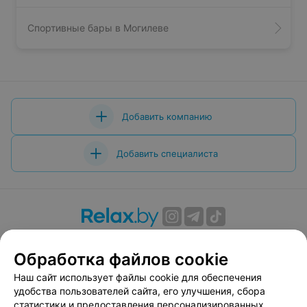
Спортивные бары в Могилеве
Добавить компанию
Добавить специалиста
О проекте
Новости проекта
Размещение рекламы
Обработка файлов cookie
Вакансии
Публичный договор
Способы оплаты
Публичный договор по использованию сервиса
Наш сайт использует файлы cookie для обеспечения
«Афиша»
удобства пользователей сайта, его улучшения, сбора
статистики и предоставления персонализированных