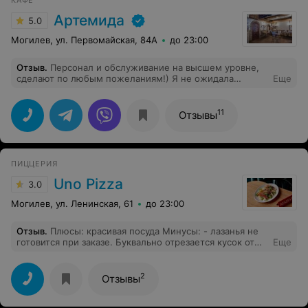
Артемида
5.0
Могилев, ул. Первомайская, 84А
до 23:00
Отзыв
.
Персонал и обслуживание на высшем уровне,
сделают по любым пожеланиям!) Я не ожидала
Еще
такого, очень довольна, для родителей заказала
столик за пару дней, оформили красиво, подстроились
под время, всё корректно вежливо и качественно!
11
Отзывы
Родители в восторге от кухни, мама сказала, что давно
так вкусно не ела, и цены приятные)
ПИЦЦЕРИЯ
Uno Pizza
3.0
Могилев, ул. Ленинская, 61
до 23:00
Отзыв
.
Плюсы: красивая посуда Минусы: - лазанья не
готовится при заказе. Буквально отрезается кусок от
Еще
неизвестно когда приготовленной лазанья и
разогревается в печи. Мне, в итоге, достался чуть
теплый, но уже пересушенный кусок, настолько что
2
Отзывы
нож с ним не справлялся, соус также был чуть
теплым. Из свежего в этом блюде был только базилик.
Официант не смог ответить, когда была приготовлена