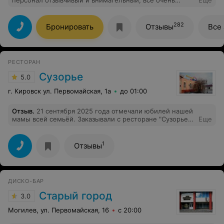
понравилось, вернусь еще!!!!
282
Бронировать
Отзывы
Все
РЕСТОРАН
Сузорье
5.0
г. Кировск ул. Первомайская, 1а
до 01:00
Отзыв
.
21 сентября 2025 года отмечали юбилей нашей
мамы всей семьёй. Заказывали с ресторане "Сузорье "
Еще
по этому случаю банкетный зал. Остались очень
довольны, подобранным меню, обслуживанием,
участием персонала! Желаем так держать уровень
1
Отзывы
обслуживания, вводить новые блюда и быть
красивыми и здоровыми!
ДИСКО-БАР
Старый город
3.0
Могилев, ул. Первомайская, 16
с 20:00