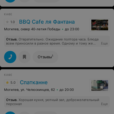
готовые блюда. Еда всегда очень вкусная, гости
остаются довольны.
КАФЕ
BBQ Cafe ля Фантана
1.0
Могилев, сквер 40-летия Победы
до 23:00
Отзыв
.
Отвратительно. Ожидание полтора часа. Блюда
всем приносили в разное время. Одному и тому же
Еще
человеку гарнир и мясо приносили в разное время.
Маленькому ребенку блюдо принесли последним
когда он уже был в слезах. Даже барную продукция
1
Отзывы
пришлось ждать 20 минут. Изначально не говорили о
таком долгом ожидании.
КАФЕ
Спатканне
5.0
Могилев, ул. Челюскинцев, 62
до 20:00
Отзыв
.
Хорошая кухня, уютный зал, доброжелательный
персонал
Еще