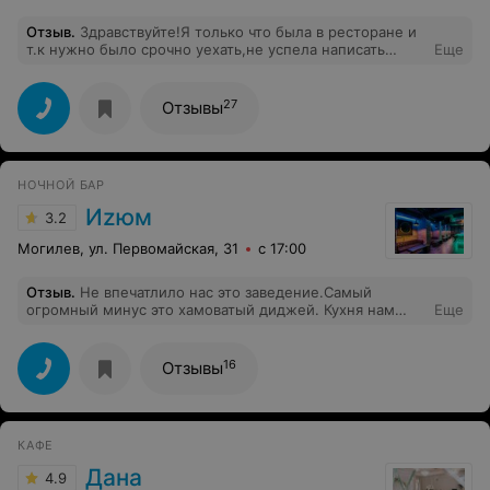
Отзыв
.
Здравствуйте!Я только что была в ресторане и
т.к нужно было срочно уехать,не успела написать
Еще
благодарность.Спасибо больное Юлии,она не только
очаровательное лицо этого заведения,но и его
душа.Также очень благодарна"закулисью"ресторана-
27
Отзывы
поварам!У нас был обширный ассортиментный выбор и
все приготовили по высшему разряду.Очень
рекомендую
НОЧНОЙ БАР
Иzюм
3.2
Могилев, ул. Первомайская, 31
с 17:00
Отзыв
.
Не впечатлило нас это заведение.Самый
огромный минус это хамоватый диджей. Кухня нам
Еще
тоже не очень понравилась.Хочется только сказать
огромное спасибо нашей официантке Яне за хорошее
обслуживание.Спасибо Вам Яночка вы действительно
16
Отзывы
большой плюс этого заведения!
КАФЕ
Дана
4.9