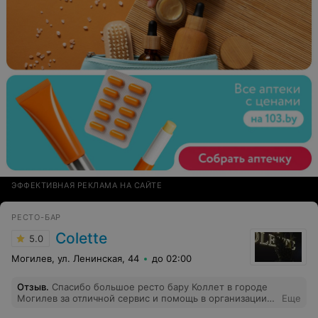
улыбкой. Они работали как швейцарские часы,
обеспечивая безупречное обслуживание на всех
точках. Вы поистине превратили наши мероприятия в
незабываемые и первоклассные события!
ЭФФЕКТИВНАЯ РЕКЛАМА НА САЙТЕ
РЕСТО-БАР
Colette
5.0
Могилев, ул. Ленинская, 44
до 02:00
Отзыв
.
Спасибо большое ресто бару Коллет в городе
Могилев за отличной сервис и помощь в организации
Еще
поминок 22.01.26 администратору Татьяне и