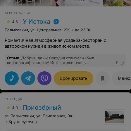
АГРОУСАДЬБА
У Истока
4.8
Полыковичи, ул. Центральная, 2Ж
до 23:00
Романтичная атмосферная усадьба-ресторан с
авторской кухней в живописном месте.
Отзыв
.
Добрый день! Сегодня отдыхали (был
корпоратив) в кафе «У Истока»,все очень
Еще
понравилось.Хотелось бы выразить ОГРОМНУЮ
благодарность официантам-Ольге и Анастасии. Весь
вечер они были с нами(Анастасия и Ольга):смотрели
Бронировать
Меню
чтоб на столе все было (из еды)и было
чисто.Благодаря такому высокому уровню официантов,
повышается уровень заведения и сейчас,мы все
можем с уверенностью сказать,что это заведение
КОТТЕДЖ
лучшее!Очень просим не оставить без внимания наш
отзыв и наградить прекрасный труд официантов!!Так
Приозёрный
4.0
же хотим выразить благодарность кухне данного
заведения,все было вкусно.
аг. Полыковичи, ул. Приозерная, 9а
Круглосуточно