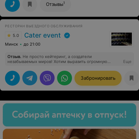
1
Отзывы
РЕСТОРАН ВЫЕЗДНОГО ОБСЛУЖИВАНИЯ
Cater event
5.0
Минск
до 21:00
Отзыв
.
Не просто кейтеринг, а создатели
незабываемых миров! Хотим выразить огромную
Еще
благодарность команде Cater Event за фантастическую
организацию наших корпоративных мероприятий!
Наша IT-компания (более 100 человек) доверяла им
Забронировать
проведение ключевых событий: Годовщины компании,
Хэллоуина, Дня программиста и др. И каждый раз это
был не просто ужин, а настоящее погружение в тему.
Эстетика и детали поражали: от декора и сервировки
до мельчайших элементов, которые создавали
абсолютно законченную атмосферу праздника. Но
самое главное — качество и оригинальность блюд.
Меню всегда было нестандартным, тематически
обыгранным и, что критично, невероятно вкусным. Это
высший пилотаж, когда кулинария становится частью
шоу. Отдельный респект первоклассному персоналу:
внимательному, быстрому, незаметному и всегда с