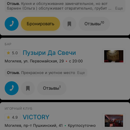
Отзыв
.
Кухня и обслуживание замечательное, но вот
бармен (Ольга ) обслуживает отвратительно, грубит и
Еще
угрожает охраной, не даёт стоять у барной стойки,
видите ли мешает шум, сразу же наорала и попросила
охрану убрать нас и вовсе с данного заведения. В
10
Бронировать
Отзывы
общем заведение не плохое, но всё настроение и
позитив испортила администратор-бармен.
БАР
Пузыри Да Свечи
5.0
Могилев, ул. Первомайская, 29
с 20:00
Отзыв
.
Прекрасное и уютное место
Еще
1
Отзывы
ИГОРНЫЙ КЛУБ
VICTORY
4.9
Могилев, пр-т Пушкинский, 41
Круглосуточно