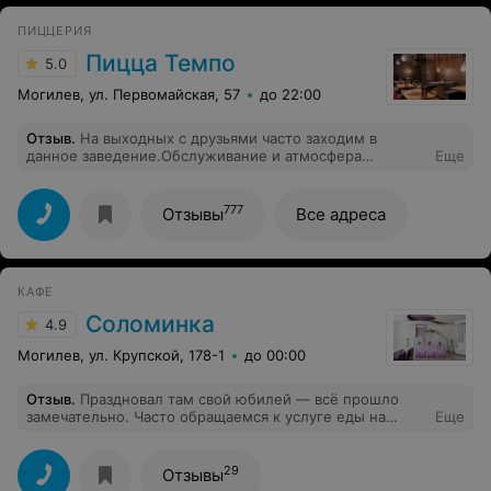
лазанья. - чай просили подать вместе с пиццей,
ПИЦЦЕРИЯ
получили его, когда пиццы осталось 1/3 - туалет не
убран и очень воняет мочой.
Пицца Темпо
5.0
Могилев, ул. Первомайская, 57
до 22:00
Отзыв
.
На выходных с друзьями часто заходим в
данное заведение.Обслуживание и атмосфера
Еще
нравится) Можно вкусно и недорого
покушать,персонал доброжелательный ,стараются
быстро обслужить.Отличное место)
777
Отзывы
Все адреса
КАФЕ
Соломинка
4.9
Могилев, ул. Крупской, 178-1
до 00:00
Отзыв
.
Праздновал там свой юбилей — всё прошло
замечательно. Часто обращаемся к услуге еды на
Еще
вынос, особенно летом, когда хочется провести
мероприятие на природе, а готовить самим нет
возможности. В таких случаях “Соломинка” всегда
29
Отзывы
выручает: можно заранее договориться и забрать