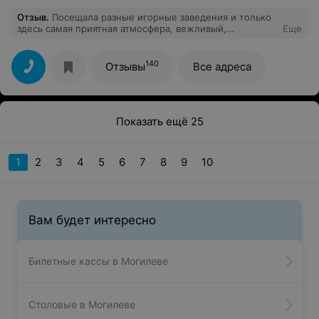
Отзыв
.
Посещала разные игорные заведения и только
здесь самая приятная атмосфера, вежливый,
Еще
приветливый и общительный персонал. Большой
выбор аппаратов, разнообразие игр. Джекпоты,
розыгрыши, все очень интересно. Рекомендую к
140
Отзывы
Все адреса
посещению!
Показать ещё 25
1
2
3
4
5
6
7
8
9
10
Вам будет интересно
Билетные кассы в Могилеве
Столовые в Могилеве