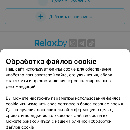
Добавить компанию
Добавить специалиста
О проекте
Новости проекта
Размещение рекламы
Обработка файлов cookie
Вакансии
Публичный договор
Способы оплаты
Публичный договор по использованию сервиса
Наш сайт использует файлы cookie для обеспечения
«Афиша»
удобства пользователей сайта, его улучшения, сбора
статистики и предоставления персонализированных
Пользовательское соглашение
рекомендаций.
Написать в поддержку
Вы можете настроить параметры использования файлов
Связаться по вопросам сотрудничества
cookie или изменить свое согласие в более позднее время.
Написать руководителю relax.by
Для получения дополнительной информации о целях,
Персональные настройки cookie
сроках и порядке использования файлов cookie вы
можете ознакомиться с нашей
Политикой обработки
Обработка персональных данных
файлов cookie