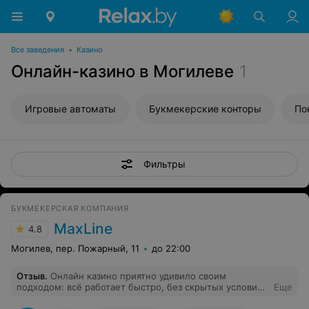
Все заведения
•
Казино
Онлайн-казино в Могилеве
1
Игровые автоматы
Букмекерские конторы
По
Фильтры
БУКМЕКЕРСКАЯ КОМПАНИЯ
MaxLine
4.8
Могилев, пер. Пожарный, 11
до 22:00
Отзыв
.
Онлайн казино приятно удивило своим
подходом: всё работает быстро, без скрытых условий.
Еще
Вывод средств всегда вовремя, а игры интересные и