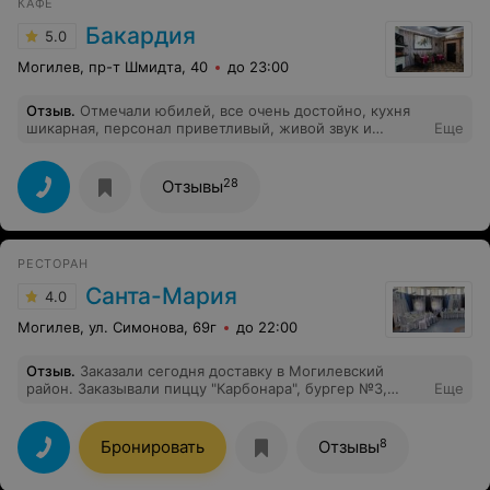
КАФЕ
Бакардия
5.0
Могилев, пр-т Шмидта, 40
до 23:00
Отзыв
.
Отмечали юбилей, все очень достойно, кухня
шикарная, персонал приветливый, живой звук и
Еще
приятный интерьер. Всем спасибо за замечательный
праздник! Рекомендую!
28
Отзывы
РЕСТОРАН
Санта-Мария
4.0
Могилев, ул. Симонова, 69г
до 22:00
Отзыв
.
Заказали сегодня доставку в Могилевский
район. Заказывали пиццу "Карбонара", бургер №3,
Еще
картофель фри и суши сет №6. Трубку подняла
девушка, очень приветливая, ответила на все вопросы,
посоветовала, что лучше и вкуснее. Привезли все
8
Бронировать
Отзывы
вовремя, тепленькое, как и говорил администратор.
Очень впечатлила девушка на доставке, добрая,