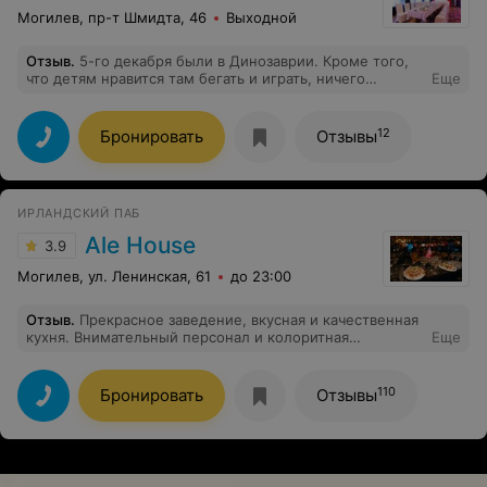
Могилев, пр-т Шмидта, 46
Выходной
Отзыв
.
5-го декабря были в Динозаврии. Кроме того,
что детям нравится там бегать и играть, ничего
Еще
хорошего, к сожалению, не скажу. Кухня ужасная.
Сервис отсутствует вовсе. Персонал неприветливый.
Администратора не дождешься. Об официантах тоже
12
Бронировать
Отзывы
промолчу, не в наших правилах не оставлять чаевых,
но в этот раз мы ушли очень разочарованные.
ИРЛАНДСКИЙ ПАБ
Ale House
3.9
Могилев, ул. Ленинская, 61
до 23:00
Отзыв
.
Прекрасное заведение, вкусная и качественная
кухня. Внимательный персонал и колоритная
Еще
обстановка.
110
Бронировать
Отзывы