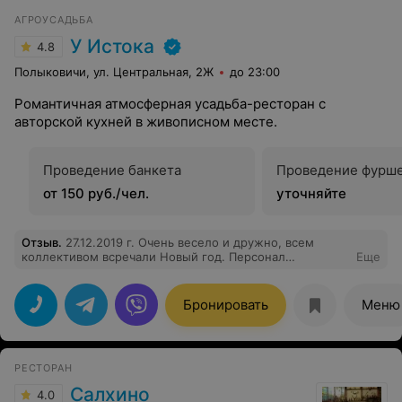
АГРОУСАДЬБА
У Истока
4.8
Полыковичи, ул. Центральная, 2Ж
до 23:00
Романтичная атмосферная усадьба-ресторан с
авторской кухней в живописном месте.
Проведение банкета
Проведение фурш
от 150 руб./чел.
уточняйте
Отзыв
.
27.12.2019 г. Очень весело и дружно, всем
коллективом всречали Новый год. Персонал
Еще
внимательно и с готовностью отнёсся ко всем нашим
пожеланиям и просьбам. Администратору Ольге
отдельное спасибо за организацию нашего досуга.
Бронировать
Меню
Предугадывались все наши желания. Мы просто
отдыхали. Кухня отличная, всё свежее и готовилось
действительно к столу. Порции большие и сытные.
Наш коллектив преимущественно мужской, за стол
РЕСТОРАН
сели после рабочего дня и, тем не менее всё
заказанное съесть были не в силах. Девочки
Салхино
4.0
официантки в конце вечера для нас всё аккуратно