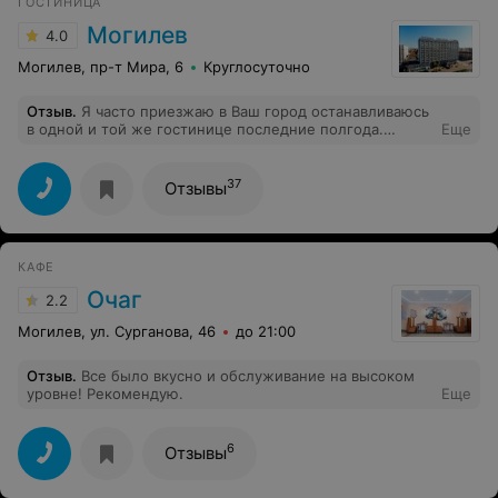
ГОСТИНИЦА
Отдыхом остались очень довольны. дома хорошие,
красивые с горячей водой и отоплением, хозяева не
Могилев
4.0
раз угощали домашними продуктами. Баня, качели,
детская горка, лодка, беседка на воде и у дома,
Могилев, пр-т Мира, 6
Круглосуточно
бильярд и т.д. Спасибо большое хозяевам и в
частности Николаю.
Отзыв
.
Я часто приезжаю в Ваш город останавливаюсь
в одной и той же гостинице последние полгода.
Еще
Настолько привык к этому месту что испытывают
радость при возвращении в гостиницу "Могилев"!
Красивый вид из окна, советую посетить эту
37
Отзывы
гостиницу. Душевная обстановка и доброжелательный
персонал, всегда рады любому гостю . Спасибо!!!!
КАФЕ
Очаг
2.2
Могилев, ул. Сурганова, 46
до 21:00
Отзыв
.
Все было вкусно и обслуживание на высоком
уровне! Рекомендую.
Еще
6
Отзывы