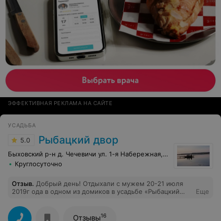
ЭФФЕКТИВНАЯ РЕКЛАМА НА САЙТЕ
УСАДЬБА
Рыбацкий двор
5.0
Быховский р-н д. Чечевичи ул. 1-я Набережная, 45
Круглосуточно
Отзыв
.
Добрый день! Отдыхали с мужем 20-21 июля
2019г ода в одном из домиков в усадьбе «Рыбацкий
Еще
двор». Сказать,что мы остались довольны,ничего не
сказать! Дом чистый ,аккуратный,постельное белье
свежее,в доме все убрано! Мангал,лодка -бесплатно !
16
Отзывы