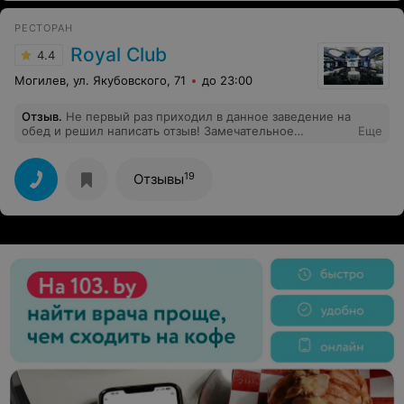
вежливая, отзывчивая, внимательная. Спасибо Вам за
вкусную кухню и хороших работников!
РЕСТОРАН
Royal Club
4.4
Могилев, ул. Якубовского, 71
до 23:00
Отзыв
.
Не первый раз приходил в данное заведение на
обед и решил написать отзыв! Замечательное
Еще
атмосферное место с замечательным персоналом!
Приятный администратор Юлия задаёт хорошее
настроение, официант Мария ненавязчиво
19
Отзывы
обслуживала мой стол! Отдельное спасибо повару
Ирине за вкусный обед и великолепную и интересную
подачу блюд ( особенно окрошки), цены также
приятно удивляют! Всем рекомендую!