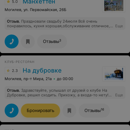
Манхеттен
5.0
Могилев, ул. Первомайская, 26Б
Отзыв
.
Праздновали свадьбу 24июля Всё очень
понравилось, кухня хорошая,обслуживание отличное,
Еще
приветливый персонал, хороший красивый зал,
руководители молодцы. Все было на высшем уровне
Спасибо, обязательно придем к вам еще
3
Отзывы
КЛУБ-РЕСТОРАН
На дубровке
2.3
Могилев, пр-т Мира, 21а
до 00:00
Отзыв
.
Здравствуйте, услышал от друзей о клубе На
Дубровке, решил сходить. Прихожу, а входа-то нету!
Еще
Бродил вокруг минут 20, входа не нашел, пришлось
идти домой, смотреть мультики. Ужасная планировка.
Оценка - 1 из 10.
16
Бронировать
Отзывы