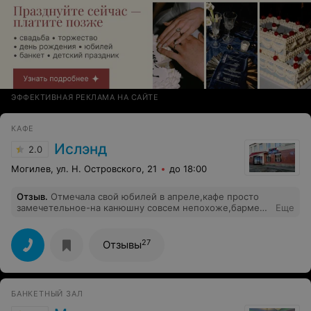
ЭФФЕКТИВНАЯ РЕКЛАМА НА САЙТЕ
КАФЕ
Ислэнд
2.0
Могилев, ул. Н. Островского, 21
до 18:00
Отзыв
.
Отмечала свой юбилей в апреле,кафе просто
замечетельное-на канюшну совсем непохоже,бармен
Еще
Аня,очень вежливая и улыбчивая,официант
Алеся,добрая и внимательная,кухня просто
бесподобная. Все мои гости как и я остались очень
27
Отзывы
давольны. Большое Вам спасибо за такое
обслуживание!!!
БАНКЕТНЫЙ ЗАЛ