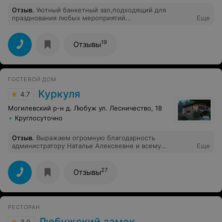
Отзыв
.
Уютный банкетный зал,подходящий для
празднования любых мероприятий...
Еще
19
Отзывы
ГОСТЕВОЙ ДОМ
Куркуля
4.7
Могилевский р-н д. Любуж ул. Лесничество, 18
Круглосуточно
Отзыв
.
Выражаем огромную благодарность
администратору Наталье Алексеевне и всему
Еще
персоналу.Очень душевная обстановка.Прекрасная
домашняя кухня, обслуживание на самом высоком
уровне. Очень уютная ухоженная территория!
27
Отзывы
Корпоратив в шатре на большую компанию удался на
УРА!!! Здоровья Вам и дальнейшего успеха!!!
РЕСТОРАН
Любужский замок
3.0