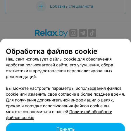
Добавить специалиста
О проекте
Новости проекта
Размещение рекламы
Обработка файлов cookie
Вакансии
Публичный договор
Способы оплаты
Публичный договор по использованию сервиса
Наш сайт использует файлы cookie для обеспечения
«Афиша»
удобства пользователей сайта, его улучшения, сбора
статистики и предоставления персонализированных
Пользовательское соглашение
рекомендаций.
Написать в поддержку
Вы можете настроить параметры использования файлов
Связаться по вопросам сотрудничества
cookie или изменить свое согласие в более позднее время.
Написать руководителю relax.by
Для получения дополнительной информации о целях,
Персональные настройки cookie
сроках и порядке использования файлов cookie вы
можете ознакомиться с нашей
Политикой обработки
Обработка персональных данных
файлов cookie
Принять