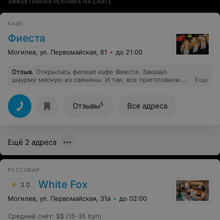
ЭФФЕКТИВНАЯ РЕКЛАМА НА САЙТЕ
КАФЕ
Фиеста
Могилев, ул. Первомайская, 61
до 21:00
Отзыв
.
Открылась филиал кафе Фиеста. Заказал
шаурму мясную из свинины. И так, все приготовили.
Еще
Начинаю кушать, попадает первый сальный кусок 1*1
см, думаю случайность, потом еще и еще и т.д, пару
кусочков мясо. Пришлось все выбросить. Пожалуй в
5
Отзывы
Все адреса
это кафе я, больше не нагой и вам не советую. Вместо
мясной шаурмы, купите жареное сало.
Ещё 2 адреса
РЕСТОБАР
White Fox
3.0
Могилев, ул. Первомайская, 31а
до 02:00
Средний счёт
:
$$ (15-35 byn)