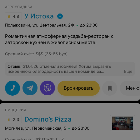
АГРОУСАДЬБА
У Истока
4.8
Полыковичи, ул. Центральная, 2Ж
до 23:00
Романтичная атмосферная усадьба-ресторан с
авторской кухней в живописном месте.
Средний счёт
:
$$$ (35-65 byn)
Отзыв
.
31.01.26 отмечали юбилей! Хотим выразить
искреннюю благодарность вашей команде за
Еще
организацию нашего торжества! Все было на высшем
уровне: еда, обслуживание, оформление нашего
столика. Гости остались в полном восторге, праздник
Бронировать
Меню
удался на славу! Вы профессионалы своего дела!
ПИЦЦЕРИЯ
Domino’s Pizza
2.3
Могилев, ул. Первомайская, 5
до 23:00
Средний счёт
:
$$ (15-35 byn)