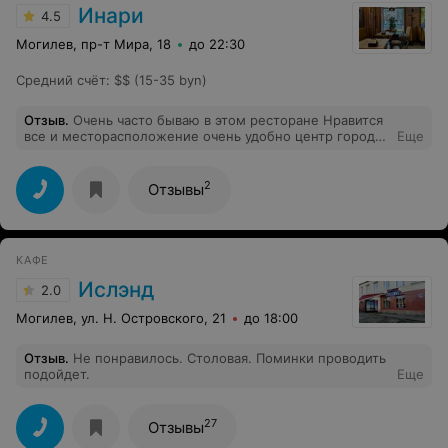
Инари
4.5
Могилев, пр-т Мира, 18
до 22:30
Средний счёт
:
$$ (15-35 byn)
Отзыв
.
Очень часто бываю в этом ресторане Нравится
все и месторасположение очень удобно центр города
Еще
и небольшое уютное помещение, Блюда вне всяких
похвал очень необычно и каждый раз в меню
появляются новые блюда японской кухни Но
2
Отзывы
маленький нюанс это гремящая музыка Хочется
расслабится после городского шума который виден за
окном но нет не получается Может все же
попробовать музыку в японском стиле чтобы уж
КАФЕ
совсем почувствовать прелесть и необычность блюд,
которые готовятся мастерски С уважением постоянная
Ислэнд
2.0
посетительница и почитатель вашего ресторана
Могилев, ул. Н. Островского, 21
до 18:00
Отзыв
.
Не понравилось. Столовая. Поминки проводить
подойдет.
Еще
27
Отзывы