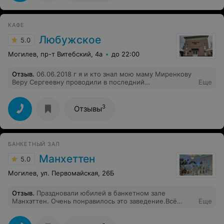
КАФЕ
Любужское
5.0
Могилев, пр-т Витебский, 4а
до 22:00
Отзыв
.
06.06.2018 г я и кто знал мою маму Миренкову
Веру Сергеевну проводили в последний
Еще
путь.Поминальный обед провели в кафе
Любужский.Витебский проспект 4а. Очень хорошее
обслуживание.Скромно.Уютно.Хорошая кухня.
3
Отзывы
БАНКЕТНЫЙ ЗАЛ
Манхеттен
5.0
Могилев, ул. Первомайская, 26Б
Отзыв
.
Праздновали юбилей в банкетном зале
Манхэттен. Очень понравилось это заведение.Всё
Еще
было прекрасно ! Кухня, обслуживание и
доброжелательность хозяев. Всё было на высшем