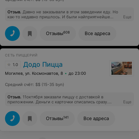
Отзыв
.
Давно не заказывали в этом заведении еду. Но
как-то недавно пришлось. И были найприятнейше
Еще
удивлены повышением качества всех этапов. Много не
буду писать. Сервис-5, скорость-7 из 5, вкус 5+, цена-
более чем доступна. Молодцы. Работаете в
608
Отзывы
Все адреса
правильном направлении. Спасибо! За последние
время второй раз заказываю и привозят ровно за 23
минуты.
СЕТЬ ПИЦЦЕРИЙ
Додо Пицца
1.0
Могилев, ул. Космонавтов, 8
до 23:00
Средний счёт
:
$$ (15-35 byn)
Отзыв
.
11октября заказали пиццу с доставкой в
приложении. Деньги с карточки списались сразу.
Еще
Пообещали, что если не доставят до 19.01 промокод.
Пицца приехала около 20 ч. Холодная, помятая.
Остывшая пицца не вкусная. Дети расстроились.
141
Отзывы
Все адреса
Сделала оценку в приложении. Оставила коментарий.
Ни ответа, ни привета. Чтож, конкурентов у додо
много. Не рекомендую.