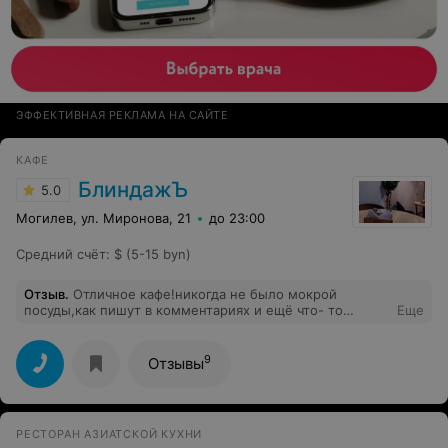
ЭФФЕКТИВНАЯ РЕКЛАМА НА САЙТЕ
КАФЕ
БлиндажЪ
5.0
Могилев, ул. Миронова, 21
до 23:00
Средний счёт
:
$ (5-15 byn)
Отзыв
.
Отличное кафе!никогда не было мокрой
посуды,как пишут в комментариях и ещё что- то
Еще
подобного. Цены всегда приятно удивляют и очень
вкусная еда, нормальный персонал. Кафе рекомендую.
9
Отзывы
РЕСТОРАН АЗИАТСКОЙ КУХНИ