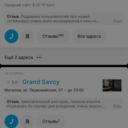
Средний счёт
:
$ (5-15 byn)
Отзыв
.
Поддержу пользователей про новый
«стейкхаус»,очень мало ингредиентов в нем,не
Еще
соответствует ни картинке,ни описанию,
P.s..проверено
196
Отзывы
Все адреса
Ещё 2 адреса
РЕСТОРАН
Grand Savoy
5.0
Могилев, ул. Первомайская, 57
до 23:00
Отзыв
.
Замечательный ресторан, пришли втроём
поужинать по случаю дня рождения, очень вкусно,
Еще
красивая подача, сделали приятный сюрприз,
подарили кусочек чизкейка, поздравили мою маму.
Цены приемлемые. Отличная работа персонала.
1
Отзывы
Спасибо Вам большое.