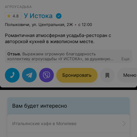
АГРОУСАДЬБА
У Истока
4.8
Полыковичи, ул. Центральная, 2Ж
с 12:00
Романтичная атмосферная усадьба-ресторан с
авторской кухней в живописном месте.
Отзыв
.
Выражаем огромную благодарность
коллективу агроусадьбы «У ИСТОКА», за душевную
Еще
атмосферу,прекрасную кухню,отзывчивый
персонал,замечательное и красивое место для отдыха
! Советуем. НЕ ПОЖАЛЕЕТЕ!!!
Бронировать
Меню
Вам будет интересно
Итальянские кафе в Могилеве