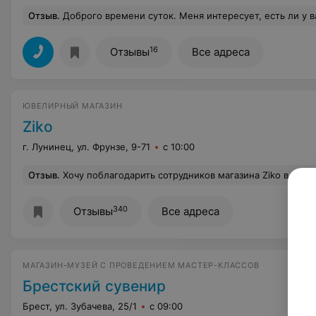
Отзыв
.
Доброго времени суток. Меня интересует, есть ли у вас в продаже перекрестный переключатель ф
16
Отзывы
Все адреса
ЮВЕЛИРНЫЙ МАГАЗИН
Ziko
г. Лунинец, ул. Фрунзе, 9-71
с 10:00
Отзыв
.
Хочу поблагодарить сотрудников магазина Ziko в Бресте (Советская 56)! Покупали часы Tissot, сотрудницы помогли определиться с выбором, вошли в положение - мы уезжали за границу в этот день, вызвали мастера в его выходной (за что ему огромное спасибо) чтобы подкорректировать размер браслета, все было готово за пол часа!
340
Отзывы
Все адреса
МАГАЗИН-МУЗЕЙ С ПРОВЕДЕНИЕМ МАСТЕР-КЛАССОВ
Брестский сувенир
Брест, ул. Зубачева, 25/1
с 09:00