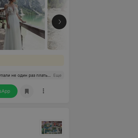
 раз платья и себе, и дочке
Еще
sApp