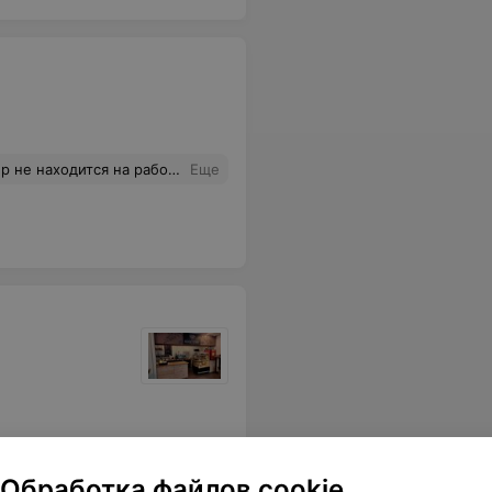
нили. Не только мы ждали. Из чего делаю вывод - качество обслуживания никакое.Мы приехали из другого города и только Вы нам создали такие неудобства. Отождали целых три часа! Толку ноль. Никому не советую там покупать.
Еще
Обработка файлов cookie