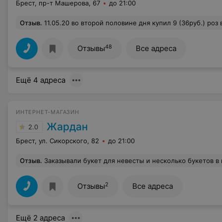
Брест, пр-т Машерова, 67
до 21:00
Отзыв
.
11.05.20 во второй половине дня купил 9 (36руб.) роз в этом магазине,на кануне дня рожденья жены.Уже к вечеру они зачахли.12.05.20г.день рождения,собрался поздравить,а у меня не букет ,а веник завявший.Понятно что поехал купил другой букет .В это же утро забежал в Планету цветов с этим "веником",спросил как так ,почему ,на что мне Администратор коротко и ясно ответила-Я не знаю ,что вы с ним делали.Я был в шоке от этого магазина.Они мне продали некачественный
48
Отзывы
Все адреса
Ещё 4 адреса
ИНТЕРНЕТ-МАГАЗИН
Жардан
2.0
Брест, ул. Сикорского, 82
до 21:00
Отзыв
.
Заказывали букет для невесты и несколько букетов в подарок, качество цветов и их внешний вид как со двора пинали... такого ужаса давно не встречал, просто-напросто скатились ниже плинтуса!!!!! Раньше может что-то могли сделать чем-то удивить, но как говорится не просто нужно достичь какой-то высоты - нужно и важно её удержать - Жардан не смог!!! Завявшие и замученные цветы в букете невесты это полный абзац... Букет на 70-80% не соответствовал цветовой гамме, хотя обещали совсем другое, стоимость в 65 долларов такого недоразумения это именно столько стоил подгулявший букет невесты завышена непомерно в 2 раза!!!! Категорически никому не рекомендуем покупать и обращать в данную студию
2
Отзывы
Все адреса
Ещё 2 адреса