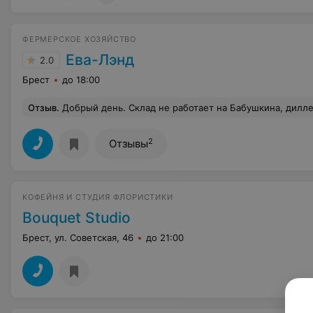
ФЕРМЕРСКОЕ ХОЗЯЙСТВО
Ева-Лэнд
2.0
Брест
до 18:00
Отзыв
.
Добрый день. Склад не работает на Бабушкина, диллер не находится на рабочем месте!! Сначала работающий там сказал, что машина вторая еще не привезла цветы и когда она будет он и приедет в склад. Сначала было через час, ну полтора. Потом выясняется, что машина уже давно в Минске. И была там утром и никакой второй не отправляли. Ваш работник некондицию назвал убогими цветками, лучше даже не прорекламируешь. То машина у него не приехала, то сломалась, то развозит цветы. И всем говорит разное, там еще люди зво
2
Отзывы
КОФЕЙНЯ И СТУДИЯ ФЛОРИСТИКИ
Bouquet Studio
Брест, ул. Советская, 46
до 21:00