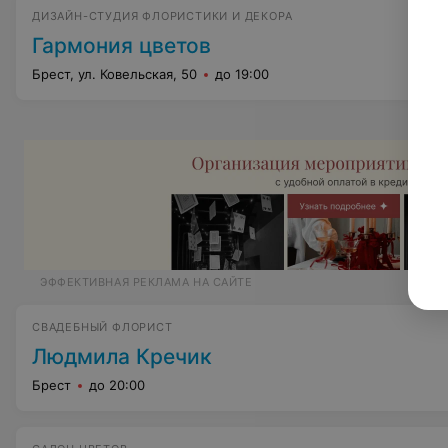
ДИЗАЙН-СТУДИЯ ФЛОРИСТИКИ И ДЕКОРА
Гармония цветов
Брест, ул. Ковельская, 50
до 19:00
ЭФФЕКТИВНАЯ РЕКЛАМА НА САЙТЕ
СВАДЕБНЫЙ ФЛОРИСТ
Людмила Кречик
Брест
до 20:00