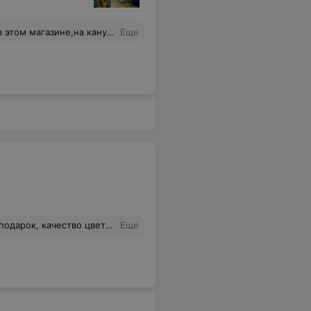
 товар.Взял книгу жалоб для записи,и сразу поднялось настроения ,я не первый кто написал эту жалобу.Ко всему хочу добавить,я всегда покупал цветы в Планете цветов,но то что произошло,это просто ужас.
Еще
 флористики, сервис да есть, но цветы вот за чем мы к вам обратились, и что собственно говоря вы не смогли!!!! Ищите более надежного и ответственного исполнителя в очень важный момент,а то позвонят вам за день и то у нету там цветов таких нету цвет не такой и т.д и т.п. Ужас...Не рекомендуем!
Еще