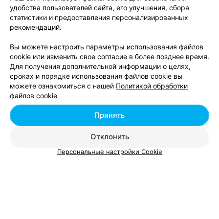
ЭФФЕКТИВНАЯ РЕКЛАМА НА САЙТЕ
удобства пользователей сайта, его улучшения, сбора
статистики и предоставления персонализированных
рекомендаций.
МАГАЗИН ЦВЕТОВ
ПенсиРавель
Вы можете настроить параметры использования файлов
Брест, ул. Стафеева, 33
до 19:00
cookie или изменить свое согласие в более позднее время.
Для получения дополнительной информации о целях,
сроках и порядке использования файлов cookie вы
Все адреса
можете ознакомиться с нашей
Политикой обработки
файлов cookie
Принять
Ещё 1 адрес
Отклонить
Персональные настройки Cookie
Добавить компанию
Добавить специалиста