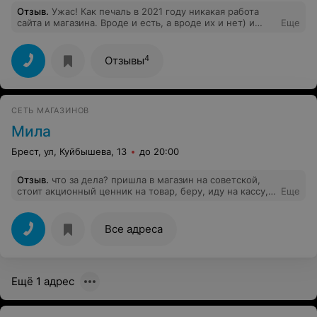
Отзыв
.
Ужас! Как печаль в 2021 году никакая работа
сайта и магазина. Вроде и есть, а вроде их и нет) и
Еще
товара тоже нет)) Хотя заказ приняли обещали
доставить! Вот так и работают, а руководитель не
понимает, почему нет заказов)
4
Отзывы
СЕТЬ МАГАЗИНОВ
Мила
Брест, ул, Куйбышева, 13
до 20:00
Отзыв
.
что за дела? пришла в магазин на советской,
стоит акционный ценник на товар, беру, иду на кассу,
Еще
выбивают полную стоимость, на вопрос почему,
сказали что акция с завтрашнего дня, вопрос, почему
ценники сегодня стоят, а акция завтра? проследите за
Все адреса
этим, по законодательству это неправильно и
наказуемо!
Ещё 1 адрес