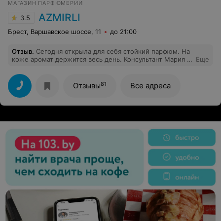
МАГАЗИН ПАРФЮМЕРИИ
AZMIRLI
3.5
Брест, Варшавское шоссе, 11
до 21:00
Отзыв
.
Сегодня открыла для себя стойкий парфюм. На
коже аромат держится весь день. Консультант Мария -
Еще
профессионал своего дела, девушка помогла
подобрать аромат быстро и попала в в самое
сердечко. Рекомендую к покупке.
81
Отзывы
Все адреса