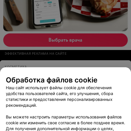
ЭФФЕКТИВНАЯ РЕКЛАМА НА САЙТЕ
КОСМЕТИКА
Белита-Витэкс
Обработка файлов cookie
Брест, ул. Гаврилова, 15
до 20:00
Наш сайт использует файлы cookie для обеспечения
удобства пользователей сайта, его улучшения, сбора
7
Отзывы
Все адреса
статистики и предоставления персонализированных
рекомендаций.
Вы можете настроить параметры использования файлов
cookie или изменить свое согласие в более позднее время.
Для получения дополнительной информации о целях,