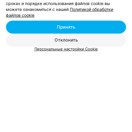
сроках и порядке использования файлов cookie вы
можете ознакомиться с нашей
Политикой обработки
Добавить компанию
файлов cookie
Добавить специалиста
Принять
Отклонить
Персональные настройки Cookie
О проекте
Новости проекта
Размещение рекламы
Вакансии
Публичный договор
Способы оплаты
Публичный договор по использованию сервиса
«Афиша»
Пользовательское соглашение
Написать в поддержку
Связаться по вопросам сотрудничества
Написать руководителю relax.by
Персональные настройки cookie