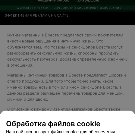
ЭФФЕКТИВНАЯ РЕКЛАМА НА САЙТЕ
Интим-магазины в Бресте предлагают своим покупателям
внести новые ощущения в интимную жизнь. Это
объясняется тем, что товары из секс-шопов Бреста могут
разнообразить сексуальную жизнь, способны пробудить
сексуальность партнеров, добавив определенную изюминку
в отношения.
Магазины интимных товаров в Бресте предлагают широкий
спектр продукции. Для того чтобы точно знать, какие
именно товары есть в том или ином секс-шопе Бреста, а
данном разделе размещен перечень товаров для женщин,
мужчин и для двоих.
В описании к каждому из интим-магазинов Бреста также
подробно описаны все предоставляемые магазином услуги,
в том числе возможность онлайн-заказа, доставка и условия
Обработка файлов cookie
ее осуществления, наличие сезонных скидок. Подробно
Наш сайт использует файлы cookie для обеспечения
расписаны сведения о возможности приобретения