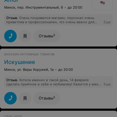
Минск, пер. Инструментальный, 6
до 20:00
Отзыв
.
Очень понравился магазин, персонал очень
приветлив и профессионален, что очень важно для
Еще
магазина такого формата, очень хороший
ассортимент.Проводят бесплатные экскурсии по
магазину, приглашают на интересные тренинги.
3
Отзывы
Желаем вашему магазину отзывчивых и благодарных
клиентов, и побольше!Рекомендуем!
МАГАЗИН ИНТИМНЫХ ТОВАРОВ
Искушение
Минск, ул. Веры Хоружей, 1а
до 20:00
Отзыв
.
Хотела именно в такой день, 14 февраля
сделать приятное и себе и любимому! Кажется у меня
Еще
должно получиться, и спасибо приятному продавцу-
консультанту, иначе бы я потерялась в таком
разнообразии! Такой "подкованности" я еще не
2
Отзывы
встречала) Буду заходить еще!
СЕКС-ШОП