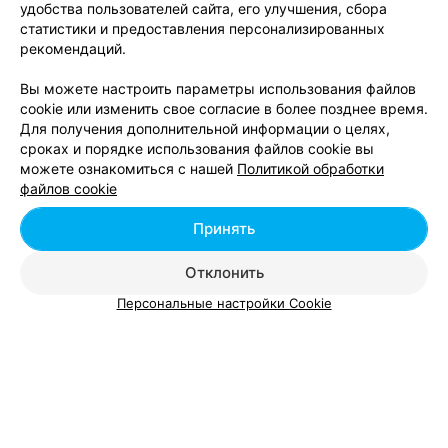
удобства пользователей сайта, его улучшения, сбора
дополнительной продукции, такой как различные интимные
статистики и предоставления персонализированных
препараты и косметические средства.
рекомендаций.
Все предоставленные данным каталогом сведения являются
актуальными, а также проверенными специалистами сайта.
Вы можете настроить параметры использования файлов
cookie или изменить свое согласие в более позднее время.
Для получения дополнительной информации о целях,
сроках и порядке использования файлов cookie вы
можете ознакомиться с нашей
Политикой обработки
Добавить компанию
файлов cookie
Добавить специалиста
Принять
Отклонить
Персональные настройки Cookie
О проекте
Новости проекта
Размещение рекламы
Вакансии
Публичный договор
Способы оплаты
Публичный договор по использованию сервиса
«Афиша»