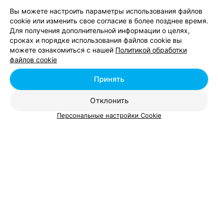
ранее совершивших покупки и делящихся своими
впечатлениями.
Вы можете настроить параметры использования файлов
cookie или изменить свое согласие в более позднее время.
Для получения дополнительной информации о целях,
сроках и порядке использования файлов cookie вы
можете ознакомиться с нашей
Политикой обработки
Добавить компанию
файлов cookie
Добавить специалиста
Принять
Отклонить
Персональные настройки Cookie
О проекте
Новости проекта
Размещение рекламы
Вакансии
Публичный договор
Способы оплаты
Публичный договор по использованию сервиса
«Афиша»
Пользовательское соглашение
Написать в поддержку
Связаться по вопросам сотрудничества