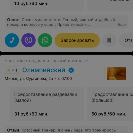
10 руб./60 мин.
Отзыв
.
Очень милое место. Теплый, чистый и удобный
номер в корпусе у ворот. Приветливый и
Еще
доброжелательный персонал. Уютный ресторан с
вкусной кухней. Жаль, что мы там были не долго
проездом.
Забронировать
Отз
СПОРТИВНО-ОЗДОРОВИТЕЛЬНЫЙ КОМПЛЕКС
Олимпийский
4.1
Минск, ул. Сурганова, 2а
с 07:00
Предоставление раздевалки
Предоставление р
(малой)
(большой)
31 руб./60 мин.
50 руб./60 мин.
Отзыв
.
Классный тренер, я очень рада, что тренируюсь