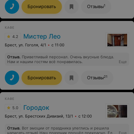
магазина... "Блеск")
1
Бронировать
Отзывы
КАФЕ
Мистер Лео
4.2
Брест, ул. Гоголя, 4/1
с 11:00
Отзыв
.
Приветливый персонал. Очень вкусные блюда.
Нам и нашим гостям всё понравилась.
Еще
21
Бронировать
Отзывы
КАФЕ
Городок
5.0
Брест, ул. Брестских Дивизий, 13/1
с 12:00
Отзыв
.
Вот эмоции от праздника улеглись и решила
написать отзыв) Наш праздник прошёл прекрасно. Еда
Еще