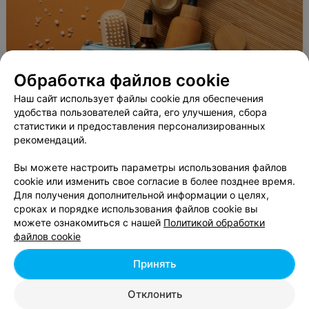
Обработка файлов cookie
Наш сайт использует файлы cookie для обеспечения
удобства пользователей сайта, его улучшения, сбора
статистики и предоставления персонализированных
рекомендаций.
Вы можете настроить параметры использования файлов
ЭФФЕКТИВНАЯ РЕКЛАМА НА САЙТЕ
cookie или изменить свое согласие в более позднее время.
Для получения дополнительной информации о целях,
КАФЕ
сроках и порядке использования файлов cookie вы
Ай да еда
можете ознакомиться с нашей
Политикой обработки
файлов cookie
Брест, ул. Героев Обороны Брестской Крепости, 62К
с 12:00
Принять
Отклонить
Столовая №2
ПОМОЖЕМ ПОДОБРАТЬ ВАРИАНТЫ