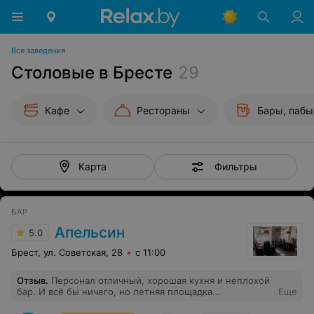
Все заведения
Столовые в Бресте
29
Кафе
Рестораны
Бары, пабы
Фильтры
Карта
БАР
Апельсин
5.0
Брест, ул. Советская, 28
с 11:00
Отзыв
.
Персонал отличный, хорошая кухня и неплохой
бар. И всё бы ничего, но летняя площадка
Еще
"совдэповского" образца. Сидишь такой под дверью