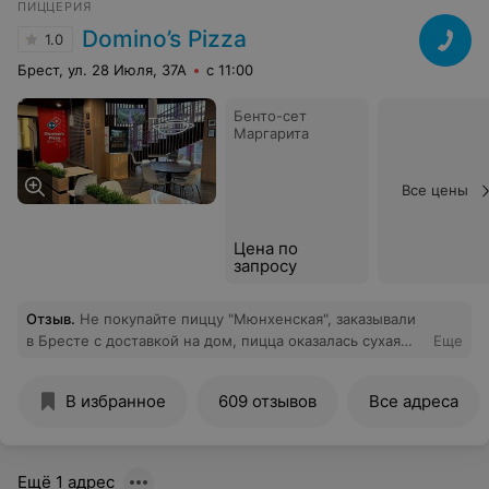
ПИЦЦЕРИЯ
Domino’s Pizza
1.0
Брест, ул. 28 Июля, 37А
с 11:00
Бенто-сет
Маргарита
Все цены
Цена по
запросу
Отзыв
.
Не покупайте пиццу "Мюнхенская", заказывали
в Бресте с доставкой на дом, пицца оказалась сухая
Еще
как будто из подгулявшего лаваша сделана, абсолютно
без вкусная, чувствовался только вкус некой горчицы,
В избранное
609 отзывов
Все адреса
и из вкусного в ней оказался только опционально
выбранный нами сырный бор, а так деньги на ветер.
Ещё 1 адрес