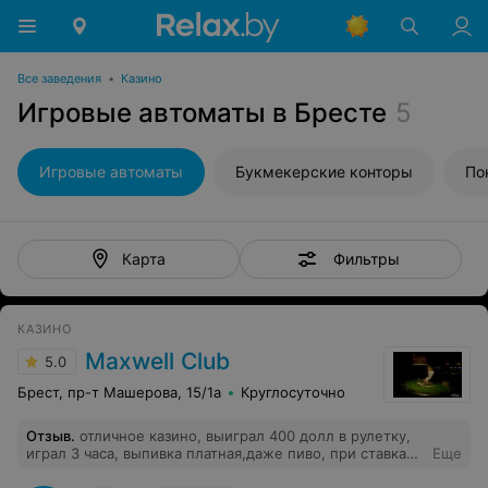
Все заведения
•
Казино
Игровые автоматы в Бресте
5
Игровые автоматы
Букмекерские конторы
По
Фильтры
Карта
КАЗИНО
Maxwell Club
5.0
Брест, пр-т Машерова, 15/1а
Круглосуточно
Отзыв
.
отличное казино, выиграл 400 долл в рулетку,
играл 3 часа, выпивка платная,даже пиво, при ставках
Еще
10-100 долл на сектор,валюту не принимают только