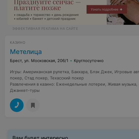
ЭФФЕКТИВНАЯ РЕКЛАМА НА САЙТЕ
КАЗИНО
Метелица
Брест, ул. Московская, 206/1
Круглосуточно
Игры
:
Американская рулетка
,
Баккара
,
Блэк Джек
,
Игровые ав
покер
,
Стад покер
,
Техасский покер
Развлечения в казино
:
Еженедельные лотереи
,
Живая музыка
,
Джанкет-туры
Вам будет интересно