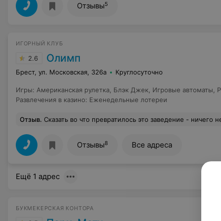
5
Отзывы
ИГОРНЫЙ КЛУБ
Олимп
2.6
Брест, ул. Московская, 326а
Круглосуточно
Игры
:
Американская рулетка
,
Блэк Джек
,
Игровые автоматы
,
Р
Развлечения в казино
:
Еженедельные лотереи
Отзыв
.
Сказать во что превратилось это заведение - ничего не сказать... Просто ужасно. Я уже молчу про тот факт, что крупный выигрыш почему-то выигрывают практически одни и те же лица, остальные же довольствуются "подачками от казино", независимо по каким ставкам ты играешь. Ну так это еще ладно. Отношения персонала вообще жесть.Если ты в проигрыше - к тебе относятся как к последнему ...... , но стоит автомату выдать мало-мальскую сумму - сразу же появляются фальшивые улыбки, все становятся такие любезные... Но горе тому, кто с любого крупного выигрыша не оставит "чаевые". В душе пр
8
Отзывы
Все адреса
Ещё 1 адрес
БУКМЕКЕРСКАЯ КОНТОРА