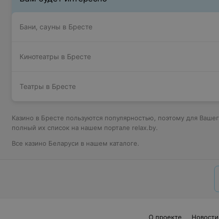
Бани, сауны в Бресте
Кинотеатры в Бресте
Театры в Бресте
Казино в Бресте пользуются популярностью, поэтому для Вашег
полный их список на нашем портале relax.by.
Все
казино Беларуси
в нашем каталоге.
О проекте
Новости