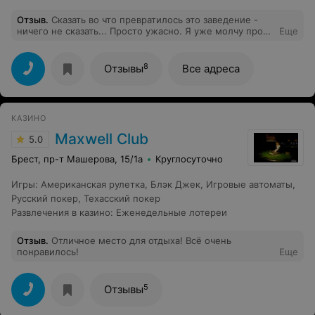
Отзыв
.
Сказать во что превратилось это заведение -
ничего не сказать... Просто ужасно. Я уже молчу про
Еще
тот факт, что крупный выигрыш почему-то выигрывают
практически одни и те же лица, остальные же
довольствуются "подачками от казино", независимо по
8
Отзывы
Все адреса
каким ставкам ты играешь. Ну так это еще ладно.
Отношения персонала вообще жесть.Если ты в
проигрыше - к тебе относятся как к последнему ...... ,
но стоит автомату выдать мало-мальскую сумму -
КАЗИНО
сразу же появляются фальшивые улыбки, все
становятся такие любезные... Но горе тому, кто с
Maxwell Club
5.0
любого крупного выигрыша не оставит "чаевые". В
душе проклянут до седьмого колена :) Я еще помню
Брест, пр-т Машерова, 15/1а
Круглосуточно
когда лет 5-7 назад можно было прийти расслабится и
поиграть, даже не важно про итог, тебе рады были
Игры
:
Американская рулетка
,
Блэк Джек
,
Игровые автоматы
,
просто как гостю, но сейчас уже просто не хочется в
Русский покер
,
Техасский покер
это лживое и лицемерное заведение приходить из
принципа.
Развлечения в казино
:
Еженедельные лотереи
Отзыв
.
Отличное место для отдыха! Всё очень
понравилось!
Еще
5
Отзывы