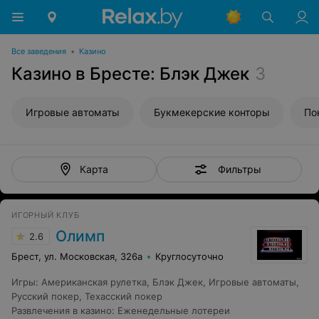
Все заведения
•
Казино
Казино в Бресте: Блэк Джек
3
Игровые автоматы
Букмекерские конторы
По
Фильтры
Карта
ИГОРНЫЙ КЛУБ
Олимп
2.6
Брест, ул. Московская, 326а
Круглосуточно
Игры
:
Американская рулетка
,
Блэк Джек
,
Игровые автоматы
,
Русский покер
,
Техасский покер
Развлечения в казино
:
Еженедельные лотереи