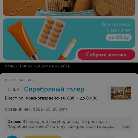
ЭФФЕКТИВНАЯ РЕКЛАМА НА САЙТЕ
РЕСТОРАН-ПАБ
Серебряный талер
3.9
Брест, ул. Красногвардейская, 88б
до 00:00
Средний чек
:
$$$$ (65-95 byn)
Отзыв
.
В очередной раз убедилась, что ресторан
"Серебряный Талер" - это лучший ресторан города
Еще
Бреста!!! Очень красивый интерьер, красивая посуда,
сервировка. Чистота, все продумано до мелочей.