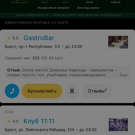
ЭФФЕКТИВНАЯ РЕКЛАМА НА САЙТЕ
GastroBar
5.0
Брест, пр-т Республики, 1/2
до 23:00
Средний чек
:
$$$ (35-65 byn)
Отзыв
.
Супер место! Девушка Надежда - официантка -
сервис просто топ, улыбчивая, порекомендовала
Еще
блюда, внимательно ухаживала! Кухня тоже супер,
буду в Бресте смело буду идти сюда!
3
Бронировать
Отзывы
КАФЕ
Клуб 11:11
4.0
Брест, ул. Лейтенанта Рябцева, 124
до 23:00