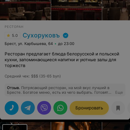
РЕСТОРАН
Сухоруковъ
5.0
Брест, ул. Карбышева, 64
до 23:00
Ресторан предлагает блюда белорусской и польской
кухни, запоминающиеся напитки и уютные залы для
торжеств
Средний чек
:
$$$ (35-65 byn)
Отзыв
.
Потрясающий ресторан, на мой вкус лучший в
Бресте. Богатое меню, есть из чего выбрать. Готовят
Еще
просто потрясающе! Порции большие (но сковородки
поменьше, ребер там хотелось бы побольше).
Вкуснейшее пиво на кране, потрясающие настойки.
Бронировать
Очень приятное обслуживание и атмосфера. Не
дёшево, но тут оно действительно того стоит. Вообще
не к чему придраться, очень понравилось.