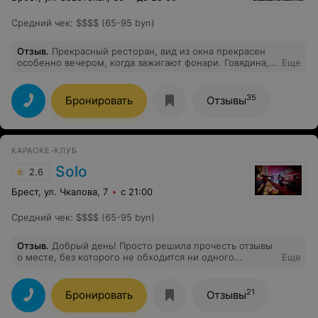
Средний чек
:
$$$$ (65-95 byn)
Отзыв
.
Прекрасный ресторан, вид из окна прекрасен
особенно вечером, когда зажигают фонари. Говядина,
Еще
киевский торт и паста с лососем были просто
отменными. Приветливый персонал и лучшее
обслуживание.
35
Бронировать
Отзывы
КАРАОКЕ-КЛУБ
Solo
2.6
Брест, ул. Чкалова, 7
с 21:00
Средний чек
:
$$$$ (65-95 byn)
Отзыв
.
Добрый день! Просто решила прочесть отзывы
о месте, без которого не обходится ни одного
Еще
праздника!О месте, где будучи обнуленным можно
легко поднять себе настроение и зарядить на долгое
время! И я в шоке от негативных отзывов((( ни разу, с
21
Бронировать
Отзывы
момента открытия, небыло ни одного нарекания у нас!
Ни одного! Приветливый весь обслуживающий