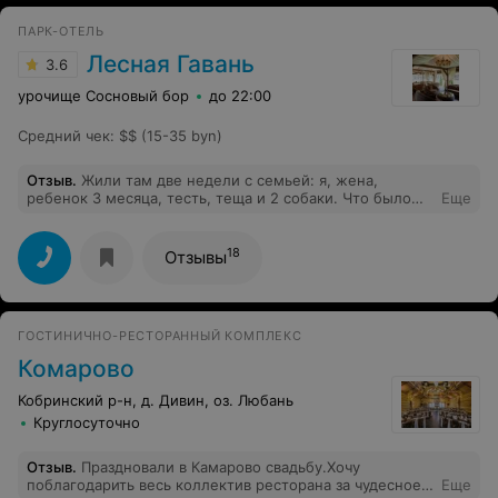
ПАРК-ОТЕЛЬ
Лесная Гавань
3.6
урочище Сосновый бор
до 22:00
Средний чек
:
$$ (15-35 byn)
Отзыв
.
Жили там две недели с семьей: я, жена,
ребенок 3 месяца, тесть, теща и 2 собаки. Что было
Еще
хорошо: 1. Территория: живописно, много воздуха и
пространства. 2. Ресторан: еда в целом неплохая,
ребята официанты тоже расторопны и вежливы 3.
18
Отзывы
Расположение: 30 км до Бреста, но в тоже время в
далеке от людей, легко добираться. Что было плохо: 1.
Домики: видно, что их строили на “остатки”
стройматериалов и вообще без какого-либо плана -
ГОСТИНИЧНО-РЕСТОРАННЫЙ КОМПЛЕКС
души без штопок, крючки для полотенец висят чуть ли
не под струей, унитазы стоят в полуметре от душа,
Комарово
стеклопакеты треснутые, в части домиков нет даже
полочек для шампуня, мало места в шкафах, нет
Кобринский р-н, д. Дивин, оз. Любань
вешалок. Конкретно в нашем еще и теплый пол был
Круглосуточно
сломан и превращал домик в финскую сауну. 2. Клещи:
территорию не обработали от клещей. После первой
же прогулки собрали с собаки 15 штук. 3. Охрана: от
Отзыв
.
Праздновали в Камарово свадьбу.Хочу
нее только название, ходить насквозь может в
поблагодарить весь коллектив ресторана за чудесное
Еще