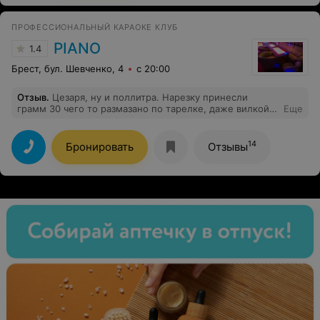
персонал! Меню разнообразное! Да , мы все разные
это понятно! И исходя из негативных отзывов
ПРОФЕССИОНАЛЬНЫЙ КАРАОКЕ КЛУБ
-получается что мне повезло)
PIANO
1.4
Брест, бул. Шевченко, 4
с 20:00
Отзыв
.
Цезаря, ну и поллитра. Нарезку принесли
грамм 30 чего то размазано по тарелке, даже вилкой
Еще
не взять. Салаты все воняют машинным маслом,
говорят оливковое такое. 92р выброшенных денег и
испорченное настроение.
14
Бронировать
Отзывы