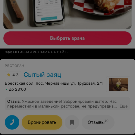
ЭФФЕКТИВНАЯ РЕКЛАМА НА САЙТЕ
РЕСТОРАН
Сытый заяц
4.3
Брестская обл. пос. Чернавчицы ул. Трудовая, 2/1
до 23:00
Отзыв
.
Ужасное заведение! Забронировали шатер. Нас
переместили в маленький ресторан, не предупредив!
Еще
Пока сами не узнали через знакомых, то приехали на
выпускной и увидели неприятный сюрприз. Но после
нашего звонка никто не захотел решать проблему и
70
Бронировать
Отзывы
начали нас ещё винить! Поверьте, мы не отстанем.