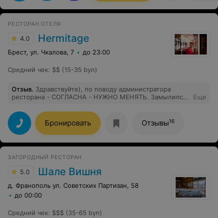
РЕСТОРАН ОТЕЛЯ
Hermitage
4.0
Брест, ул. Чкалова, 7
до 23:00
Средний чек
:
$$ (15-35 byn)
Отзыв
.
Здравствуйте), по поводу администратора
ресторана - СОГЛАСНА - НУЖНО МЕНЯТЬ. Замылился
Еще
глаз, т.е. может не дослушать и отойти молча?)....
Заметила ПИАР К СВОЕЙ ПЕРСОНЕ (я имею ввиду
администратора) на празднике от своих постоянных
16
Бронировать
Отзывы
"посетителей". Дружат - это хорошо! и если есть
постоянные посетители - это говорит о хорошем
статусе заведения. НО - ЗАИГРАЛИСЬ... и
профессионализм на втором месте. Люблю ЭРМИТАЖ,
ЗАГОРОДНЫЙ РЕСТОРАН
но меня перед посещением беспокоит очередное
пренебрежение со стороны администратора. Я с
Шале Вишня
5.0
удовольствием буду посещать Эрмитаж не смотря ни
на ЧТО). СПАСИБО)
д. Франополь ул. Cоветских Партизан, 58
до 00:00
Средний чек
:
$$$ (35-65 byn)