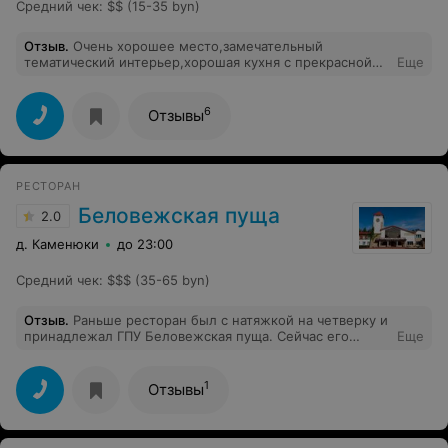
Средний чек
:
$$ (15-35 byn)
Отзыв
.
Очень хорошее место,замечательный
тематический интерьер,хорошая кухня с прекрасной
Еще
подачей блюд,мы были очень довольны!
6
Отзывы
РЕСТОРАН
Беловежская пуща
2.0
д. Каменюки
до 23:00
Средний чек
:
$$$ (35-65 byn)
Отзыв
.
Раньше ресторан был с натяжкой на четверку и
принадлежал ГПУ Беловежская пуща. Сейчас его
Еще
передали в ведомство Президент -отель...и
понеслась... Я была просто в шоке сначала от нового
меню, где не нашлось места локальным продуктам,
1
Отзывы
даже чай на травах не из пушки,а покупной. Но это
половина беды. Заказали драники и жаркое с
пастпомой и маслята и. Ну вот как можно так
испортить драники я даже не знаю. Они сухие,