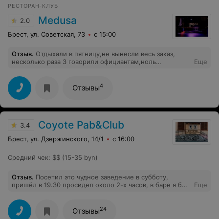
РЕСТОРАН-КЛУБ
резиновые, без соли. Или это такой полуфабрикат (в
ресторане получается полуфабрикат, отлично) или они
Medusa
2.0
до степени сухости отдали картофель натёртый, не
знаю, но это ужас. И ладно то мы белорн и знаем,
Брест, ул. Советская, 73
с 15:00
какие должны быть драники и что это брак
откровенный. За соседним столом китайцыеди, они,
Отзыв
.
Отдыхали в пятницу,не вынесли весь заказ,
наверное, теперь думают, что это чудо кулинарии и
несколько раза 3 говорили официантам,ноль
Еще
есть белорусская кухня. Жаркое без соли, без вкуса,
внимания,пока в 00.00 сказала принести счёт на
всё в масле. Завтраки шведский стол ну такооое.
оплату, только без грибов,тогда только зашевелились..
Омлет вкусный, но холодный. Запеканка творожная
удивительно дубовая (опять вопрос, как вы это смогли
4
Отзывы
так сделать?). Не рекомендую, увы
Coyote Pab&Club
3.4
Брест, ул. Дзержинского, 14/1
с 16:00
Средний чек
:
$$ (15-35 byn)
Отзыв
.
Посетил это чудное заведение в субботу,
пришёл в 19.30 просидел около 2-х часов, в баре я был
Еще
один-скучно... пиво перепробовал разное ,ни одно не
понравилось, закуски к пиву на « троечку»
24
Отзывы