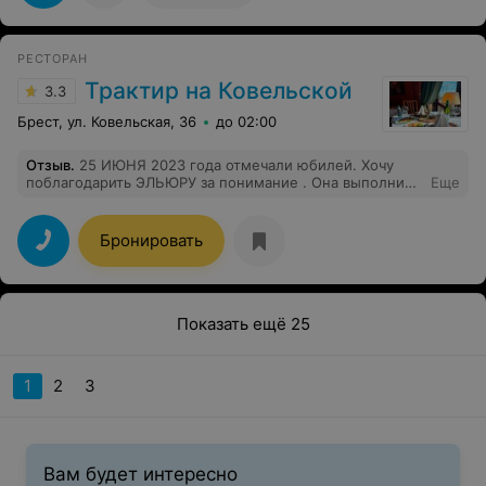
РЕСТОРАН
Трактир на Ковельской
3.3
Брест, ул. Ковельская, 36
до 02:00
Отзыв
.
25 ИЮНЯ 2023 года отмечали юбилей. Хочу
поблагодарить ЭЛЬЮРУ за понимание . Она выполнила
Еще
все наши проосьбы. Стол был просто шикарный.
Поблагодарить работников кухни, официантов. Все
было очень вкусно. Особенно бужинина. Музыкант
Бронировать
разрешил нам спеть песню на жестовом языке
"Малиновки заслышу голосок". Настроение было
отличное. Спасибо за отдых. Интерьр- "бомба",
неожиданно , очень стильно.
Показать ещё 25
1
2
3
Вам будет интересно