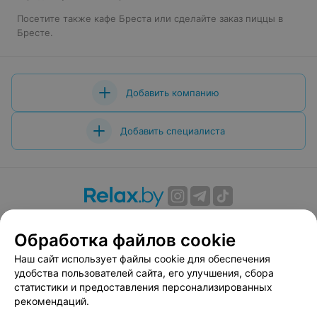
Посетите также
кафе Бреста
или сделайте заказ
пиццы в
Бресте
.
Добавить компанию
Добавить специалиста
О проекте
Новости проекта
Размещение рекламы
Обработка файлов cookie
Вакансии
Публичный договор
Способы оплаты
Публичный договор по использованию сервиса
Наш сайт использует файлы cookie для обеспечения
«Афиша»
удобства пользователей сайта, его улучшения, сбора
статистики и предоставления персонализированных
Пользовательское соглашение
рекомендаций.
Написать в поддержку