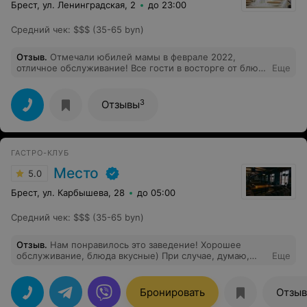
Брест, ул. Ленинградская, 2
до 23:00
Средний чек
:
$$$ (35-65 byn)
Отзыв
.
Отмечали юбилей мамы в феврале 2022,
отличное обслуживание! Все гости в восторге от блюд,
Еще
еды много и все очень вкусное, не пожалеете) Также
порекомендовали замечательного артиста, весь вечер
прошёл отлично) Спасибо персоналу и директору за
3
Отзывы
супер праздник!
ГАСТРО-КЛУБ
Место
5.0
Брест, ул. Карбышева, 28
до 05:00
Средний чек
:
$$$ (35-65 byn)
Отзыв
.
Нам понравилось это заведение! Хорошее
обслуживание, блюда вкусные) При случае, думаю,
Еще
вернемся сюда)
Бронировать
Отзы