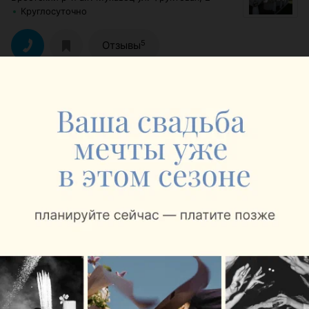
Круглосуточно
5
Отзывы
КАФЕ
Авеню
4.1
Брест, ул. Советская, 50
с 11:00
50
Отзывы
ЭФФЕКТИВНАЯ РЕКЛАМА НА САЙТЕ
РЕСТОРАН-КАРАОКЕ
Жемчуг
3.0