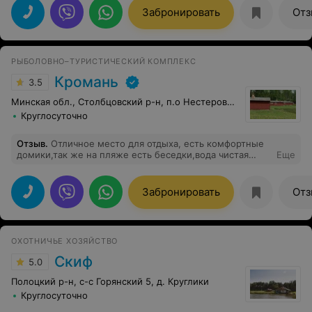
Забронировать
Отз
РЫБОЛОВНО–ТУРИСТИЧЕСКИЙ КОМПЛЕКС
Кромань
3.5
Минская обл., Столбцовский р-н, п.о Нестеровичи
Круглосуточно
Отзыв
.
Отличное место для отдыха, есть комфортные
домики,так же на пляже есть беседки,вода чистая
Еще
,нашей семье очень понравилось там отдыхать
Забронировать
Отз
ОХОТНИЧЬЕ ХОЗЯЙСТВО
Скиф
5.0
Полоцкий р-н, с-с Горянский 5, д. Круглики
Круглосуточно