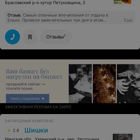
Браславский р-н хутор Петуховщина, 2
Отзыв
.
Самые отличные впечатления от отдыха в
Ельно. Провели замечательных три дня в этом
Еще
чудесном месте (начало сентября 2018 года) Очень
душевная и располагающая к отдыху обстановка,
удачная рыбалка, очень живописное место. Никаких
1
Отзывы
расхождений с обещанными условиями проживания.
Хозяева очень ответственные и приятные люди.
Надеюсь, что ещё неоднократно будет возможность
отдохнуть в Ельно. Рекомендую, как одно из лучших
мест отдыха в Браславском районе.
ЭФФЕКТИВНАЯ РЕКЛАМА НА САЙТЕ
ЗАГОРОДНЫЙ КОМПЛЕКС
Шишки
2.8
Минская обл., Узденский р-н, дер. Загорщина