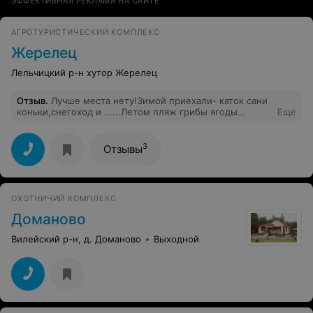
ЭФФЕКТИВНАЯ РЕКЛАМА НА САЙТЕ
АГРОТУРИСТИЧЕСКИЙ КОМПЛЕКС
Жерелец
Лельчицкий р-н хутор Жерелец
Отзыв
.
Лучше места нету!Зимой приехали- каток сани
коньки,снегоход и ......Летом пляж грибы ягоды
Еще
квадрацикл гидроцикл я с семьей в воторге
3
Отзывы
ОХОТНИЧИЙ КОМПЛЕКС
Доманово
Вилейский р-н, д. Доманово
Выходной