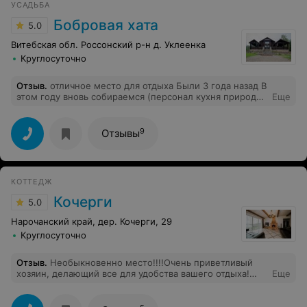
УСАДЬБА
был передвинут для более свободного перемещения
людей по дому) , за попытку самостоятельно разжечь
Бобровая хата
5.0
камин. Сказать, что данный инцидент испортил всем
настроение - ничего не сказать. Не думаю,что кто-то
Витебская обл. Россонский р-н д. Уклеенка
из приглашенных заявит желание еще раз посетить это
Круглосуточно
место.
Отзыв
.
отличное место для отдыха Были 3 года назад В
этом году вновь собираемся (персонал кухня природа
Еще
баня рыбалка -супер!!!!!!!!!)
9
Отзывы
КОТТЕДЖ
Кочерги
5.0
Нарочанский край, дер. Кочерги, 29
Круглосуточно
Отзыв
.
Необыкновенно место!!!!Очень приветливый
хозяин, делающий все для удобства вашего отдыха!
Еще
Дети с удовольствием проводили время на озере на
катамаранах и лодке , которые стоят прямо у причала.
Каждый день к берегу дома приплывала кормиться