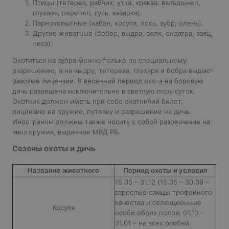
Птицы (тетерев, рябчик, утка, кряква, вальдшнеп,
глухарь, перепел, гусь, казарка).
Парнокопытные (кабан, косуля, лось, зубр, олень).
Другие животные (бобер, выдра, волк, ондатра, заяц,
лиса).
Охотиться на зубра можно только по специальному
разрешению, а на выдру, тетерева, глухаря и бобра выдают
разовые лицензии. В весенний период охота на боровую
дичь разрешена исключительно в светлую пору суток.
Охотник должен иметь при себе охотничий билет,
лицензию на оружие, путевку и разрешение на дичь.
Иностранцы должны также носить с собой разрешение на
ввоз оружия, выданное МВД РБ.
Сезоны охоты и дичь
Название животного
Период охоты и условия
15.05 – 31.12 (15.05 – 30.09 –
взрослые самцы трофейного
качества и селекционные
Косуля
особи обоих полов; 01.10 –
31.01 – на всех особей