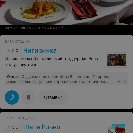
ЭФФЕКТИВНАЯ РЕКЛАМА НА САЙТЕ
БАЗА ОТДЫХА
Чигиринка
5.0
Могилевская обл., Кировский р-н, дер. Колбово
Круглосуточно
Отзыв
.
Отдыхали компанией из 6 человек . Природа
замечательная , условия проживания на отличном
Еще
уровне,очень отзывчивый персонал . Особая
благодарность сотруднику Геннадию .Очень прекрасно
провели время. Даже не очень хорошая погода не
2
Отзывы
испортила нам отдых на этой базе.
ГОСТЕВОЙ ДОМ
Шале Ельно
5.0