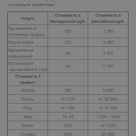
охотничьим хозяйствам.
Стоимость в
Стоимость в
Услуга
белорусских руб.
российских руб.
Проживание в
120
3 780
гостинице (в день)
Услуги егеря
120
3 780
Оформление
99
3 100
разрешений
Организация
85
2 700
однодневного тура
Стоимость 1
трофея:
Косуля
160
5 000
Олень
от 1215
от 38 000
Лось
от 1185
от 37 000
Заяц
35-55
1 200 - 1800
Кабан
230
от 7200
Глухарь
1055
33 000