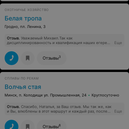
ОХОТНИЧЬЕ ХОЗЯЙСТВО
Белая тропа
Гродно, пл. Ленина, 3
Отзыв
.
Уважаемый Михаил. Так как
дисциплинированность и квалификация наших егерей
Еще
не вызывает сомнений убедительно просим написать
фамилию егеря, к которому вы приезжали на охоту.
3
Отзывы
СПЛАВЫ ПО РЕКАМ
Волчья стая
Минск, п. Колодищи ул. Промышленная, 24
Круглосуточно
Отзыв
.
Спасибо, Наталья, за Ваш отзыв. Мы так же, как
и Вы, влюблены в этот маршрут и каждый раз, после
Еще
очередного сплава, хочется вернуться туда снова. Мы
очень рады, что Вам понравилась программа сплава,
шашлык и советы по выживанию в экстремальных
8
Отзывы