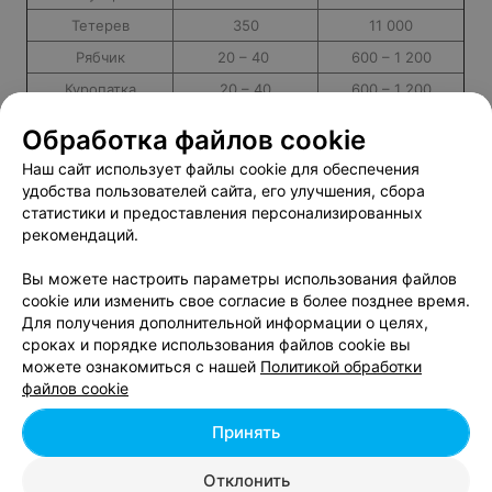
Тетерев
350
11 000
Рябчик
20 – 40
600 – 1 200
Куропатка
20 – 40
600 – 1 200
Вальдшнеп
20 – 40
600 – 1 200
Обработка файлов cookie
Гусь
20 – 40
600 – 1 200
Наш сайт использует файлы cookie для обеспечения
Утка
20 – 40
600 – 1 200
удобства пользователей сайта, его улучшения, сбора
статистики и предоставления персонализированных
Волк
960 - 1185
от 30 000 до 37 000
рекомендаций.
Лисица
35 - 55
1 200 – 1 800
Вы можете настроить параметры использования файлов
Следите за изменениями в правилах охоты на территории
cookie или изменить свое согласие в более позднее время.
республики, и ваш поход за трофеем всегда будет удачным.
Для получения дополнительной информации о целях,
Ни пуха, ни пера!
сроках и порядке использования файлов cookie вы
можете ознакомиться с нашей
Политикой обработки
файлов cookie
Добавить компанию
Принять
Отклонить
Добавить специалиста