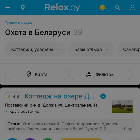
Туризм и отдых
Охота в Беларуси
39
Коттеджи, усадьбы
Базы отдыха
Санато
Фильтры
Карта
Коттедж на озере Должа
4.8
Поставский р-н д. Должа ул. Центральная, 1а
Круглосуточно
Отзыв
.
Отдыхали семьей. Отдых понравился. Удалась
рыбалка. Здесь очень классная баня! Супер! P.S.
Еще
Поймали щуку на 5 килограмм! Удачи Вам!