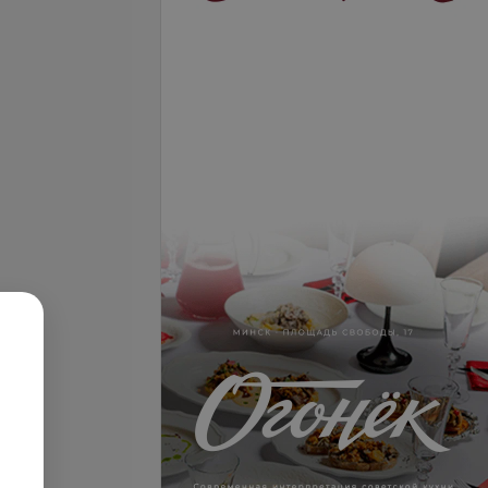
ее
ее