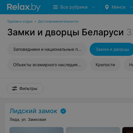
Все рубрики
Минск
Туризм и отдых
•
Достопримечательности
Замки и дворцы Беларуси
3
Заповедники и национальные парки
Замки и дворцы
Объекты всемирного наследия ЮНЕСКО
Крепости
Н
Фильтры
Лидский замок
Лида, ул. Замковая