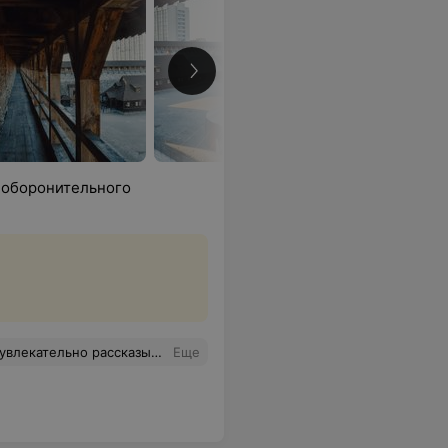
м оборонительного
, потом назад! Очень советую!!! Получше, чем за границей! + Те ребята сказали, что скоро открывают новый объект где-то около Минска. Так что советую посетить!
Еще