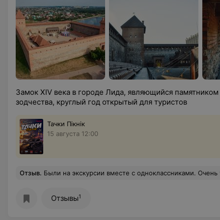
Замок XIV века в городе Лида, являющийся памятнико
зодчества, круглый год открытый для туристов
Тачки Пікнік
15 августа 12:00
Отзыв
.
Были на экскурсии вместе с одноклассниками. Очень увлекательно рассказывали об истории этого места, о его легендах. Можно было купить сувениры. Включен был интерактив. Ребята в национальных и рыцарских костюмах учили, как топоры метать, мы на мечах сражались, и на мягких, тренировочных, и на настоящих дали немножко) из лука стреляли) сами из Минска на автобусе добирались
1
Отзывы