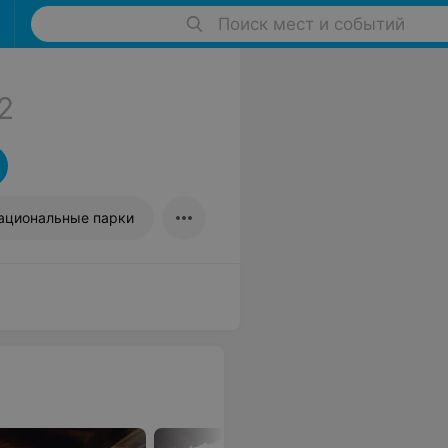
Поиск мест и событий
2
ациональные парки