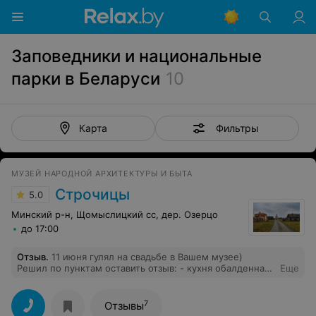
Заповедники и национальные
парки в Беларуси
10
Фильтры
Карта
МУЗЕЙ НАРОДНОЙ АРХИТЕКТУРЫ И БЫТА
Строчицы
5.0
Минский р-н, Щомыслицкий сс, дер. Озерцо
до 17:00
Отзыв
.
11 июня гулял на свадьбе в Вашем музее)
Решил по пунктам оставить отзыв: - кухня обалденная,
Еще
порции огромные)) после салата и горячего не знал
куда уж дальше)) - место очень красивое! Пофоткались
от души. Мельница красивая, церковь, домики и поля.
7
Отзывы
- персонал - это те люди, ради кого собственно и