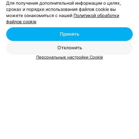
Петриковский р-н, аг. Лясковичи, ул. А.Глушко, 7а
Для получения дополнительной информации о целях,
Круглосуточно
сроках и порядке использования файлов cookie вы
можете ознакомиться с нашей
Политикой обработки
файлов cookie
Принять
Отклонить
Персональные настройки Cookie
Добавить компанию
Добавить специалиста
О проекте
Новости проекта
Размещение рекламы
Вакансии
Публичный договор
Способы оплаты