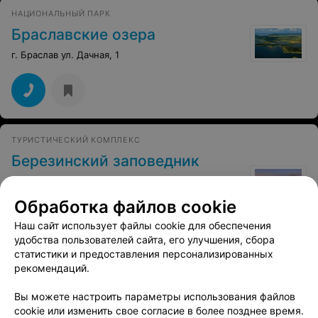
НАЦИОНАЛЬНЫЙ ПАРК
Браславские озера
г. Браслав ул. Дачная, 1
ТУРИСТИЧЕСКИЙ КОМПЛЕКС
Березинский заповедник
Лепельский р-н, дер. Домжерицы, ул. Центральная, 3
до 18:00
Обработка файлов cookie
Наш сайт использует файлы cookie для обеспечения
удобства пользователей сайта, его улучшения, сбора
статистики и предоставления персонализированных
рекомендаций.
НАЦИОНАЛЬНЫЙ ПАРК
Вы можете настроить параметры использования файлов
Национальный парк «Припятский»
cookie или изменить свое согласие в более позднее время.