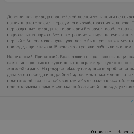
Девственная природа европейской лесной зоны почти не сохра
нашей планете за счет неразумного хозяйствования человека. 
первозданные природные территории Беларуси, особо охраняе
национальных парков. Всего в стране их четыре, не считая нес
первый – Беловежская пуща, уже давно был признан как место
природе, еще с начала 15 века его охраняли, заботились о нем.
Нарочанский, Припятский, Браславские озера – все эти национ
самых интересных экскурсионных программ для туристов со вс
жителей страны. На ресурсе relax.by находится подробное опис
дана карта проезда и подробный адрес местонахождения, а та
посетителей, тех, кто побывал там и был сражен красотой, ве
неповторимым шармом сдержанной ласковой природы уникаль
О проекте
Новости