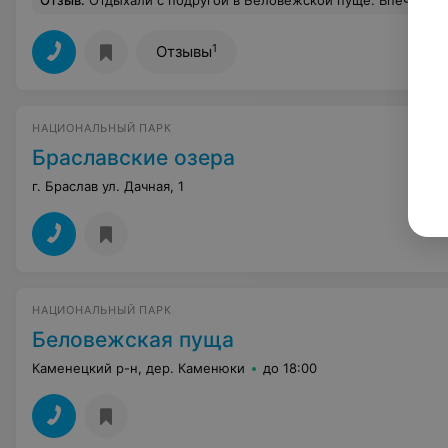
Отзыв
.
Отдыхали с подругой в Беловежской пуще. Впечатления остались только положительные. Проживали с начало в гостинице №2, она находится в самой деревне. Номер был однокомнатный с двумя кроватями, уютный и очень дешевый, гораздо дешевле чем в гостиницах Бреста. Приятным бонусом было то, что в эту стоимость еще входит ,большой и сытный завтрак. Отдых оказался очень разнообразный и веселый. Много нового и интересного узнали с обзорной
1
Отзывы
НАЦИОНАЛЬНЫЙ ПАРК
Браславские озера
г. Браслав ул. Дачная, 1
НАЦИОНАЛЬНЫЙ ПАРК
Беловежская пуща
Каменецкий р-н, дер. Каменюки
до 18:00