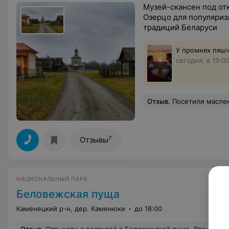
Музей-скансен под от
Озерцо для популяриз
традиций Беларуси
У промнях пяшч
сегодня, в 19:0
Отзыв
.
Посетили масленицу 2019 в данном заведении! Дождь и снег немного подпортил настрой, но спасибо огромное женщинам, которые находились в каждом домике и достойно все рассказывали, огромное благодарность женщине в церквушке отдаленной от всех домиков, умничка, все рассказала и показала. Ос
7
Отзывы
НАЦИОНАЛЬНЫЙ ПАРК
Беловежская пуща
Каменецкий р-н, дер. Каменюки
до 18:00