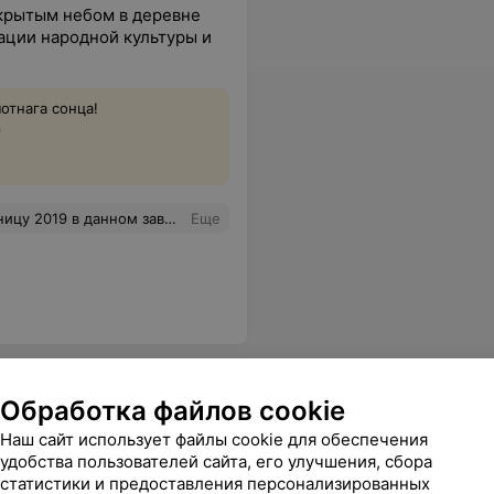
крытым небом в деревне
ации народной культуры и
отнага сонца!
0
обого гулянья не удалось, так как погода немного подпортила всё! Мы ходили сами по себе и просто смотрели достопримечательности музея! Вокруг шли гулянья театр, постановки. Есть, что посмотреть. Наши рижские друзья остались довольны! Женщине на кассе желаем позитива и хорошего настроения, все таки человек который первым встречает туристов должен быть более дружелюбными и приветливым!
Еще
Обработка файлов cookie
Наш сайт использует файлы cookie для обеспечения
удобства пользователей сайта, его улучшения, сбора
статистики и предоставления персонализированных