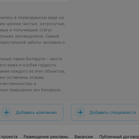
нилась в первозданном виде на
Тем ценнее чистые, нетронутые,
мые и получившие статус
кольких заповедников. Самый
 пристальной заботы человека о
альные парки Беларуси – места
его мира и особая гордость
ание каждого из этих объектов,
кже оставлены отзывы
личественностью и
ных природных зон Беларуси.
Добавить компанию
Добавить специалиста
 проекта
Размещение рекламы
Вакансии
Публичный догово