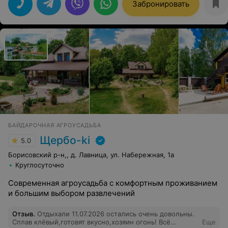
большой и теплый. Нас все устроило. Питание выше
Забронировать
всяких похвал. Ирине Николаевне отдельное спасибо
за теплоту общения и вкусную еду. Природа шикарная,
а воздухом не возможно надышаться. Озеро в шаговой
доступности. Нам это место после шумного города
показалось раем.
БАЙДАРОЧНАЯ АГРОУСАДЬБА
Щербо-ki
5.0
Борисовский р-н,, д. Лавница, ул. Набережная, 1а
Круглосуточно
Современная агроусадьба с комфортным проживанием
и большим выбором развлечений
Отзыв
.
Отдыхали 11.07.2026 остались очень довольны.
Сплав клёвый,готовят вкусно,хозяин огонь! Всё
Еще