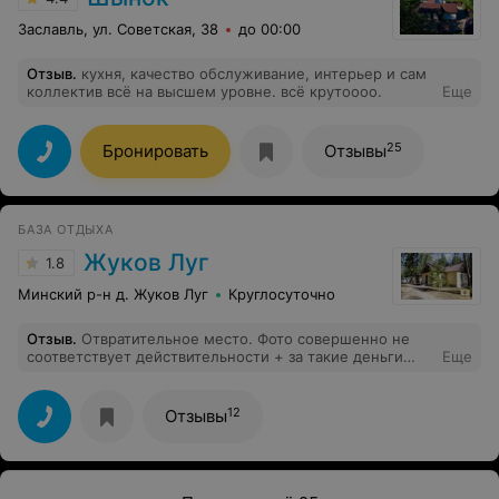
Заславль, ул. Советская, 38
до 00:00
Отзыв
.
кухня, качество обслуживание, интерьер и сам
коллектив всё на высшем уровне. всё крутоооо.
Еще
25
Бронировать
Отзывы
БАЗА ОТДЫХА
Жуков Луг
1.8
Минский р-н д. Жуков Луг
Круглосуточно
Отзыв
.
Отвратительное место. Фото совершенно не
соответствует действительности + за такие деньги
Еще
администрация могла бы поставить дешевую, но
целую технику, а не то, что можно увидеть на фото.
12
Отзывы