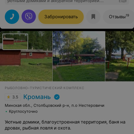
уютными домиками и аккуратной территорией.
Еще
Приветливый, дружелюбный и ответственный
персонал. Все очень понравилось. Обязательно еще
вернемся.
19
Забронировать
Отзывы
РЫБОЛОВНО–ТУРИСТИЧЕСКИЙ КОМПЛЕКС
Кромань
3.5
Минская обл., Столбцовский р-н, п.о Нестеровичи
Круглосуточно
Уютные домики, благоустроенная территория, баня на
дровах, рыбная ловля и охота.