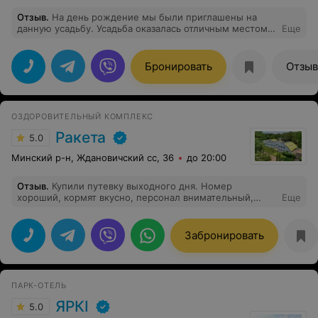
Отзыв
.
На день рождение мы были приглашены на
данную усадьбу. Усадьба оказалась отличным местом,
Еще
где царила уютная атмосфера и чувствовалось
заботливое отношение к каждому гостю. Персонал
усадьбы проявил себя с лучшей стороны - был
Бронировать
Отзы
вежливый, весёлый и внимателный. Зал, в котором
проходили торжество, был здорово украшен, еда была
10/10. Время пролетело незаметно. Рекомендую для
посещения!
ОЗДОРОВИТЕЛЬНЫЙ КОМПЛЕКС
Ракета
5.0
Минский р-н, Ждановичский сс, 36
до 20:00
Отзыв
.
Купили путевку выходного дня. Номер
хороший, кормят вкусно, персонал внимательный,
Еще
вежливый, процедуры - то, что надо и цена доступная.
Забронировать
ПАРК-ОТЕЛЬ
ЯРКI
5.0