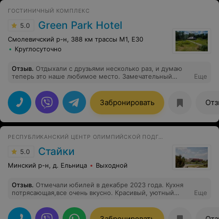
ГОСТИНИЧНЫЙ КОМПЛЕКС
Green Park Hotel
5.0
Смолевичский р-н, 388 км трассы M1, E30
Круглосуточно
Отзыв
.
Отдыхали с друзьями несколько раз, и думаю
теперь это наше любимое место. Замечательный
Еще
вежливый персонал. Очень вкусно готовят повара.
Никаких проблем с завтраками, обедами, ужинами!
Заказ сделал тебя обслужили. Все хорошо. Барбекю
Забронировать
Отз
зона просто замечательная, очень вкусное пиво, там
варят сами. Бани две, большая и маленькая. Были в
двух две супер, отличаются размерами для разных
компаний. Бассейн на высшем уровне. Домики всегда
РЕСПУБЛИКАНСКИЙ ЦЕНТР ОЛИМПИЙСКОЙ ПОДГОТОВКИ
чистые, аккуратно. И конечно хотелось отметить
территорию, необычайна красиво, место для отдыха,
Стайки
5.0
подойдёт и для свадеб, безумно красивая природа, все
ухожено, в 2 минутах ходьбы озеро. Нам очень
Минский р-н, д. Ельница
Выходной
понравилось, обязательно вернёмся ещё.
Отзыв
.
Отмечали юбилей в декабре 2023 года. Кухня
потрясающая,все очень вкусно. Красивый, уютный
Еще
зал,внимательный персонал. Были учтены все наши
пожелания, обязательно вернёмся.
Забронировать
Отз