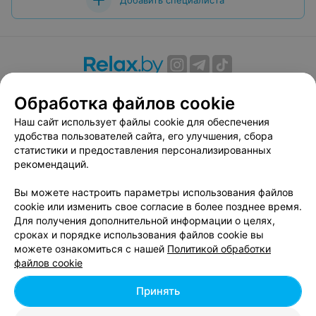
Добавить специалиста
О проекте
Новости проекта
Размещение рекламы
Обработка файлов cookie
Вакансии
Публичный договор
Способы оплаты
Наш сайт использует файлы cookie для обеспечения
Публичный договор по использованию сервиса
удобства пользователей сайта, его улучшения, сбора
«Афиша»
статистики и предоставления персонализированных
Пользовательское соглашение
рекомендаций.
Написать в поддержку
Вы можете настроить параметры использования файлов
Связаться по вопросам сотрудничества
cookie или изменить свое согласие в более позднее время.
Написать руководителю relax.by
Для получения дополнительной информации о целях,
сроках и порядке использования файлов cookie вы
Персональные настройки cookie
можете ознакомиться с нашей
Политикой обработки
Обработка персональных данных
файлов cookie
Принять
© 2026 ООО «Артокс Лаб», УНП 191700409, регистрирующий орган -