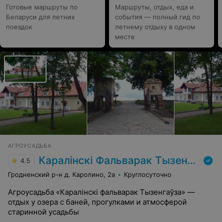
Готовые маршруты по
Маршруты, отдых, еда и
Беларуси для летних
события — полный гид по
поездок
летнему отдыху в одном
месте
АГРОУСАДЬБА
Каралінскі Фальварак Тызенгаўза
4.5
Гродненский р-н д. Каролино, 2а
Круглосуточно
Агроусадьба «Каралінскі фальварак Тызенгаўза» —
отдых у озера с баней, прогулками и атмосферой
старинной усадьбы