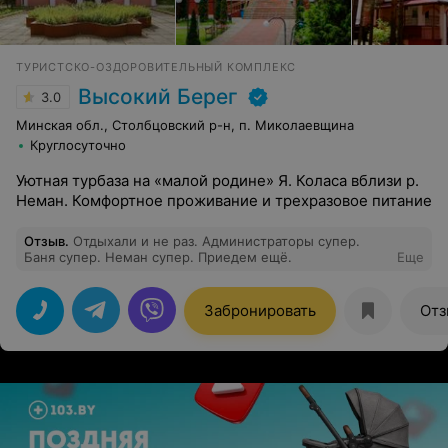
ТУРИСТСКО-ОЗДОРОВИТЕЛЬНЫЙ КОМПЛЕКС
Высокий Берег
3.0
Минская обл., Столбцовский р-н, п. Миколаевщина
Круглосуточно
Уютная турбаза на «малой родине» Я. Коласа вблизи р.
Неман. Комфортное проживание и трехразовое питание
Отзыв
.
Отдыхали и не раз. Администраторы супер.
Баня супер. Неман супер. Приедем ещё.
Еще
Забронировать
Отз