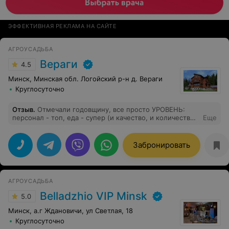
ЭФФЕКТИВНАЯ РЕКЛАМА НА САЙТЕ
АГРОУСАДЬБА
Вераги
4.5
Минск, Минская обл. Логойский р-н д. Вераги
Круглосуточно
Отзыв
.
Отмечали годовщину, все просто УРОВЕНЬ:
персонал - топ, еда - супер (и качество, и количество),
Еще
место прекрасное, обстановка в номерах и в доме
целом - класс!!! Спасибо за прекрасное
времяпрепровождение!!! Гости просто в восторге!!!
Забронировать
АГРОУСАДЬБА
Belladzhio VIP Minsk
5.0
Минск, а.г Ждановичи, ул Светлая, 18
Круглосуточно