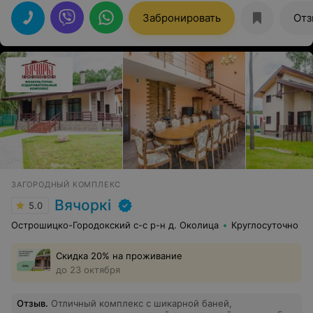
детей и взрослых. Большое спасибо персоналу.
Обязательно вернёмся ещё раз.
Забронировать
Отз
ЗАГОРОДНЫЙ КОМПЛЕКС
Вячоркi
5.0
Острошицко-Городокский с-с р-н д. Околица
Круглосуточно
Скидка 20% на проживание
до 23 октября
Отзыв
.
Отличный комплекс с шикарной баней,