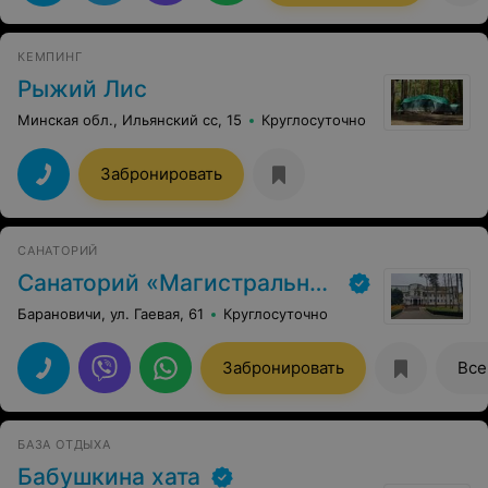
КЕМПИНГ
Рыжий Лис
Минская обл., Ильянский сс, 15
Круглосуточно
Забронировать
САНАТОРИЙ
Санаторий «Магистральный»
Барановичи, ул. Гаевая, 61
Круглосуточно
Забронировать
Все
БАЗА ОТДЫХА
Бабушкина хата