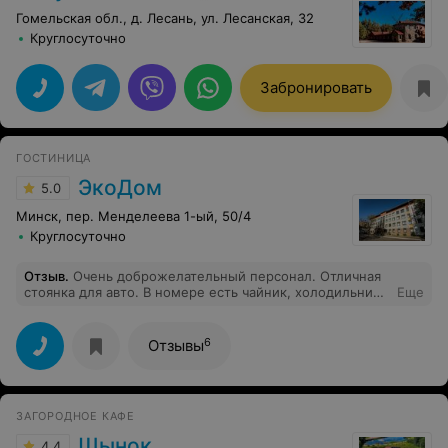
Гомельская обл., д. Лесань, ул. Лесанская, 32
Круглосуточно
Забронировать
ГОСТИНИЦА
ЭкоДом
5.0
Минск, пер. Менделеева 1-ый, 50/4
Круглосуточно
Отзыв
.
Очень доброжелательный персонал. Отличная
стоянка для авто. В номере есть чайник, холодильник.
Еще
Если будет необходимость остановки в Минске -
обязательно воспользуемся услугами этой гостиницы
6
Отзывы
ЗАГОРОДНОЕ КАФЕ
Шынок
4.4