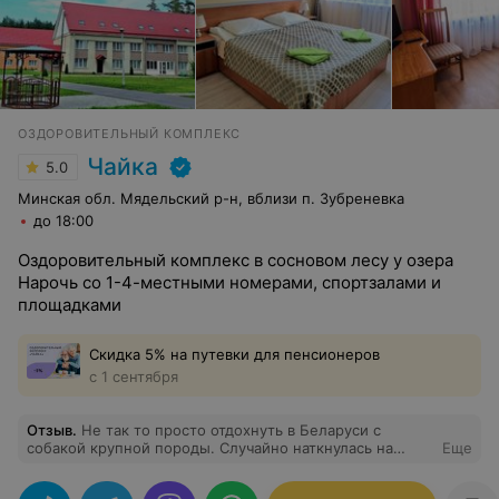
ОЗДОРОВИТЕЛЬНЫЙ КОМПЛЕКС
Чайка
5.0
Минская обл. Мядельский р-н, вблизи п. Зубреневка
до 18:00
Оздоровительный комплекс в сосновом лесу у озера
Нарочь со 1-4-местными номерами, спортзалами и
площадками
Скидка 5% на путевки для пенсионеров
с 1 сентября
Отзыв
.
Не так то просто отдохнуть в Беларуси с
собакой крупной породы. Случайно наткнулась на
Еще
просторах интернета на комплекс Чайка. Разместили с
собакой без проблем. Номер студио достаточно