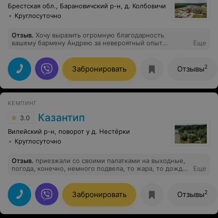
Брестская обл., Барановичский р-н, д. Колбовичи
Круглосуточно
Отзыв
.
Хочу выразить огромную благодарность
вашему бармену Андрею за невероятный опыт
Еще
знакомства с вашими настойками в винокурне! Это
была не просто дегустация напитков, а настоящее
погружение в мир вкусов и ароматов. Бармен так
2
Забронировать
Отзывы
увлеченно и профессионально рассказывал о каждой
настойке, о её составе, истории создания, о том, какие
нотки в ней можно уловить – это было действительно
завораживающе. Мы узнали столько нового и
КЕМПИНГ
интересного! Спасибо за такую чуткую подачу и
индивидуальный подход. Настоящий мастер своего
Казантип
3.0
дела!
Вилейский р-н, поворот у д. Нестёрки
Круглосуточно
Отзыв
.
приезжали со своими палатками на выходные,
погода, конечно, немного подвела, то жара, то дождь
Еще
:)) территория чистая, красивый лес, удобные беседки.
Рядом есть загородный комплекс где можно покушать
горячую еду. Получается вроде и дикорями поехали,
2
Забронировать
Отзывы
но чуть что, можно в отапливаемые домики на
территории заселиться. в целом всё понравилось,
рекомендую