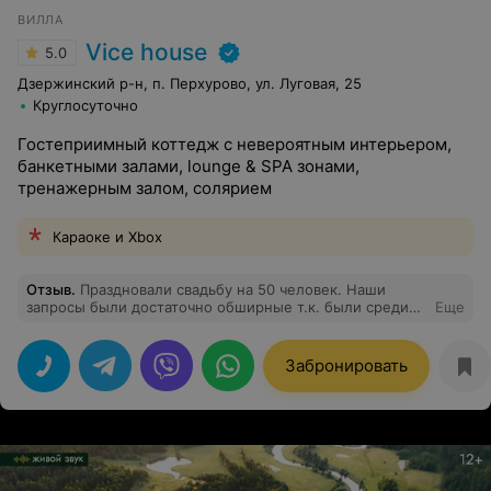
ВИЛЛА
Vice house
5.0
Дзержинский р-н, п. Перхурово, ул. Луговая, 25
Круглосуточно
Гостеприимный коттедж с невероятным интерьером,
банкетными залами, lounge & SPA зонами,
тренажерным залом, солярием
Караоке и Xbox
Отзыв
.
Праздновали свадьбу на 50 человек. Наши
запросы были достаточно обширные т.к. были среди
Еще
гостей дети) нужны были локации разного
направления. В усадьбе vice-house в этом отношении
есть все!!! Большая прилегающая территория это
Забронировать
большой плюс если у вас большое мероприятие
(многие усадьбы как правило компактные), где можно
не только найти занятия детям, а так же зона отдыха и
место для танцев, если погода не подведёт. На
следующий день мы взяли в аренду баню и бассейн
это тоже хороший плюс. Все гости остались довольны.
Спасибо усадьбе vice-house за гостеприимство и