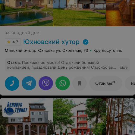
ЗАГОРОДНЫЙ ДОМ
Юхновский хутор
4.7
Минский р-н. д. Юхновка ул. Окольная, 73
Круглосуточно
Отзыв
.
Прекрасное место! Отдыхали большой
компанией, праздновали День рождения! Спасибо за
Еще
хорошее отношение и отличный отдых! Кухня очень
вкусная)
30
Отзывы
В