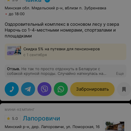
Минская обл. Мядельский р-н, вблизи п. Зубреневка
до 18:00
Оздоровительный комплекс в сосновом лесу у озера
Нарочь со 1-4-местными номерами, спортзалами и
площадками
Скидка 5% на путевки для пенсионеров
с 1 сентября
Отзыв
.
Не так то просто отдохнуть в Беларуси с
собакой крупной породы. Случайно наткнулась на
Еще
просторах интернета на комплекс Чайка. Разместили с
собакой без проблем. Номер студио достаточно
большой и теплый. Нас все устроило. Питание выше
Забронировать
всяких похвал. Ирине Николаевне отдельное спасибо
за теплоту общения и вкусную еду. Природа шикарная,
а воздухом не возможно надышаться. Озеро в шаговой
доступности. Нам это место после шумного города
МИНИ-КЕМПИНГ
показалось раем.
Лапоровичи
5.0
Минский р-н, дер. Лапоровичи, ул. Поморская, 16