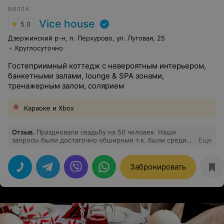
ВИЛЛА
Vice house
5.0
Дзержинский р-н, п. Перхурово, ул. Луговая, 25
Круглосуточно
Гостеприимный коттедж с невероятным интерьером,
банкетными залами, lounge & SPA зонами,
тренажерным залом, солярием
Караоке и Xbox
Отзыв
.
Праздновали свадьбу на 50 человек. Наши
запросы были достаточно обширные т.к. были среди
Еще
гостей дети) нужны были локации разного
направления. В усадьбе vice-house в этом отношении
есть все!!! Большая прилегающая территория это
Забронировать
большой плюс если у вас большое мероприятие
(многие усадьбы как правило компактные), где можно
не только найти занятия детям, а так же зона отдыха и
место для танцев, если погода не подведёт. На
следующий день мы взяли в аренду баню и бассейн
это тоже хороший плюс. Все гости остались довольны.
Спасибо усадьбе vice-house за гостеприимство и