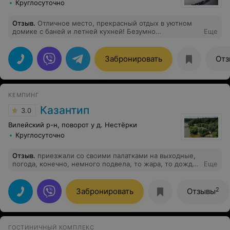
Круглосуточно
Отзыв
.
Отличное место, прекрасный отдых в уютном
домике с баней и летней кухней! Безумно
Еще
понравилось все, однозначно рекомендую! Есть
настольный теннис, мангал, все необходимое для
проживания (посуда, постельное белье, полотенца и
Забронировать
Отз
банные принадлежности). Однозначно хочется
вернуться сюда
КЕМПИНГ
Казантип
3.0
Вилейский р-н, поворот у д. Нестёрки
Круглосуточно
Отзыв
.
приезжали со своими палатками на выходные,
погода, конечно, немного подвела, то жара, то дождь
Еще
:)) территория чистая, красивый лес, удобные беседки.
Рядом есть загородный комплекс где можно покушать
горячую еду. Получается вроде и дикорями поехали,
2
Забронировать
Отзывы
но чуть что, можно в отапливаемые домики на
территории заселиться. в целом всё понравилось,
рекомендую
ГОСТИНИЧНЫЙ КОМПЛЕКС