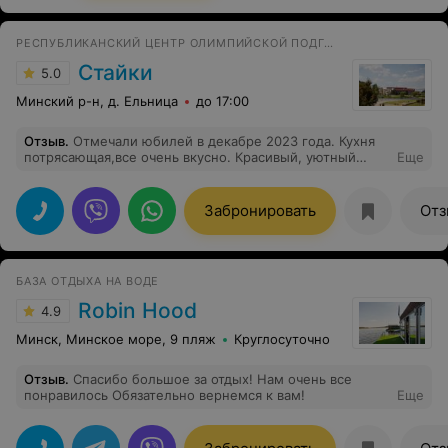
РЕСПУБЛИКАНСКИЙ ЦЕНТР ОЛИМПИЙСКОЙ ПОДГОТОВКИ
Стайки
5.0
Минский р-н, д. Ельница
до 17:00
Отзыв
.
Отмечали юбилей в декабре 2023 года. Кухня
потрясающая,все очень вкусно. Красивый, уютный
Еще
зал,внимательный персонал. Были учтены все наши
пожелания, обязательно вернёмся.
Забронировать
Отз
БАЗА ОТДЫХА НА ВОДЕ
Robin Hood
4.9
Минск, Минское море, 9 пляж
Круглосуточно
Отзыв
.
Спасибо большое за отдых! Нам очень все
понравилось Обязательно вернемся к вам!
Еще