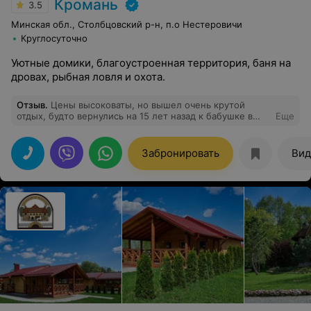
Кромань
3.5
Минская обл., Столбцовский р-н, п.о Нестеровичи
Круглосуточно
Уютные домики, благоустроенная территория, баня на
дровах, рыбная ловля и охота.
Отзыв
.
Цены высоковаты, но вышел очень крутой
отдых, будто вернулись на 15 лет назад к бабушке в
Еще
деревню. Домики небольшие, есть холодильник,
плитка, печь, туалет (био), умывальник, зеркало, 2
дивана, 4 подушки и два больших одеяла. На улице
Забронировать
Вид
мангал, столик со скамейками, выведен свет на улицу.
Дрова есть в доме. Потрясающе чистая вода в озере,
хороший вход, беседки. Есть баня, аренда по 1.5 часа
(душ с теплой водой в бане). Можно взять в аренду
лодку. В общем, нам понравилось, можно отдохнуть
без всякого пафоса, воссоединится с природой так
сказать)