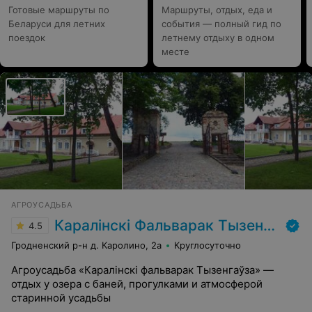
Готовые маршруты по
Маршруты, отдых, еда и
Беларуси для летних
события — полный гид по
поездок
летнему отдыху в одном
месте
АГРОУСАДЬБА
Каралінскі Фальварак Тызенгаўза
4.5
Гродненский р-н д. Каролино, 2а
Круглосуточно
Агроусадьба «Каралінскі фальварак Тызенгаўза» —
отдых у озера с баней, прогулками и атмосферой
старинной усадьбы