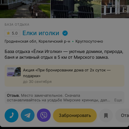
БАЗА ОТДЫХА
Елки иголки
5.0
Гродненская обл, Кореличский р-н
Круглосуточно
База отдыха «Ёлки Иголки» — уютные домики, природа,
баня и активный отдых в 5 км от Мирского замка.
Акция «При бронировании дома от 2х суток —
подарки»
до 30 сентября
Отзыв
.
Место замечательное. Сначала
останавливайтесь на усадьбе Ммрские криницы, далее
Еще
едете на квадроциклах на Ёлки Иголки. Прогулка по
отичному лесу спосбствует хорошей рыбалке и
качественному отдыху.
Забронировать
Отз