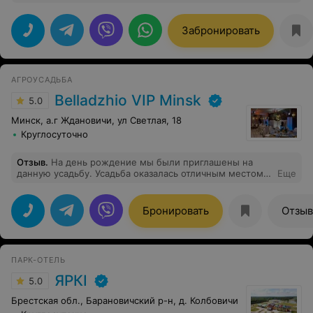
место прекрасное, обстановка в номерах и в доме
целом - класс!!! Спасибо за прекрасное
времяпрепровождение!!! Гости просто в восторге!!!
Забронировать
АГРОУСАДЬБА
Belladzhio VIP Minsk
5.0
Минск, а.г Ждановичи, ул Светлая, 18
Круглосуточно
Отзыв
.
На день рождение мы были приглашены на
данную усадьбу. Усадьба оказалась отличным местом,
Еще
где царила уютная атмосфера и чувствовалось
заботливое отношение к каждому гостю. Персонал
усадьбы проявил себя с лучшей стороны - был
Бронировать
Отзы
вежливый, весёлый и внимателный. Зал, в котором
проходили торжество, был здорово украшен, еда была
10/10. Время пролетело незаметно. Рекомендую для
посещения!
ПАРК-ОТЕЛЬ
ЯРКI
5.0
Брестская обл., Барановичский р-н, д. Колбовичи