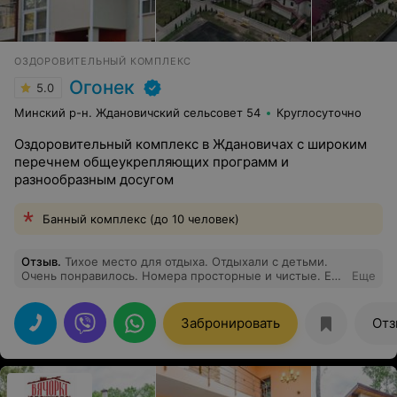
ОЗДОРОВИТЕЛЬНЫЙ КОМПЛЕКС
Огонек
5.0
Минский р-н. Ждановичский сельсовет 54
Круглосуточно
Оздоровительный комплекс в Ждановичах с широким
перечнем общеукрепляющих программ и
разнообразным досугом
Банный комплекс (до 10 человек)
Отзыв
.
Тихое место для отдыха. Отдыхали с детьми.
Очень понравилось. Номера просторные и чистые. Еда
Еще
вкусная. На территории достаточно развлечений для
детей и взрослых. Большое спасибо персоналу.
Обязательно вернёмся ещё раз.
Забронировать
Отз