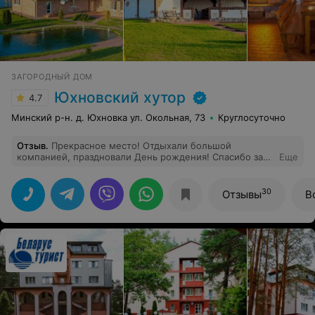
ЗАГОРОДНЫЙ ДОМ
Юхновский хутор
4.7
Минский р-н. д. Юхновка ул. Окольная, 73
Круглосуточно
Отзыв
.
Прекрасное место! Отдыхали большой
компанией, праздновали День рождения! Спасибо за
Еще
хорошее отношение и отличный отдых! Кухня очень
вкусная)
30
Отзывы
В