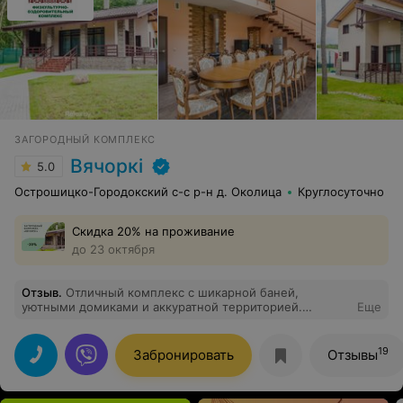
ЗАГОРОДНЫЙ КОМПЛЕКС
Вячоркi
5.0
Острошицко-Городокский с-с р-н д. Околица
Круглосуточно
Скидка 20% на проживание
до 23 октября
Отзыв
.
Отличный комплекс с шикарной баней,
уютными домиками и аккуратной территорией.
Еще
Приветливый, дружелюбный и ответственный
персонал. Все очень понравилось. Обязательно еще
вернемся.
19
Забронировать
Отзывы