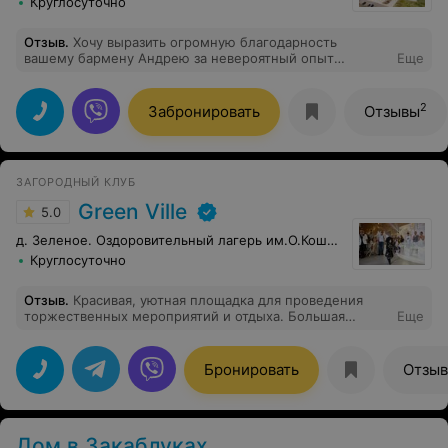
Круглосуточно
Отзыв
.
Хочу выразить огромную благодарность
вашему бармену Андрею за невероятный опыт
Еще
знакомства с вашими настойками в винокурне! Это
была не просто дегустация напитков, а настоящее
погружение в мир вкусов и ароматов. Бармен так
2
Забронировать
Отзывы
увлеченно и профессионально рассказывал о каждой
настойке, о её составе, истории создания, о том, какие
нотки в ней можно уловить – это было действительно
завораживающе. Мы узнали столько нового и
ЗАГОРОДНЫЙ КЛУБ
интересного! Спасибо за такую чуткую подачу и
индивидуальный подход. Настоящий мастер своего
Green Ville
5.0
дела!
д. Зеленое. Оздоровительный лагерь им.О.Кошевого.
Круглосуточно
Отзыв
.
Красивая, уютная площадка для проведения
торжественных мероприятий и отдыха. Большая
Еще
территория с местами для парковки и детской
площадкой, батуты и др.
Бронировать
Отзы
Дом в Закаблуках