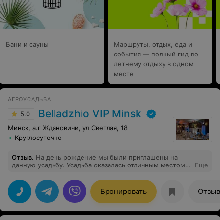
Бани и сауны
Маршруты, отдых, еда и
события — полный гид по
летнему отдыху в одном
месте
АГРОУСАДЬБА
Belladzhio VIP Minsk
5.0
Минск, а.г Ждановичи, ул Светлая, 18
Круглосуточно
Отзыв
.
На день рождение мы были приглашены на
данную усадьбу. Усадьба оказалась отличным местом,
Еще
где царила уютная атмосфера и чувствовалось
заботливое отношение к каждому гостю. Персонал
усадьбы проявил себя с лучшей стороны - был
Бронировать
Отзы
вежливый, весёлый и внимателный. Зал, в котором
проходили торжество, был здорово украшен, еда была
10/10. Время пролетело незаметно. Рекомендую для