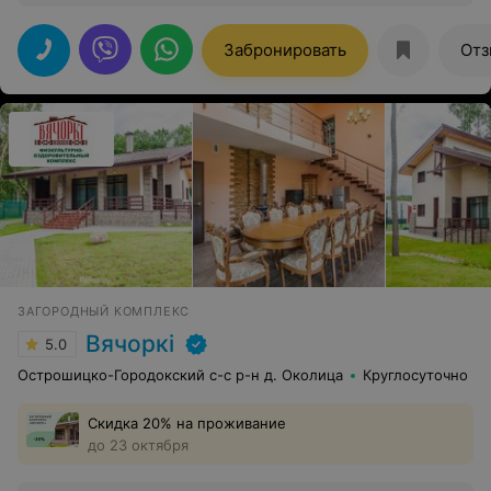
вкусная. На территории достаточно развлечений для
детей и взрослых. Большое спасибо персоналу.
Обязательно вернёмся ещё раз.
Забронировать
Отз
ЗАГОРОДНЫЙ КОМПЛЕКС
Вячоркi
5.0
Острошицко-Городокский с-с р-н д. Околица
Круглосуточно
Скидка 20% на проживание
до 23 октября