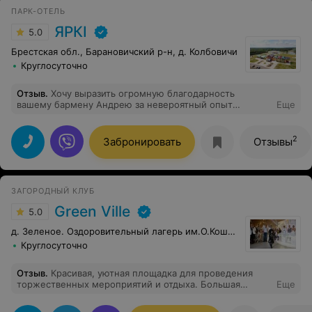
ПАРК-ОТЕЛЬ
ЯРКI
5.0
Брестская обл., Барановичский р-н, д. Колбовичи
Круглосуточно
Отзыв
.
Хочу выразить огромную благодарность
вашему бармену Андрею за невероятный опыт
Еще
знакомства с вашими настойками в винокурне! Это
была не просто дегустация напитков, а настоящее
погружение в мир вкусов и ароматов. Бармен так
2
Забронировать
Отзывы
увлеченно и профессионально рассказывал о каждой
настойке, о её составе, истории создания, о том, какие
нотки в ней можно уловить – это было действительно
завораживающе. Мы узнали столько нового и
ЗАГОРОДНЫЙ КЛУБ
интересного! Спасибо за такую чуткую подачу и
индивидуальный подход. Настоящий мастер своего
Green Ville
5.0
дела!
д. Зеленое. Оздоровительный лагерь им.О.Кошевого.
Круглосуточно
Отзыв
.
Красивая, уютная площадка для проведения
торжественных мероприятий и отдыха. Большая
Еще
территория с местами для парковки и детской
площадкой, батуты и др.