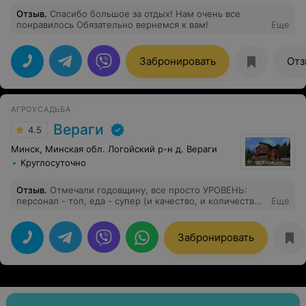
Отзыв
.
Спасибо большое за отдых! Нам очень все
понравилось Обязательно вернемся к вам!
Еще
Забронировать
Отз
АГРОУСАДЬБА
Вераги
4.5
Минск, Минская обл. Логойский р-н д. Вераги
Круглосуточно
Отзыв
.
Отмечали годовщину, все просто УРОВЕНЬ:
персонал - топ, еда - супер (и качество, и количество),
Еще
место прекрасное, обстановка в номерах и в доме
целом - класс!!! Спасибо за прекрасное
времяпрепровождение!!! Гости просто в восторге!!!
Забронировать