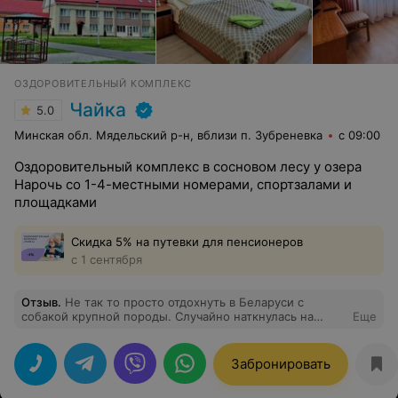
ОЗДОРОВИТЕЛЬНЫЙ КОМПЛЕКС
Чайка
5.0
Минская обл. Мядельский р-н, вблизи п. Зубреневка
с 09:00
Оздоровительный комплекс в сосновом лесу у озера
Нарочь со 1-4-местными номерами, спортзалами и
площадками
Скидка 5% на путевки для пенсионеров
с 1 сентября
Отзыв
.
Не так то просто отдохнуть в Беларуси с
собакой крупной породы. Случайно наткнулась на
Еще
просторах интернета на комплекс Чайка. Разместили с
собакой без проблем. Номер студио достаточно
большой и теплый. Нас все устроило. Питание выше
Забронировать
всяких похвал. Ирине Николаевне отдельное спасибо
за теплоту общения и вкусную еду. Природа шикарная,