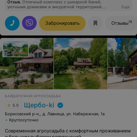
Отзыв
.
Отличный комплекс с шикарной баней,
уютными домиками и аккуратной территорией.
Еще
Приветливый, дружелюбный и ответственный
персонал. Все очень понравилось. Обязательно еще
вернемся.
19
Забронировать
Отзывы
БАЙДАРОЧНАЯ АГРОУСАДЬБА
Щербо-ki
5.0
Борисовский р-н,, д. Лавница, ул. Набережная, 1а
Круглосуточно
Современная агроусадьба с комфортным проживанием
и большим выбором развлечений