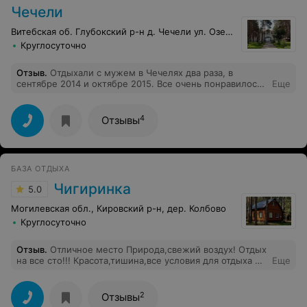
Чечели
Витебская об. Глубокский р-н д. Чечели ул. Озерная, 1б
Круглосуточно
Отзыв
.
Отдыхали с мужем в Чечелях два раза, в
сентябре 2014 и октябре 2015. Все очень понравилось.
Еще
Замечательный уютный номер, отличное
обслуживание и хорошее питание. Рядом лес, озеро.
Недалеко - масса интересных для посещения мест -
4
Отзывы
Глубокое, Мосар, Удело, деревня Париж!
Внимательный, приветливый персонал. Шикарная баня
на дровах. Отличная рыбалка. С недоумением прочла
отрицательные отзывы, поэтому и написала сейчас,
БАЗА ОТДЫХА
год спустя после отдыха. Приезжайте в Чечели, Вам
обязательно понравится!
Чигиринка
5.0
Могилевская обл., Кировский р-н, дер. Колбово
Круглосуточно
Отзыв
.
Отличное место Природа,свежий воздух! Отдых
на все сто!!! Красота,тишина,все условия для отдыха и
Еще
даже больше!
2
Отзывы