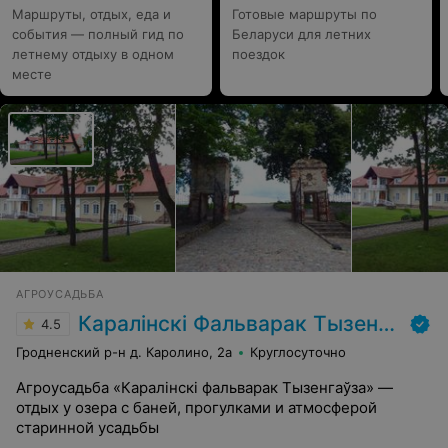
Маршруты, отдых, еда и
Готовые маршруты по
события — полный гид по
Беларуси для летних
летнему отдыху в одном
поездок
месте
АГРОУСАДЬБА
Каралінскі Фальварак Тызенгаўза
4.5
Гродненский р-н д. Каролино, 2а
Круглосуточно
Агроусадьба «Каралінскі фальварак Тызенгаўза» —
отдых у озера с баней, прогулками и атмосферой
старинной усадьбы