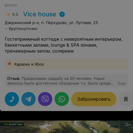
ВИЛЛА
Vice house
5.0
Дзержинский р-н, п. Перхурово, ул. Луговая, 25
Круглосуточно
Гостеприимный коттедж с невероятным интерьером,
банкетными залами, lounge & SPA зонами,
тренажерным залом, солярием
Караоке и Xbox
Отзыв
.
Праздновали свадьбу на 50 человек. Наши
запросы были достаточно обширные т.к. были среди
Еще
гостей дети) нужны были локации разного
направления. В усадьбе vice-house в этом отношении
есть все!!! Большая прилегающая территория это
Забронировать
большой плюс если у вас большое мероприятие
(многие усадьбы как правило компактные), где можно
не только найти занятия детям, а так же зона отдыха и
место для танцев, если погода не подведёт. На
следующий день мы взяли в аренду баню и бассейн
это тоже хороший плюс. Все гости остались довольны.
Спасибо усадьбе vice-house за гостеприимство и