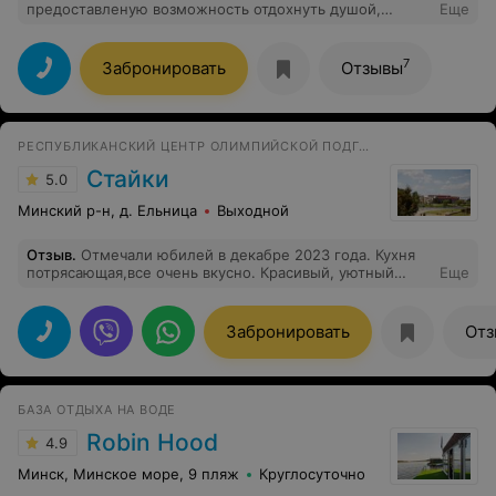
предоставленую возможность отдохнуть душой,
Еще
насладиться природой, оторваться от городской суеты
и полюбоваться звёздным небом) Всех благ
7
Забронировать
Отзывы
РЕСПУБЛИКАНСКИЙ ЦЕНТР ОЛИМПИЙСКОЙ ПОДГОТОВКИ
Стайки
5.0
Минский р-н, д. Ельница
Выходной
Отзыв
.
Отмечали юбилей в декабре 2023 года. Кухня
потрясающая,все очень вкусно. Красивый, уютный
Еще
зал,внимательный персонал. Были учтены все наши
пожелания, обязательно вернёмся.
Забронировать
Отз
БАЗА ОТДЫХА НА ВОДЕ
Robin Hood
4.9
Минск, Минское море, 9 пляж
Круглосуточно