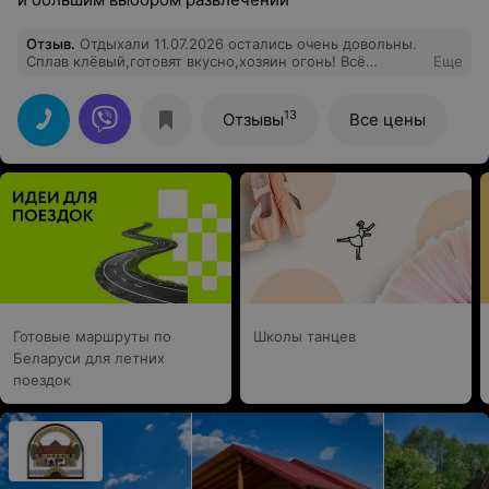
Отзыв
.
Отдыхали 11.07.2026 остались очень довольны.
Сплав клёвый,готовят вкусно,хозяин огонь! Всё
Еще
продумано до мелочей. Никто не скучал. Дети были в
восторге. Сын рулил всё 12 км. Спасибо вам огромное,
за крутяцкий отдых.
13
Отзывы
Все цены
Готовые маршруты по
Школы танцев
Беларуси для летних
поездок