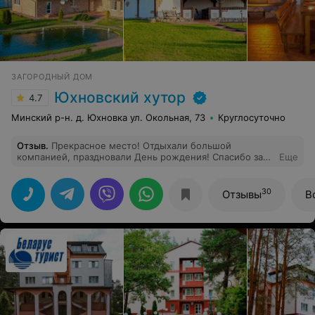
ЗАГОРОДНЫЙ ДОМ
Юхновский хутор
4.7
Минский р-н. д. Юхновка ул. Окольная, 73
Круглосуточно
Отзыв
.
Прекрасное место! Отдыхали большой
компанией, праздновали День рождения! Спасибо за
Еще
хорошее отношение и отличный отдых! Кухня очень
вкусная)
30
Отзывы
В