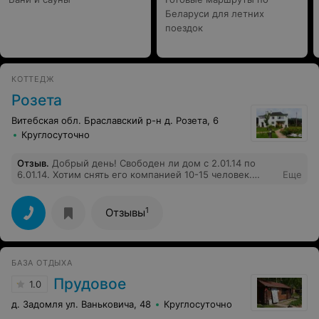
Беларуси для летних
поездок
КОТТЕДЖ
Розета
Витебская обл. Браславский р-н д. Розета, 6
Круглосуточно
Отзыв
.
Добрый день! Свободен ли дом с 2.01.14 по
6.01.14. Хотим снять его компанией 10-15 человек.
Еще
Интересует цена, условия и договор аренды. Заранее
спасибо! С уважением , Денис Панчев
I_am_punch@mail.ru
1
Отзывы
БАЗА ОТДЫХА
Прудовое
1.0
д. Задомля ул. Ваньковича, 48
Круглосуточно