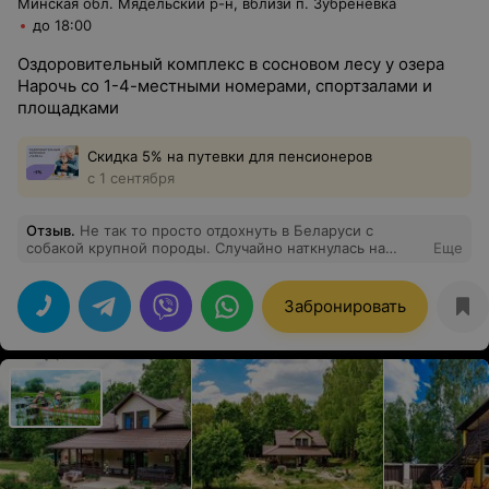
Минская обл. Мядельский р-н, вблизи п. Зубреневка
до 18:00
Оздоровительный комплекс в сосновом лесу у озера
Нарочь со 1-4-местными номерами, спортзалами и
площадками
Скидка 5% на путевки для пенсионеров
с 1 сентября
Отзыв
.
Не так то просто отдохнуть в Беларуси с
собакой крупной породы. Случайно наткнулась на
Еще
просторах интернета на комплекс Чайка. Разместили с
собакой без проблем. Номер студио достаточно
большой и теплый. Нас все устроило. Питание выше
Забронировать
всяких похвал. Ирине Николаевне отдельное спасибо
за теплоту общения и вкусную еду. Природа шикарная,
а воздухом не возможно надышаться. Озеро в шаговой
доступности. Нам это место после шумного города
показалось раем.