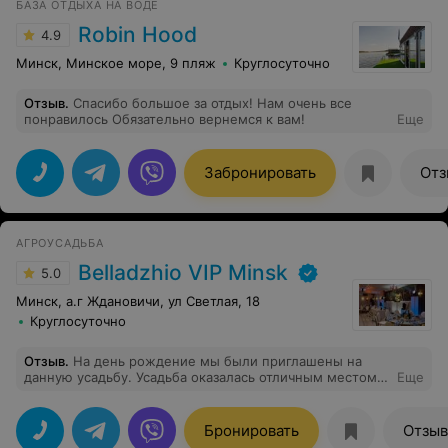
БАЗА ОТДЫХА НА ВОДЕ
Robin Hood
4.9
Минск, Минское море, 9 пляж
Круглосуточно
Отзыв
.
Спасибо большое за отдых! Нам очень все
понравилось Обязательно вернемся к вам!
Еще
Забронировать
Отз
АГРОУСАДЬБА
Belladzhio VIP Minsk
5.0
Минск, а.г Ждановичи, ул Светлая, 18
Круглосуточно
Отзыв
.
На день рождение мы были приглашены на
данную усадьбу. Усадьба оказалась отличным местом,
Еще
где царила уютная атмосфера и чувствовалось
заботливое отношение к каждому гостю. Персонал
усадьбы проявил себя с лучшей стороны - был
Бронировать
Отзы
вежливый, весёлый и внимателный. Зал, в котором