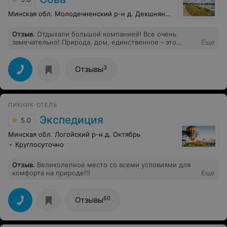
Минская обл. Молодечненский р-н д. Декшняны, 81
Отзыв
.
Отдыхали большой компанией! Все очень
замечательно! Природа, дом, единственное - это
Еще
интернет слабоват, не тянет вообще иногда.
3
Отзывы
ПИКНИК-ОТЕЛЬ
Экспедиция
5.0
Минская обл. Логойский р-н д. Октябрь
Круглосуточно
Отзыв
.
Великолепное место со всеми условиями для
комфорта на природе!!!
Еще
60
Отзывы