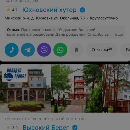
ЗАГОРОДНЫЙ ДОМ
Юхновский хутор
4.7
Минский р-н. д. Юхновка ул. Окольная, 73
Круглосуточно
Отзыв
.
Прекрасное место! Отдыхали большой
компанией, праздновали День рождения! Спасибо за
Еще
хорошее отношение и отличный отдых! Кухня очень
вкусная)
30
Отзывы
В
ТУРИСТСКО-ОЗДОРОВИТЕЛЬНЫЙ КОМПЛЕКС
Высокий Берег
3.0