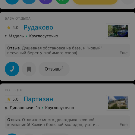
БАЗА ОТДЫХА
Рудаково
4.0
г. Мядель
Круглосуточно
Отзыв
.
Душевная обстановка на базе, и "новый"
песчаный берег у любимого озера)
Еще
4
Отзывы
КОТТЕДЖ
Партизан
5.0
д. Динаровичи, 1а
Круглосуточно
Отзыв
.
Отличное место для отдыха веселой
компанией! Хозяин большой молодец, уют и
Еще
атмосфера праздника гарантирована!