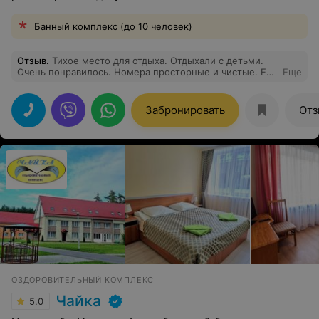
Банный комплекс (до 10 человек)
Отзыв
.
Тихое место для отдыха. Отдыхали с детьми.
Очень понравилось. Номера просторные и чистые. Еда
Еще
вкусная. На территории достаточно развлечений для
детей и взрослых. Большое спасибо персоналу.
Обязательно вернёмся ещё раз.
Забронировать
Отз
ОЗДОРОВИТЕЛЬНЫЙ КОМПЛЕКС
Чайка
5.0