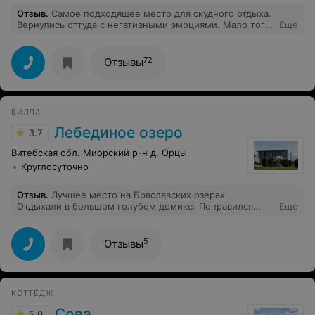
Отзыв
.
Самое подходящее место для скудного отдыха.
Вернулись оттуда с негативными эмоциями. Мало того,
Еще
что везде вонь и грязь, так ещё и персонал грубит. Еда
ужасная, туалеты не мытые, постельное белье всё в
пятнах и в чужих волосах. Фу!
72
Отзывы
ВИЛЛА
Лебединое озеро
3.7
Витебская обл. Миорский р-н д. Орцы
Круглосуточно
Отзыв
.
Лучшее место на Браславских озерах.
Отдыхали в большом голубом домике. Понравился
Еще
пляж и пирсы на воде!
5
Отзывы
КОТТЕДЖ
Сова
5.0