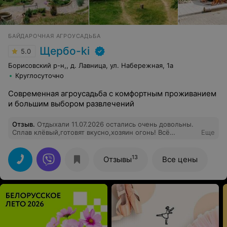
БАЙДАРОЧНАЯ АГРОУСАДЬБА
Щербо-ki
5.0
Борисовский р-н,, д. Лавница, ул. Набережная, 1а
Круглосуточно
Современная агроусадьба с комфортным проживанием
и большим выбором развлечений
Отзыв
.
Отдыхали 11.07.2026 остались очень довольны.
Сплав клёвый,готовят вкусно,хозяин огонь! Всё
Еще
продумано до мелочей. Никто не скучал. Дети были в
восторге. Сын рулил всё 12 км. Спасибо вам огромное,
за крутяцкий отдых.
13
Отзывы
Все цены