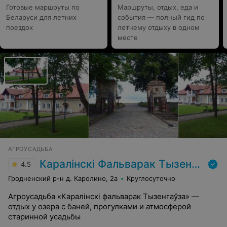
Готовые маршруты по
Маршруты, отдых, еда и
Беларуси для летних
события — полный гид по
поездок
летнему отдыху в одном
месте
АГРОУСАДЬБА
Каралінскі Фальварак Тызенгаўза
4.5
Гродненский р-н д. Каролино, 2а
Круглосуточно
Агроусадьба «Каралінскі фальварак Тызенгаўза» —
отдых у озера с баней, прогулками и атмосферой
старинной усадьбы