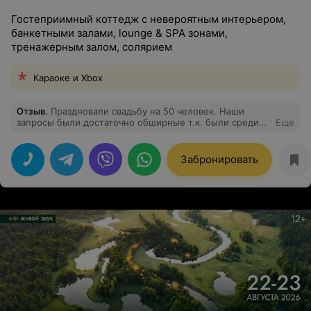
Гостеприимный коттедж с невероятным интерьером,
банкетными залами, lounge & SPA зонами,
тренажерным залом, солярием
Караоке и Xbox
Отзыв
.
Праздновали свадьбу на 50 человек. Наши
запросы были достаточно обширные т.к. были среди
Еще
гостей дети) нужны были локации разного
направления. В усадьбе vice-house в этом отношении
есть все!!! Большая прилегающая территория это
Забронировать
большой плюс если у вас большое мероприятие
(многие усадьбы как правило компактные), где можно
не только найти занятия детям, а так же зона отдыха и
место для танцев, если погода не подведёт. На
следующий день мы взяли в аренду баню и бассейн
это тоже хороший плюс. Все гости остались довольны.
Спасибо усадьбе vice-house за гостеприимство и
трепетное отношение к клиентам. Место куда хочется
вернуться!