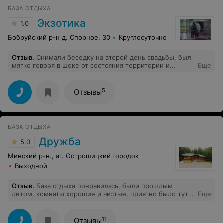
БАЗА ОТДЫХА
Экзотика
1.0
Бобруйский р-н д. Спорное, 30
Круглосуточно
Отзыв
.
Снимали беседку на второй день свадьбы, был
мягко говоря в шоке от состояния территории и
Еще
объектов, такое чувство что после отдыхающих в
Беседке никто не убирал, везде песок, в мангале
недогоревшие дрова, мусор, вокруг беседки тоже
5
Отзывы
самое, пришлось самим наводить порядок перед
отдыхом, мангал никто не заложил для розжига как
это делается везде. В общем однозначно не
рекомендую.
БАЗА ОТДЫХА
Дружба
5.0
Минский р-н., аг. Острошицкий городок
Выходной
Отзыв
.
База отдыха понравилась, были прошлым
летом, комнаты хорошие и чистые, приятно было тут
Еще
находится, ездили с семьей, приедем и в этом году
тоже!
11
Отзывы